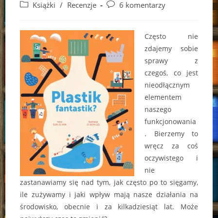
author:
published:
Post
Post
Książki
/
Recenzje
6 komentarzy
category:
comments:
Często nie
zdajemy sobie
sprawy z
czegoś, co jest
nieodłącznym
elementem
naszego
funkcjonowania
. Bierzemy to
wręcz za coś
oczywistego i
nie
zastanawiamy się nad tym, jak często po to sięgamy,
ile zużywamy i jaki wpływ mają nasze działania na
środowisko, obecnie i za kilkadziesiąt lat. Może