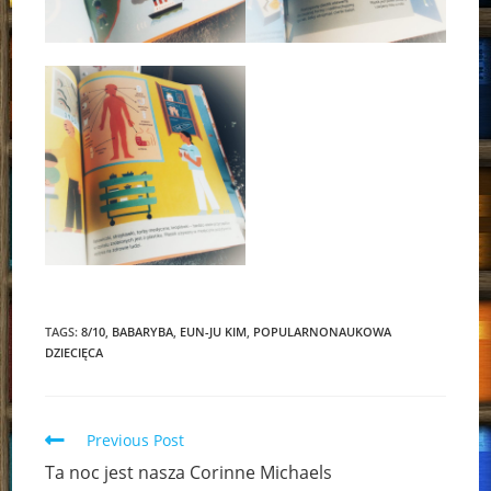
TAGS:
8/10
,
BABARYBA
,
EUN-JU KIM
,
POPULARNONAUKOWA
DZIECIĘCA
Read
Previous Post
more
Ta noc jest nasza Corinne Michaels
articles