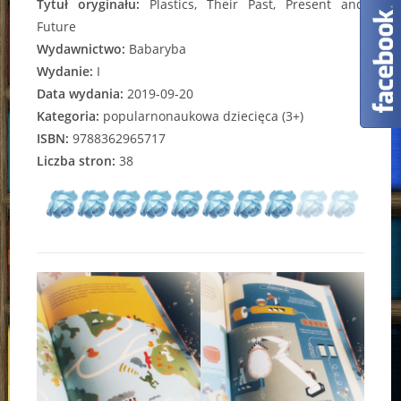
Tytuł oryginału:
Plastics, Their Past, Present and
Future
Wydawnictwo:
Babaryba
Wydanie:
I
Data wydania:
2019-09-20
Kategoria:
popularnonaukowa dziecięca (3+)
ISBN:
9788362965717
Liczba stron:
38