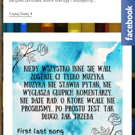
bezpieczeństwa, które oferują i oddajemy…
Folwark
Czytaj Dalej
Zwierzęcy.
Powieść
Graficzna
George
Orwell,
Odyr