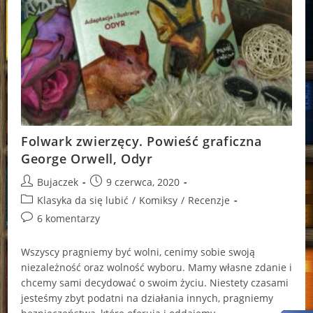
Folwark zwierzęcy. Powieść graficzna
George Orwell, Odyr
Post
Post
Bujaczek
9 czerwca, 2020
author:
published:
Post
Klasyka da się lubić
/
Komiksy
/
Recenzje
category:
Post
6 komentarzy
comments:
Wszyscy pragniemy być wolni, cenimy sobie swoją
niezależność oraz wolność wyboru. Mamy własne zdanie i
chcemy sami decydować o swoim życiu. Niestety czasami
jesteśmy zbyt podatni na działania innych, pragniemy