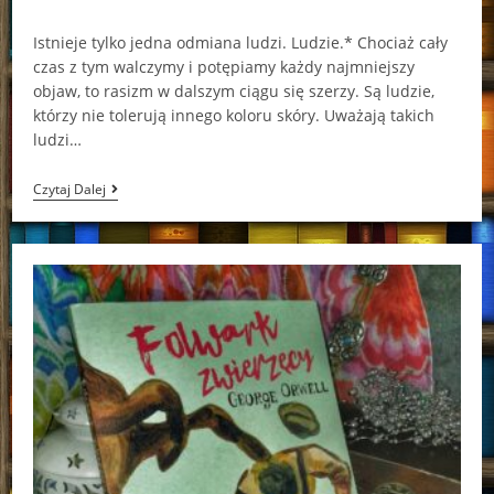
comments:
Istnieje tylko jedna odmiana ludzi. Ludzie.* Chociaż cały
czas z tym walczymy i potępiamy każdy najmniejszy
objaw, to rasizm w dalszym ciągu się szerzy. Są ludzie,
którzy nie tolerują innego koloru skóry. Uważają takich
ludzi…
Zabić
Czytaj Dalej
Drozda.
Powieść
Graficzna
Harper
Lee