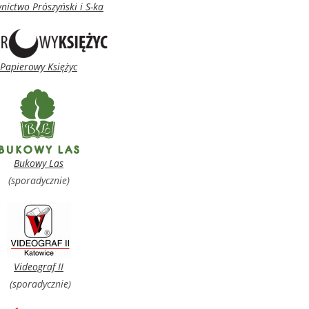
ictwo Prószyński i S-ka
Papierowy Księżyc
Bukowy Las
(sporadycznie)
Videograf II
(sporadycznie)