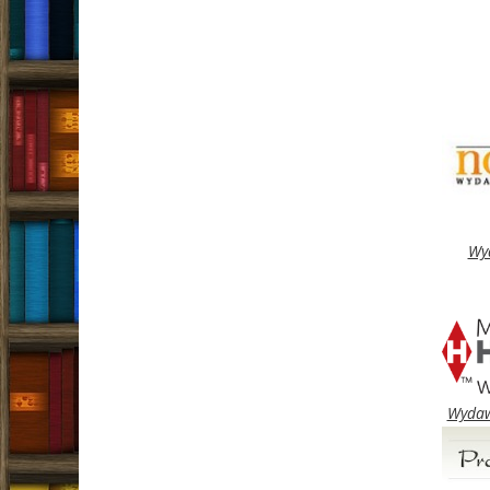
Wy
Wydaw