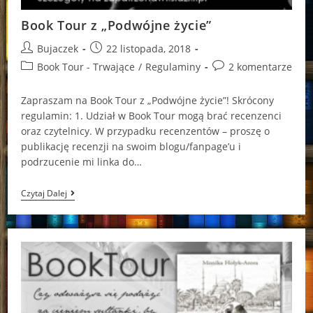
Book Tour z „Podwójne życie”
Post
Post
Bujaczek
22 listopada, 2018
author:
published:
Post
Post
Book Tour - Trwające
/
Regulaminy
2 komentarze
category:
comments:
Zapraszam na Book Tour z „Podwójne życie”! Skrócony
regulamin: 1. Udział w Book Tour mogą brać recenzenci
oraz czytelnicy. W przypadku recenzentów – proszę o
publikację recenzji na swoim blogu/fanpage’u i
podrzucenie mi linka do…
Book
Czytaj Dalej
Tour
Z
„Podwójne
Życie”