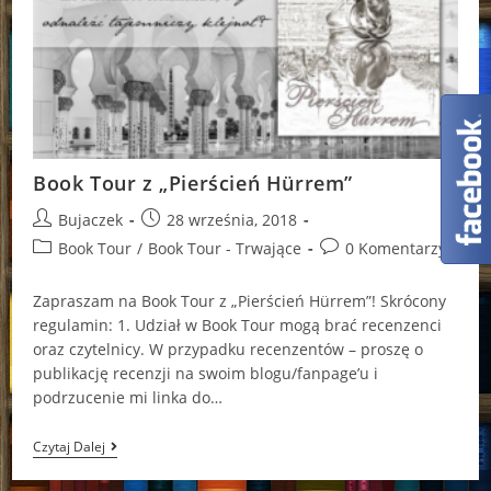
Book Tour z „Pierścień Hürrem”
Post
Post
Bujaczek
28 września, 2018
author:
published:
Post
Post
Book Tour
/
Book Tour - Trwające
0 Komentarzy
category:
comments:
Zapraszam na Book Tour z „Pierścień Hürrem”! Skrócony
regulamin: 1. Udział w Book Tour mogą brać recenzenci
oraz czytelnicy. W przypadku recenzentów – proszę o
publikację recenzji na swoim blogu/fanpage’u i
podrzucenie mi linka do…
Book
Czytaj Dalej
Tour
Z