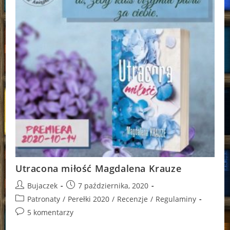
Utracona miłość Magdalena Krauze
Post
Post
Bujaczek
7 października, 2020
author:
published:
Post
Patronaty
/
Perełki 2020
/
Recenzje
/
Regulaminy
category:
Post
5 komentarzy
comments: