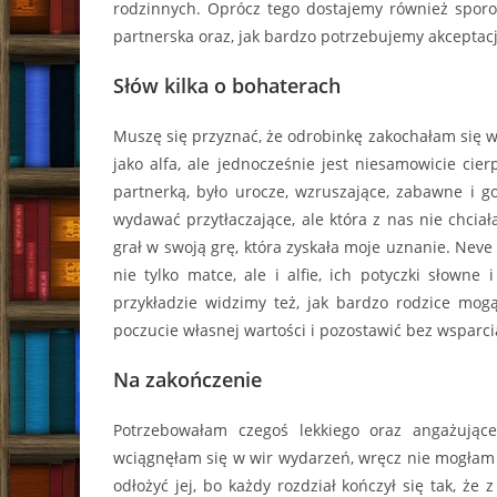
rodzinnych. Oprócz tego dostajemy również sporo i
partnerska oraz, jak bardzo potrzebujemy akceptacji
Słów kilka o bohaterach
Muszę się przyznać, że odrobinkę zakochałam się w
jako alfa, ale jednocześnie jest niesamowicie cie
partnerką, było urocze, wzruszające, zabawne i go
wydawać przytłaczające, ale która z nas nie chcia
grał w swoją grę, która zyskała moje uznanie. Neve 
nie tylko matce, ale i alfie, ich potyczki słowne
przykładzie widzimy też, jak bardzo rodzice mogą
poczucie własnej wartości i pozostawić bez wsparci
Na zakończenie
Potrzebowałam czegoś lekkiego oraz angażują
wciągnęłam się w wir wydarzeń, wręcz nie mogłam o
odłożyć jej, bo każdy rozdział kończył się tak, ż