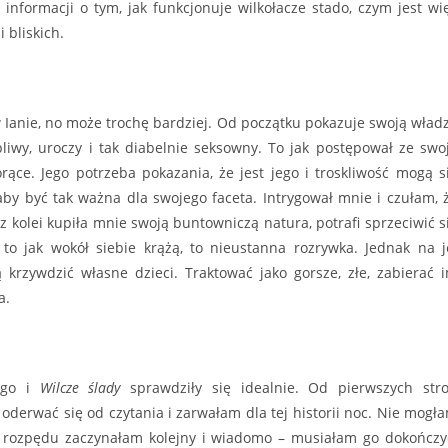
nformacji o tym, jak funkcjonuje wilkołacze stado, czym jest wi
 bliskich.
 Ianie, no może trochę bardziej. Od początku pokazuje swoją wład
rpliwy, uroczy i tak diabelnie seksowny. To jak postępował ze swo
rące. Jego potrzeba pokazania, że jest jego i troskliwość mogą s
łaby być tak ważna dla swojego faceta. Intrygował mnie i czułam, 
z kolei kupiła mnie swoją buntowniczą natura, potrafi sprzeciwić s
 i to jak wokół siebie krążą, to nieustanna rozrywka. Jednak na j
 krzywdzić własne dzieci. Traktować jako gorsze, złe, zabierać 
a.
cego i
Wilcze ślady
sprawdziły się idealnie. Od pierwszych str
derwać się od czytania i zarwałam dla tej historii noc. Nie mogł
e z rozpędu zaczynałam kolejny i wiadomo – musiałam go dokończy