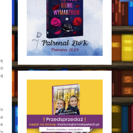
ię
to
ią
ni
na
ie
zy