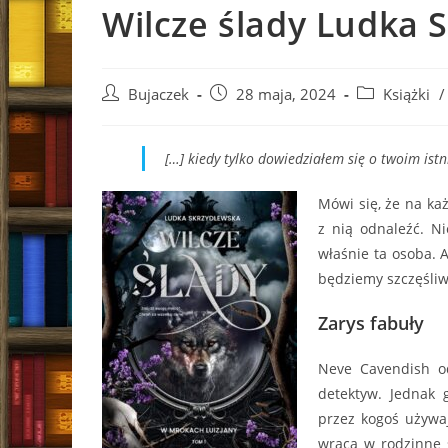
Wilcze ślady Ludka 
Post
Post
Post
Bujaczek
28 maja, 2024
Książki
/
author:
published:
category:
[…] kiedy tylko do­wie­dzia­łem się o twoim ist­ni
Mówi się, że na ka
z nią odnaleźć. Ni
właśnie ta osoba. A
będziemy szczęśliwi
Zarys fabuły
Neve Cavendish o
detektyw. Jednak g
przez kogoś używaj
wraca w rodzinne 