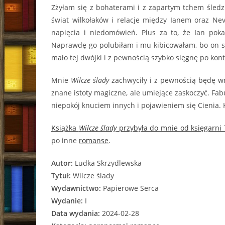
Zżyłam się z bohaterami i z zapartym tchem śledz
świat wilkołaków i relacje między Ianem oraz Nev
napięcia i niedomówień. Plus za to, że Ian pok
Naprawdę go polubiłam i mu kibicowałam, bo on się
mało tej dwójki i z pewnością szybko sięgnę po kon
Mnie
Wilcze ślady
zachwyciły i z pewnością będę wr
znane istoty magiczne, ale umiejące zaskoczyć. Fa
niepokój knuciem innych i pojawieniem się Cienia. K
Książka
Wilcze ślady
przybyła do mnie od księgarni 
po inne
romanse
.
Autor:
Ludka Skrzydlewska
Tytuł:
Wilcze ślady
Wydawnictwo:
Papierowe Serca
Wydanie:
I
Data wydania:
2024-02-28