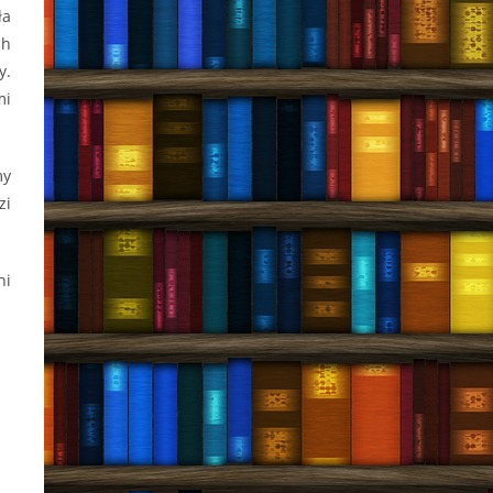
ła
ch
y.
mi
my
zi
ni