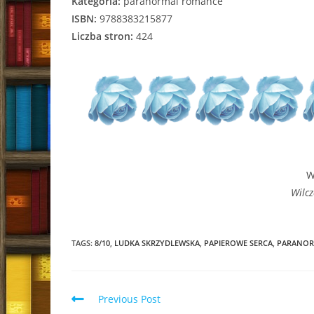
Kategoria:
paranormal romance
ISBN:
9788383215877
Liczba stron:
424
W
Wilcz
TAGS:
8/10
,
LUDKA SKRZYDLEWSKA
,
PAPIEROWE SERCA
,
PARANOR
Read
Previous Post
more