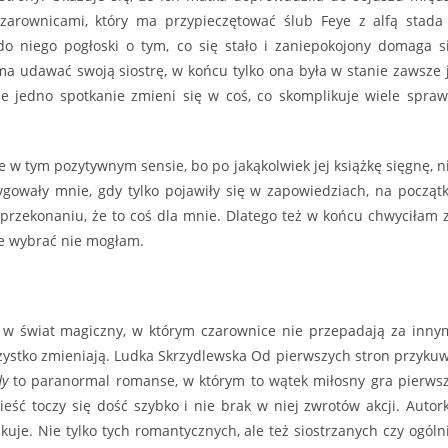
czarownicami, który ma przypieczętować ślub Feye z alfą stada
o niego pogłoski o tym, co się stało i zaniepokojony domaga s
a udawać swoją siostrę, w końcu tylko ona była w stanie zawsze 
że jedno spotkanie zmieni się w coś, co skomplikuje wiele spraw
 w tym pozytywnym sensie, bo po jakąkolwiek jej książkę sięgnę, n
ygowały mnie, gdy tylko pojawiły się w zapowiedziach, na począt
 przekonaniu, że to coś dla mnie. Dlatego też w końcu chwyciłam 
nie wybrać nie mogłam.
 w świat magiczny, w którym czarownice nie przepadają za inny
wszystko zmieniają. Ludka Skrzydlewska Od pierwszych stron przyku
dy
to paranormal romanse, w którym to wątek miłosny gra pierws
eść toczy się dość szybko i nie brak w niej zwrotów akcji. Autor
uje. Nie tylko tych romantycznych, ale też siostrzanych czy ogóln