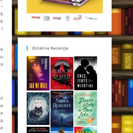
 –
ię
je
 i
Ostatnie Recenzje
ie
ku
za
mi
wa
ze
ka
ie