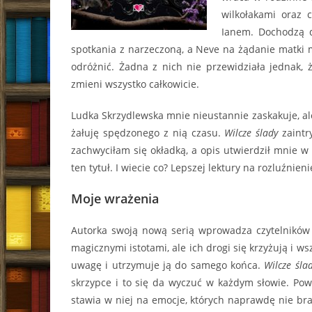
wilkołakami oraz 
Ianem. Dochodzą d
spotkania z narzeczoną, a Neve na żądanie matki m
odróżnić. Żadna z nich nie przewidziała jednak, 
zmieni wszystko całkowicie.
Ludka Skrzydlewska mnie nieustannie zaskakuje, ale
żałuję spędzonego z nią czasu.
Wilcze ślady
zaintr
zachwyciłam się okładką, a opis utwierdził mnie w
ten tytuł. I wiecie co? Lepszej lektury na rozluźnie
Moje wrażenia
Autorka swoją nową serią wprowadza czytelników
magicznymi istotami, ale ich drogi się krzyżują i 
uwagę i utrzymuje ją do samego końca.
Wilcze śla
skrzypce i to się da wyczuć w każdym słowie. Powi
stawia w niej na emocje, których naprawdę nie brak