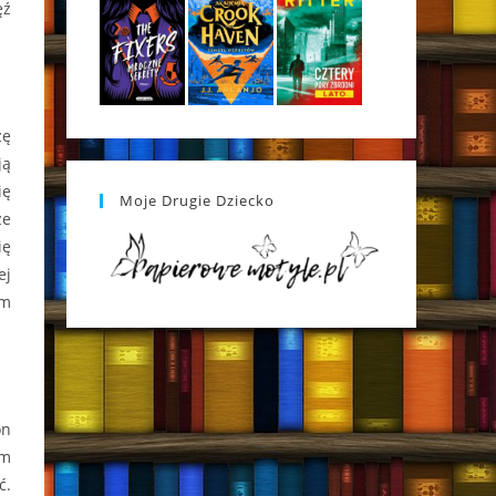
ęź
zę
ją
ię
Moje Drugie Dziecko
że
ię
ej
im
on
am
ć.