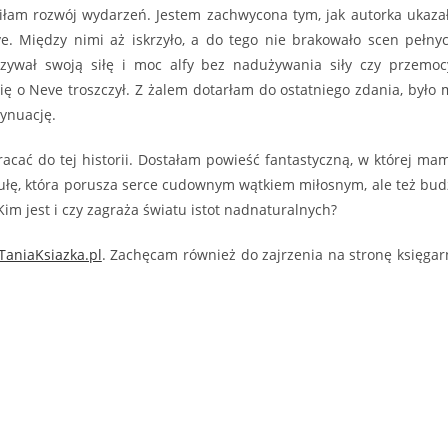
iłam rozwój wydarzeń. Jestem zachwycona tym, jak autorka ukaza
e. Między nimi aż iskrzyło, a do tego nie brakowało scen pełny
azywał swoją siłę i moc alfy bez nadużywania siły czy przemoc
 o Neve troszczył. Z żalem dotarłam do ostatniego zdania, było 
tynuację.
acać do tej historii. Dostałam powieść fantastyczną, w której ma
bułę, która porusza serce cudownym wątkiem miłosnym, ale też bud
im jest i czy zagraża światu istot nadnaturalnych?
TaniaKsiazka.pl
. Zachęcam również do zajrzenia na stronę księgar