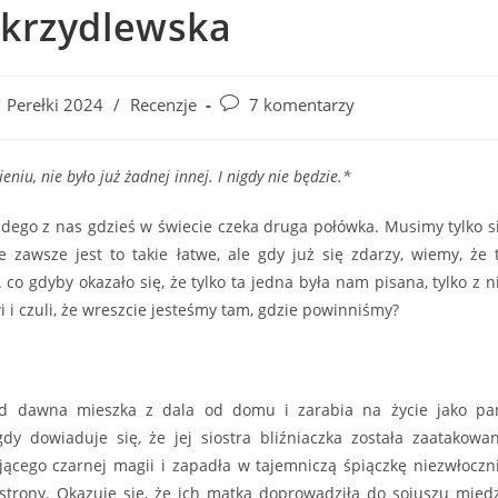
Skrzydlewska
Post
Perełki 2024
/
Recenzje
7 komentarzy
comments:
e­niu, nie było już żad­nej innej. I nigdy nie bę­dzie.*
żdego z nas gdzieś w świecie czeka druga połówka. Musimy tylko s
e zawsze jest to takie łatwe, ale gdy już się zdarzy, wiemy, że 
 co gdyby okazało się, że tylko ta jedna była nam pisana, tylko z n
 i czuli, że wreszcie jesteśmy tam, gdzie powinniśmy?
d dawna mieszka z dala od domu i zarabia na życie jako pa
dy dowiaduje się, że jej siostra bliźniaczka została zaatakowa
ącego czarnej magii i zapadła w tajemniczą śpiączkę niezwłoczn
strony. Okazuje się, że ich matka doprowadziła do sojuszu międ