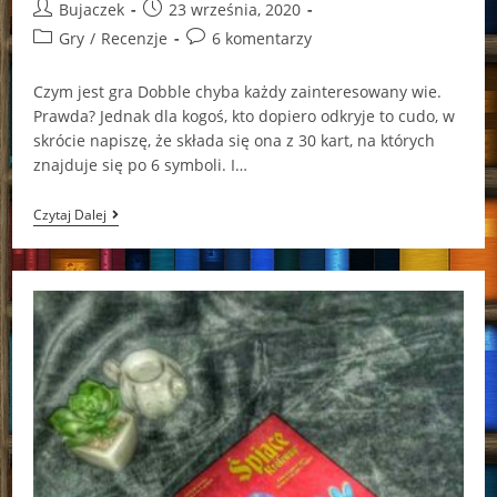
Post
Post
Bujaczek
23 września, 2020
author:
published:
Post
Post
Gry
/
Recenzje
6 komentarzy
category:
comments:
Czym jest gra Dobble chyba każdy zainteresowany wie.
Prawda? Jednak dla kogoś, kto dopiero odkryje to cudo, w
skrócie napiszę, że składa się ona z 30 kart, na których
znajduje się po 6 symboli. I…
Dobble
Czytaj Dalej
Kraina
Lodu
2
/
Gra