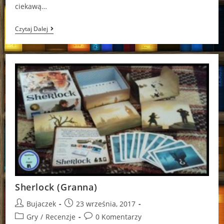
ciekawą…
Jednym
Czytaj Dalej
Słowem
(2018)
Sherlock (Granna)
Post
Post
Bujaczek
23 września, 2017
author:
published:
Post
Post
Gry
/
Recenzje
0 Komentarzy