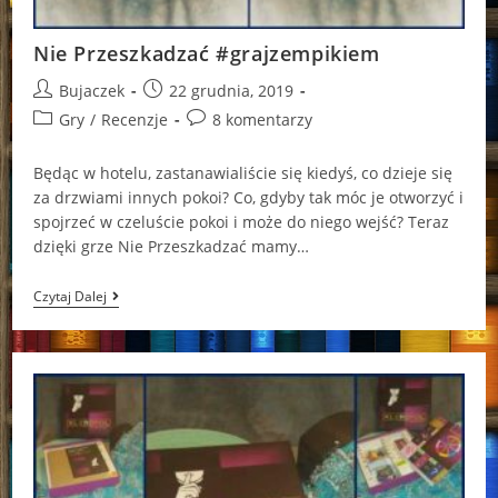
Nie Przeszkadzać #grajzempikiem
Post
Post
Bujaczek
22 grudnia, 2019
author:
published:
Post
Post
Gry
/
Recenzje
8 komentarzy
category:
comments:
Będąc w hotelu, zastanawialiście się kiedyś, co dzieje się
za drzwiami innych pokoi? Co, gdyby tak móc je otworzyć i
spojrzeć w czeluście pokoi i może do niego wejść? Teraz
dzięki grze Nie Przeszkadzać mamy…
Nie
Czytaj Dalej
Przeszkadzać
#grajzempikiem