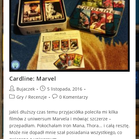
Cardline: Marvel
Post
Post
Bujaczek
5 listopada, 2016
author:
published:
Post
Post
Gry
/
Recenzje
0 Komentarzy
category:
comments:
Jakiś dłuższy czas temu przyjaciółka poleciła mi kilka
filmów z uniwersum Marvela i mówiąc szczerze –
przepadłam. Pokochałam Iron Mana, Thora... i całą resztę.
Może nie dopadł mnie szał posiadania wszystkiego, co