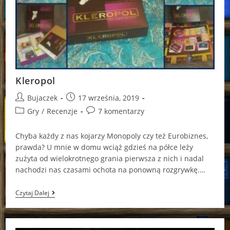
Kleropol
Post
Post
Bujaczek
17 września, 2019
author:
published:
Post
Post
Gry
/
Recenzje
7 komentarzy
category:
comments:
Chyba każdy z nas kojarzy Monopoly czy też Eurobiznes,
prawda? U mnie w domu wciąż gdzieś na półce leży
zużyta od wielokrotnego grania pierwsza z nich i nadal
nachodzi nas czasami ochota na ponowną rozgrywkę.…
Kleropol
Czytaj Dalej