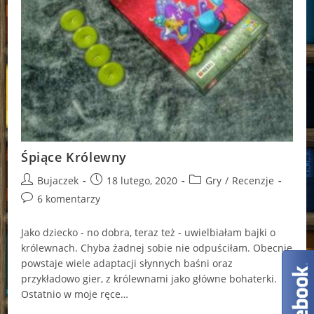
Śpiące Królewny
Post
Post
Post
Bujaczek
18 lutego, 2020
Gry
/
Recenzje
author:
published:
category:
Post
6 komentarzy
comments:
Jako dziecko - no dobra, teraz też - uwielbiałam bajki o
królewnach. Chyba żadnej sobie nie odpuściłam. Obecnie
powstaje wiele adaptacji słynnych baśni oraz
przykładowo gier, z królewnami jako główne bohaterki.
Ostatnio w moje ręce…