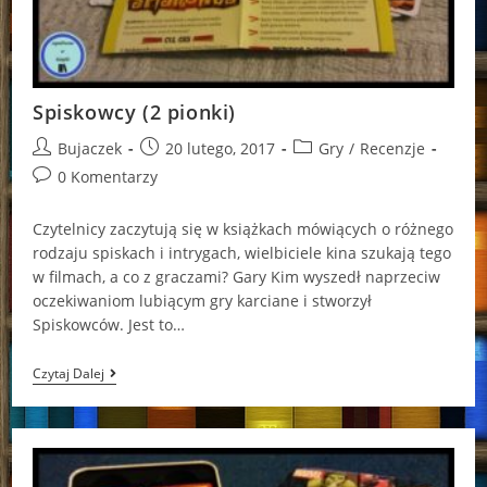
Spiskowcy (2 pionki)
Post
Post
Post
Bujaczek
20 lutego, 2017
Gry
/
Recenzje
author:
published:
category:
Post
0 Komentarzy
comments:
Czytelnicy zaczytują się w książkach mówiących o różnego
rodzaju spiskach i intrygach, wielbiciele kina szukają tego
w filmach, a co z graczami? Gary Kim wyszedł naprzeciw
oczekiwaniom lubiącym gry karciane i stworzył
Spiskowców. Jest to…
Spiskowcy
Czytaj Dalej
(2
Pionki)