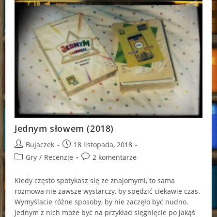
Jednym słowem (2018)
Post
Post
Bujaczek
18 listopada, 2018
author:
published:
Post
Post
Gry
/
Recenzje
2 komentarze
category:
comments:
Kiedy często spotykasz się ze znajomymi, to sama
rozmowa nie zawsze wystarczy, by spędzić ciekawie czas.
Wymyślacie różne sposoby, by nie zaczęło być nudno.
Jednym z nich może być na przykład sięgnięcie po jakąś