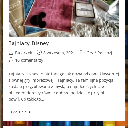
Tajniacy Disney
Post
Post
Post
Bujaczek
8 września, 2021
Gry
/
Recenzje
author:
published:
category:
Post
10 komentarzy
comments:
Tajniacy Disney to nic innego jak nowa odsłona klasycznej
słownej gry imprezowej - Tajniacy. Ta familijna pozycja
została przygotowana z myślą o najmłodszych, ale
niejeden dorosły równie dobrze będzie się przy niej
bawił. Co takiego…
Tajniacy
Czytaj Dalej
Disney