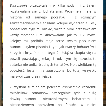
Zaproszenie
przeczytałam w kilka godzin i z żalem
rozstawałam się z bohaterami. Wciągnęłam się w
historię od samego początku i z rosnącym
zainteresowaniem śledziłam kolejne wydarzenia. Losy
bohaterów były mi bliskie, wraz z nimi przeżywałam
każdy moment i im kibicowałam. Jak to u Vi bywa,
kolejny raz podbiła moje serce swoim poczuciem
humoru, stylem pisania i tym, jak tworzy bohaterów i
łączy ich losy. Pomimo tego, że książka skupia się na
powoli powstającej relacji i rodzącym się uczuciu, to
autorka nie unika trudnych tematów. No uwielbiam tę
opowieść, jestem nią zauroczona, bo tutaj wszystko
ma swój czas oraz miejsce.
Z czystym sumieniem polecam
Zaproszenie
każdemu
miłośnikowi romansów. Szczególnie tych z dużą
dawką humoru, nietuzinkowymi bohaterami i
niecodziennym pomysłem na fabułę. W moim