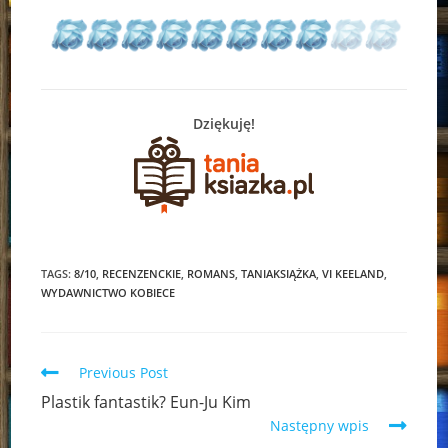
Dziękuję!
TAGS:
8/10
,
RECENZENCKIE
,
ROMANS
,
TANIAKSIĄŻKA
,
VI KEELAND
,
WYDAWNICTWO KOBIECE
Read
Previous Post
more
Plastik fantastik? Eun-Ju Kim
articles
Następny wpis