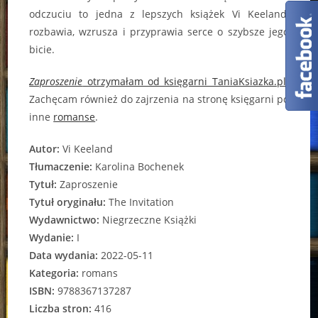
odczuciu to jedna z lepszych książek Vi Keeland,
rozbawia, wzrusza i przyprawia serce o szybsze jego
bicie.
Zaproszenie
otrzymałam od księgarni TaniaKsiazka.pl
.
Zachęcam również do zajrzenia na stronę księgarni po
inne
romanse
.
Autor:
Vi Keeland
Tłumaczenie:
Karolina Bochenek
Tytuł:
Zaproszenie
Tytuł oryginału:
The Invitation
Wydawnictwo:
Niegrzeczne Książki
Wydanie:
I
Data wydania:
2022-05-11
Kategoria:
romans
ISBN:
9788367137287
Liczba stron:
416