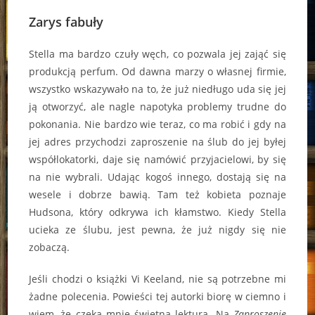
Zarys fabuły
Stella ma bardzo czuły węch, co pozwala jej zająć się
produkcją perfum. Od dawna marzy o własnej firmie,
wszystko wskazywało na to, że już niedługo uda się jej
ją otworzyć, ale nagle napotyka problemy trudne do
pokonania. Nie bardzo wie teraz, co ma robić i gdy na
jej adres przychodzi zaproszenie na ślub do jej byłej
współlokatorki, daje się namówić przyjacielowi, by się
na nie wybrali. Udając kogoś innego, dostają się na
wesele i dobrze bawią. Tam też kobieta poznaje
Hudsona, który odkrywa ich kłamstwo. Kiedy Stella
ucieka ze ślubu, jest pewna, że już nigdy się nie
zobaczą.
Jeśli chodzi o książki Vi Keeland, nie są potrzebne mi
żadne polecenia. Powieści tej autorki biorę w ciemno i
wiem, że czeka mnie świetna lektura. Na
Zaproszenie