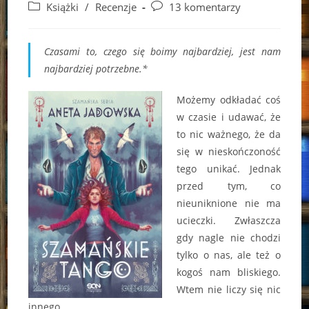
author:
published:
Post
Post
Książki
/
Recenzje
13 komentarzy
category:
comments:
Czasami to, czego się boimy najbardziej, jest nam
najbardziej potrzebne.*
Możemy odkładać coś
w czasie i udawać, że
to nic ważnego, że da
się w nieskończoność
tego unikać. Jednak
przed tym, co
nieuniknione nie ma
ucieczki. Zwłaszcza
gdy nagle nie chodzi
tylko o nas, ale też o
kogoś nam bliskiego.
Wtem nie liczy się nic
innego.