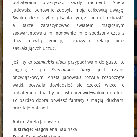
bohaterami przeżywać każdy moment. Aneta
Jadowska ponownie zdobyła moją całkowitą uwagę.
Swoim lekkim stylem pisania, tym, że potrafi rozbawić,
a także zafascynować światem magicznym
zagwarantowała mi ponownie mile spędzony czas z
dużą dawką emocji, ciekawych relacji oraz
zaskakujących uczuć.
Jeśli tylko
Szamański blues
przypadł wam do gustu, to
sięgnięcie po
Szamańskie tango
jest czymś
obowiązkowym. Aneta Jadowska rozwija rozpoczęte
wątki, pozwala dowiedzieć się czegoś więcej o
bohaterach, dba, by nie było przewidywalnie i nudno.
To bardzo dobra powieść fantasy z magią, duchami
oraz tajemnicami.
Autor:
Aneta Jadowska
Ilustracje:
Magdalena Babińska
Tytuł:
Szamańskie tango