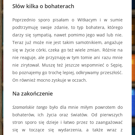
Słów kilka o bohaterach
Poprzednio sporo pisałam o Witkacym i w sumie
podtrzymuję swoje zdanie, to typ bohatera, którego
darzy się sympatią, nawet pomimo jego wad lub nie.
Teraz już może nie jest takim samotnikiem, angażuje
się w życie córki, czeka go też wiele zmian. Różnie na
nie reaguje, ale przyznaję-w tym tomie ani razu mnie
nie zirytował. Muszę też jeszcze wspomnieć o Sępię,
bo poznajemy go trochę lepiej, odkrywamy przeszłość.
On również mocno zyskuje w oczach.
Na zakończenie
Szamańskie tango
było dla mnie miłym powrotem do
bohaterów, ich życia oraz światów. Od pierwszych
stron sporo się dzieje i łatwo przez to zaangażować
się w toczące się wydarzenia, a także wraz z