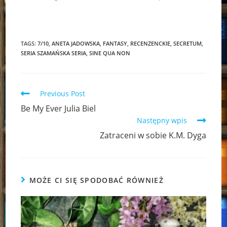
TAGS:
7/10
,
ANETA JADOWSKA
,
FANTASY
,
RECENZENCKIE
,
SECRETUM
,
SERIA SZAMAŃSKA SERIA
,
SINE QUA NON
Read
Previous Post
more
Be My Ever Julia Biel
articles
Następny wpis
Zatraceni w sobie K.M. Dyga
MOŻE CI SIĘ SPODOBAĆ RÓWNIEŻ