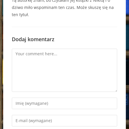
Tą autorkę znam, bo czytałam jej książki z Nikitą i o
dziwo miło wspominam ten czas. Może skuszę się na
ten tytuł.
Dodaj komentarz
Comment
Enter
your
name
Enter
or
your