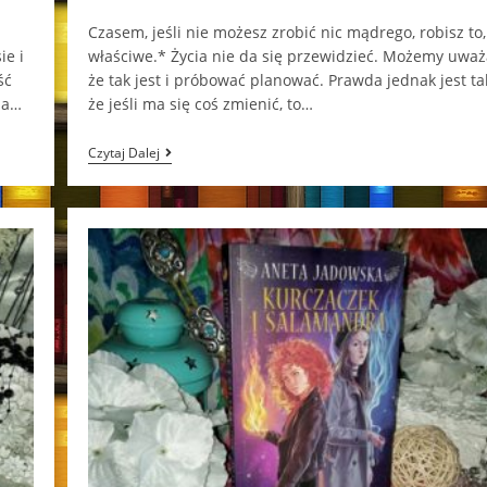
category:
comments:
Czasem, jeśli nie możesz zrobić nic mądrego, robisz to,
ie i
właściwe.* Życia nie da się przewidzieć. Możemy uważ
ść
że tak jest i próbować planować. Prawda jednak jest ta
ma…
że jeśli ma się coś zmienić, to…
Szamański
Czytaj Dalej
Blues
Aneta
Jadowska