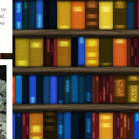
 co
ać,
ka,