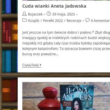
Cuda wianki Aneta Jadowska
Post
Post
Bujaczek
29 maja, 2023
author:
published:
Post
Post
Książki
/
Perełki 2022
/
Recenzje
6 komentar
category:
comments:
Jest jeszcze na tym świecie dobro i piękno.* Zbyt dłu
trwający spokój w niektórych rodzinach budzi większ
niepokój niż gdyby cały czas trzeba byłoby zapobiega
kolejnym katastrofom. To oznacza bowiem ciszę prze
burzą oraz poważne…
Cuda
Czytaj Dalej
Wianki
Aneta
Jadowska