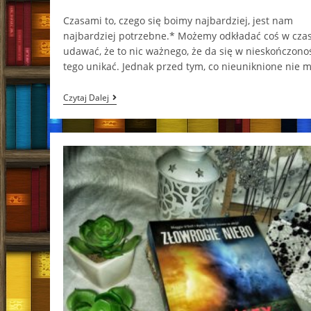
category:
comments:
Czasami to, czego się boimy najbardziej, jest nam
najbardziej potrzebne.* Możemy odkładać coś w czas
udawać, że to nic ważnego, że da się w nieskończono
tego unikać. Jednak przed tym, co nieuniknione nie 
Szamańskie
Czytaj Dalej
Tango
Aneta
Jadowska