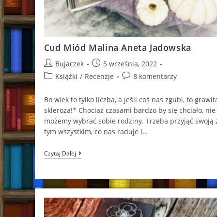
Cud Miód Malina Aneta Jadowska
Post
Post
Bujaczek
5 września, 2022
author:
published:
Post
Post
Książki
/
Recenzje
8 komentarzy
category:
comments:
Bo wiek to tylko liczba, a jeśli coś nas zgubi, to grawita
skleroza!* Chociaż czasami bardzo by się chciało, nie
możemy wybrać sobie rodziny. Trzeba przyjąć swoją 
tym wszystkim, co nas raduje i…
Cud
Czytaj Dalej
Miód
Malina
Aneta
Jadowska