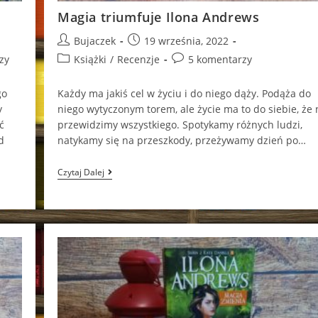
Magia triumfuje Ilona Andrews
Post
Post
Bujaczek
19 września, 2022
author:
published:
Post
Post
zy
Książki
/
Recenzje
5 komentarzy
category:
comments:
go
Każdy ma jakiś cel w życiu i do niego dąży. Podąża do
y
niego wytyczonym torem, ale życie ma to do siebie, że 
ć
przewidzimy wszystkiego. Spotykamy różnych ludzi,
d
natykamy się na przeszkody, przeżywamy dzień po…
Magia
Czytaj Dalej
Triumfuje
Ilona
Andrews