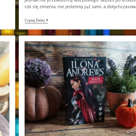
coś się zmienia, nie jesteśmy już sami, a dotychczaso
Magia
Czytaj Dalej
Zmienia
Ilona
Andrews