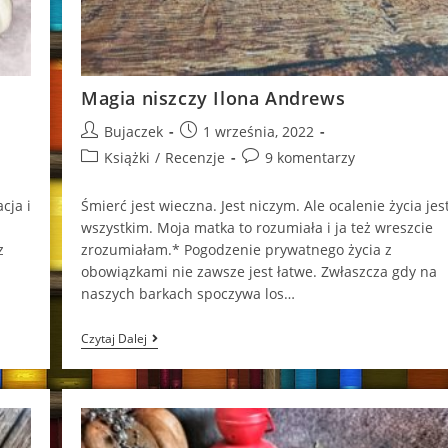
Magia niszczy Ilona Andrews
Post
Post
Bujaczek
1 września, 2022
author:
published:
Post
Post
Książki
/
Recenzje
9 komentarzy
category:
comments:
cja i
Śmierć jest wieczna. Jest niczym. Ale ocalenie życia jes
wszystkim. Moja matka to rozumiała i ja też wreszcie
z
zrozumiałam.* Pogodzenie prywatnego życia z
obowiązkami nie zawsze jest łatwe. Zwłaszcza gdy na
naszych barkach spoczywa los…
Magia
Czytaj Dalej
Niszczy
Ilona
Andrews