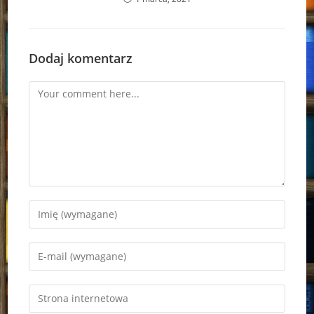
Dodaj komentarz
Comment
Enter
your
name
Enter
or
your
username
email
Enter
to
address
your
comment