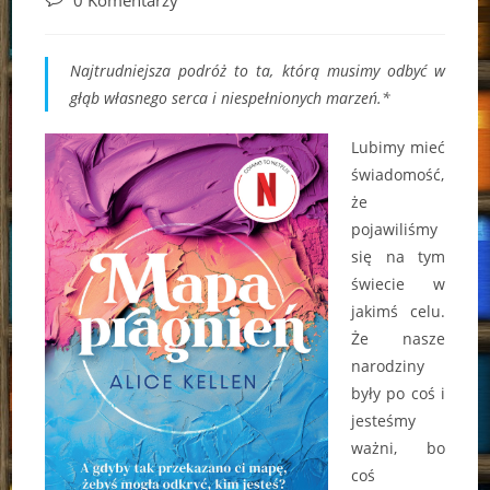
0 Komentarzy
comments:
Najtrudniejsza podróż to ta, którą musimy odbyć w
głąb własnego serca i niespełnionych marzeń.*
Lubimy mieć
świadomość,
że
pojawiliśmy
się na tym
świecie w
jakimś celu.
Że nasze
narodziny
były po coś i
jesteśmy
ważni, bo
coś