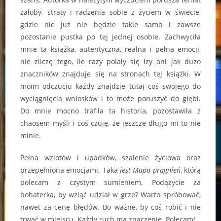
żałoby, straty i radzenia sobie z życiem w świecie,
gdzie nic już nie będzie takie samo i zawsze
pozostanie pustka po tej jednej osobie. Zachwyciła
mnie ta książka, autentyczna, realna i pełna emocji,
nie zliczę tego, ile razy polały się łzy ani jak dużo
znaczników znajduje się na stronach tej książki. W
moim odczuciu każdy znajdzie tutaj coś swojego do
wyciągnięcia wniosków i to może poruszyć do głębi.
Do mnie mocno trafiła ta historia, pozostawiła z
chaosem myśli i coś czuję, że jeszcze długo mi to nie
minie.
Pełna wzlotów i upadków, szalenie życiowa oraz
przepełniona emocjami. Taka
jest Mapa pragnień
, którą
polecam z czystym sumieniem. Podążycie za
bohaterka, by wziąć udział w grze? Warto spróbować,
nawet za cenę błędów. Bo ważne, by coś robić i nie
trwać w miejscu. Każdy ruch ma znaczenie. Polecam!