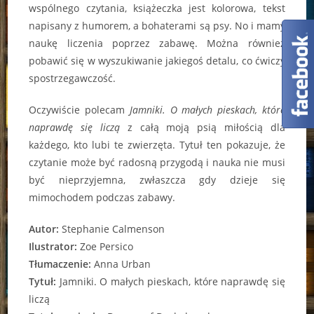
wspólnego czytania, książeczka jest kolorowa, tekst
napisany z humorem, a bohaterami są psy. No i mamy
naukę liczenia poprzez zabawę. Można również
pobawić się w wyszukiwanie jakiegoś detalu, co ćwiczy
spostrzegawczość.
Oczywiście polecam
Jamniki. O małych pieskach, które
naprawdę się liczą
z całą moją psią miłością dla
każdego, kto lubi te zwierzęta. Tytuł ten pokazuje, że
czytanie może być radosną przygodą i nauka nie musi
być nieprzyjemna, zwłaszcza gdy dzieje się
mimochodem podczas zabawy.
Autor:
Stephanie Calmenson
Ilustrator:
Zoe Persico
Tłumaczenie:
Anna Urban
Tytuł:
Jamniki. O małych pieskach, które naprawdę się
liczą