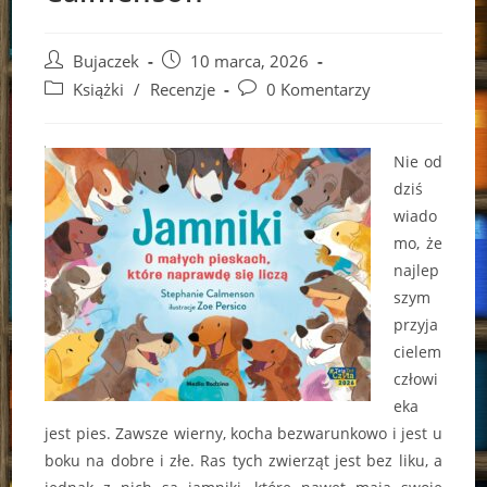
Post
Post
Bujaczek
10 marca, 2026
author:
published:
Post
Post
Książki
/
Recenzje
0 Komentarzy
category:
comments:
Nie od
dziś
wiado
mo, że
najlep
szym
przyja
cielem
człowi
eka
jest pies. Zawsze wierny, kocha bezwarunkowo i jest u
boku na dobre i złe. Ras tych zwierząt jest bez liku, a