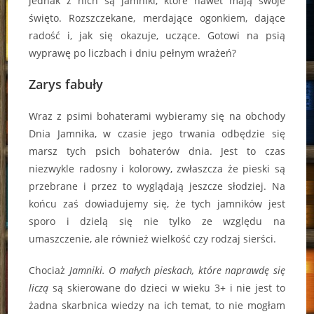
jednak z nich są jamniki, które nawet mają swoje
święto. Rozszczekane, merdające ogonkiem, dające
radość i, jak się okazuje, uczące. Gotowi na psią
wyprawę po liczbach i dniu pełnym wrażeń?
Zarys fabuły
Wraz z psimi bohaterami wybieramy się na obchody
Dnia Jamnika, w czasie jego trwania odbędzie się
marsz tych psich bohaterów dnia. Jest to czas
niezwykle radosny i kolorowy, zwłaszcza że pieski są
przebrane i przez to wyglądają jeszcze słodziej. Na
końcu zaś dowiadujemy się, że tych jamników jest
sporo i dzielą się nie tylko ze względu na
umaszczenie, ale również wielkość czy rodzaj sierści.
Chociaż
Jamniki. O małych pieskach, które naprawdę się
liczą
są skierowane do dzieci w wieku 3+ i nie jest to
żadna skarbnica wiedzy na ich temat, to nie mogłam