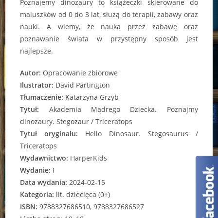
Poznajemy dinozaury to książeczki skierowane do
maluszków od 0 do 3 lat, służą do terapii, zabawy oraz
nauki. A wiemy, że nauka przez zabawę oraz
poznawanie świata w przystępny sposób jest
najlepsze.
Autor:
Opracowanie zbiorowe
Ilustrator:
David Partington
Tłumaczenie:
Katarzyna Grzyb
Tytuł:
Akademia Mądrego Dziecka. Poznajmy
dinozaury. Stegozaur / Triceratops
Tytuł oryginału:
Hello Dinosaur. Stegosaurus /
Triceratops
Wydawnictwo:
HarperKids
Wydanie:
I
Data wydania:
2024-02-15
Kategoria:
lit. dziecięca (0+)
ISBN:
9788327686510, 9788327686527