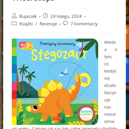
Post
Post
Bujaczek
24 lutego, 2024
author:
published:
Post
Post
Książki
/
Recenzje
7 komentarzy
category:
comments:
Wiedz
a o
tym,
co
kiedyś
się
działo
fascyn
uje
nas
niezal
eżnie
od wieku. Ciekawi jak się żyło, jakie zwierzęta chodziły