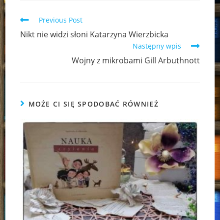
Read
Previous Post
more
Nikt nie widzi słoni Katarzyna Wierzbicka
articles
Następny wpis
Wojny z mikrobami Gill Arbuthnott
MOŻE CI SIĘ SPODOBAĆ RÓWNIEŻ