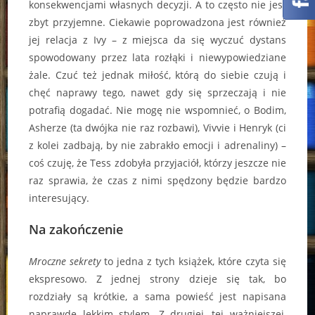
konsekwencjami własnych decyzji. A to często nie jest
zbyt przyjemne. Ciekawie poprowadzona jest również
jej relacja z Ivy – z miejsca da się wyczuć dystans
spowodowany przez lata rozłąki i niewypowiedziane
żale. Czuć też jednak miłość, którą do siebie czują i
chęć naprawy tego, nawet gdy się sprzeczają i nie
potrafią dogadać. Nie mogę nie wspomnieć, o Bodim,
Asherze (ta dwójka nie raz rozbawi), Vivvie i Henryk (ci
z kolei zadbają, by nie zabrakło emocji i adrenaliny) –
coś czuję, że Tess zdobyła przyjaciół, którzy jeszcze nie
raz sprawia, że czas z nimi spędzony będzie bardzo
interesujący.
Na zakończenie
Mroczne sekrety
to jedna z tych książek, które czyta się
ekspresowo. Z jednej strony dzieje się tak, bo
rozdziały są krótkie, a sama powieść jest napisana
naprawdę lekkim stylem. Z drugiej, tej ważniejszej,