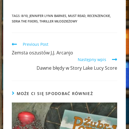
TAGS:
8/10
,
JENNIFER LYNN BARNES
,
MUST READ
,
RECENZENCKIE
,
SERIA THE FIXERS
,
THRILLER MŁODZIEŻOWY
Read
Previous Post
more
Zemsta oszustów J.J. Arcanjo
articles
Następny wpis
Dawne błędy w Story Lake Lucy Score
MOŻE CI SIĘ SPODOBAĆ RÓWNIEŻ