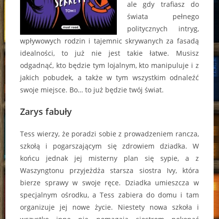
ale gdy trafiasz do
świata pełnego
politycznych intryg,
wpływowych rodzin i tajemnic skrywanych za fasadą
idealności, to już nie jest takie łatwe. Musisz
odgadnąć, kto będzie tym lojalnym, kto manipuluje i z
jakich pobudek, a także w tym wszystkim odnaleźć
swoje miejsce. Bo… to już będzie twój świat.
Zarys fabuły
Tess wierzy, że poradzi sobie z prowadzeniem rancza,
szkołą i pogarszającym się zdrowiem dziadka. W
końcu jednak jej misterny plan się sypie, a z
Waszyngtonu przyjeżdża starsza siostra Ivy, która
bierze sprawy w swoje ręce. Dziadka umieszcza w
specjalnym ośrodku, a Tess zabiera do domu i tam
organizuje jej nowe życie. Niestety nowa szkoła i