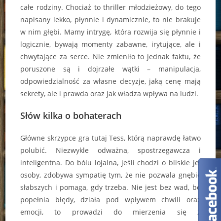
całe rodziny. Chociaż to thriller młodzieżowy, do tego
napisany lekko, płynnie i dynamicznie, to nie brakuje
w nim głębi. Mamy intrygę, która rozwija się płynnie i
logicznie, bywają momenty zabawne, irytujące, ale i
chwytające za serce. Nie zmieniło to jednak faktu, że
poruszone są i dojrzałe wątki – manipulacja,
odpowiedzialność za własne decyzje, jaką cenę mają
sekrety, ale i prawda oraz jak władza wpływa na ludzi.
Słów kilka o bohaterach
Główne skrzypce gra tutaj Tess, którą naprawdę łatwo
polubić. Niezwykle odważna, spostrzegawcza i
inteligentna. Do bólu lojalna, jeśli chodzi o bliskie jej
osoby, zdobywa sympatię tym, że nie pozwala gnębić
słabszych i pomaga, gdy trzeba. Nie jest bez wad, bo
popełnia błędy, działa pod wpływem chwili oraz
emocji, to prowadzi do mierzenia się z