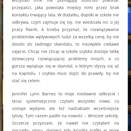
wszystko inne nie pomagają siostrom pokonać
przepaści, jaka powstała między nimi przez brak
kontaktu trwający lata. W dodatku, dopóki w szkole nie
odkrywa, czym zajmuje się Ivy, nie wiedziała nic o jej
pracy fixerki. A trzeba przyznać, że rozwiązywanie
problemów wpływowych ludzi za wszelką cenę, by nie
doszło do żadnego skandalu, to niezwykle ciekawe
zajęcie. Chcąc nie chcąc w szkole szybko dostaje łatkę
dziewczyny rozwiązującej problemy innych, a co
gorsza wplątuje się w skandal, o którym słyszy się aż
na Kapitolu. I szybko musi dojść do prawdy, by nie
stać się celem.
Jennifer Lynn Barnes to moje niedawne odkrycie i
teraz systematycznie czytam wszystko nowe, co
zostaje wydane, ale też nadrabiam wcześniejsze
tytuły. Tym razem padło na nowość –
Mroczne sekrety
.
Szczerze przyznam, że nawet nie czytałam na
początku opisu, dopiero gdy książka trafiła w moje