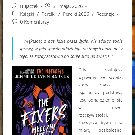
Post
Post
Bujaczek
31 maja, 2026
author:
published:
Post
Książki
/
Perełki
/
Perełki 2026
/
Recenzje
category:
Post
0 Komentarzy
comments:
– Większość z nas idzie przez życie, nie zdając sobie
sprawy, w jaki sposób oddziałuje na innych ludzi, ani z
tego, że każdy zostawia po sobie ślad na świecie.*
Gdy zostajesz
wyrwany ze świata,
który znasz i
ogarniasz, podstawą
jest odnalezienie się
w nowej
rzeczywistości.
Zazwyczaj bywa to w
miarę bezbolesne,