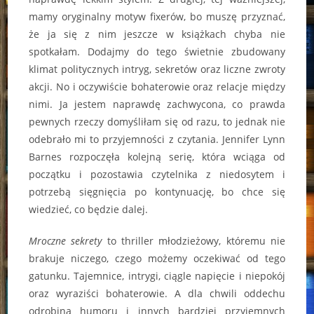
mamy oryginalny motyw fixerów, bo muszę przyznać,
że ja się z nim jeszcze w książkach chyba nie
spotkałam. Dodajmy do tego świetnie zbudowany
klimat politycznych intryg, sekretów oraz liczne zwroty
akcji. No i oczywiście bohaterowie oraz relacje między
nimi. Ja jestem naprawdę zachwycona, co prawda
pewnych rzeczy domyśliłam się od razu, to jednak nie
odebrało mi to przyjemności z czytania. Jennifer Lynn
Barnes rozpoczęła kolejną serię, która wciąga od
początku i pozostawia czytelnika z niedosytem i
potrzebą sięgnięcia po kontynuację, bo chce się
wiedzieć, co będzie dalej.
Mroczne sekrety
to thriller młodzieżowy, któremu nie
brakuje niczego, czego możemy oczekiwać od tego
gatunku. Tajemnice, intrygi, ciągle napięcie i niepokój
oraz wyraziści bohaterowie. A dla chwili oddechu
odrobina humoru i innych bardziej przyjemnych