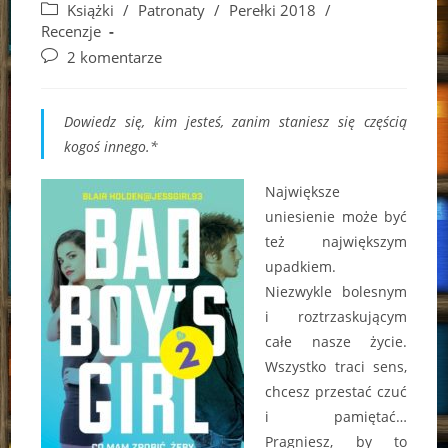
author:
published:
Post
Książki
/
Patronaty
/
Perełki 2018
/
category:
Recenzje
Post
2 komentarze
comments:
Dowiedz się, kim jesteś, zanim staniesz się częścią
kogoś innego.*
Największe
uniesienie może być
też największym
upadkiem.
Niezwykle bolesnym
i roztrzaskującym
całe nasze życie.
Wszystko traci sens,
chcesz przestać czuć
i pamiętać…
Pragniesz, by to