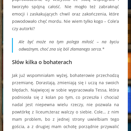
tworzyło spójną całość. Nie mogło też zabraknąć
emocji i zaskakujących chwil oraz zakończenia, które
powodowało chęć mordu. Nie wiem tylko kogo – Cole’a
czy autorki?
Ale być może na tym polega miłość – na byciu
odważnym, choć zna się ból złamanego serca.*
Słów kilka o bohaterach
Jak już wspomniałam wyżej, bohaterowie przechodzą
przemianę. Dorastają, zmieniają się i uczą na swoich
błędach. Najwięcej w sobie wypracowała Tessa, która
podniosła się z kolan po tym, co przeszła i chociaż
nadal jest niepewna wielu rzeczy, nie pozwala na
powtórkę z liceum,teraz walczy o siebie. Cole… z nim
mam problem, bo z jednej strony uwielbiam tego
gościa, a z drugiej mam ochotę porządnie przywalić