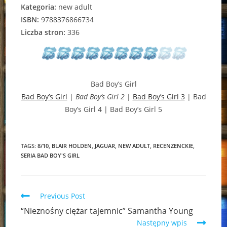
Kategoria:
new adult
ISBN:
9788376866734
Liczba stron:
336
Bad Boy’s Girl
Bad Boy’s Girl
|
Bad Boy’s Girl 2
|
Bad Boy’s Girl 3
| Bad
Boy’s Girl 4 | Bad Boy’s Girl 5
TAGS:
8/10
,
BLAIR HOLDEN
,
JAGUAR
,
NEW ADULT
,
RECENZENCKIE
,
SERIA BAD BOY'S GIRL
Read
Previous Post
more
“Nieznośny ciężar tajemnic” Samantha Young
articles
Następny wpis