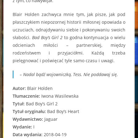
z tym, co nawywijał.
Blair Holden zachwyca mnie tym, jak pisze, jak pod
płaszczykiem niepozornej historii miłosnej opowiada o
uczuciach, odnajdywaniu siebie i pokonywaniu swoich
słabości.
Bad Boy’s Girl 2
to godna kontynuacja o wielu
odcieniach miłości – partnerskiej, między
rodzeństwem i przyjaciółmi. Każdą trzeba
pielęgnować i poświęcać tyle samo czasu i uwagi.
– Nadal bądź wojowniczką, Tess. Nie poddawaj się.
Autor:
Blair Holden
Tłumaczenie:
Iwona Wasilewska
Tytuł:
Bad Boy’s Girl 2
Tytuł oryginału:
Bad Boy’s Heart
Wydawnictwo:
Jaguar
Wydanie:
I
Data wydania:
2018-04-19