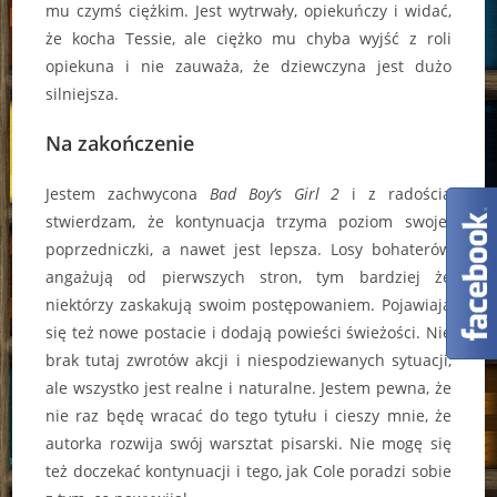
mu czymś ciężkim. Jest wytrwały, opiekuńczy i widać,
że kocha Tessie, ale ciężko mu chyba wyjść z roli
opiekuna i nie zauważa, że dziewczyna jest dużo
silniejsza.
Na zakończenie
Jestem zachwycona
Bad Boy’s Girl 2
i z radością
stwierdzam, że kontynuacja trzyma poziom swojej
poprzedniczki, a nawet jest lepsza. Losy bohaterów
angażują od pierwszych stron, tym bardziej że
niektórzy zaskakują swoim postępowaniem. Pojawiają
się też nowe postacie i dodają powieści świeżości. Nie
brak tutaj zwrotów akcji i niespodziewanych sytuacji,
ale wszystko jest realne i naturalne. Jestem pewna, że
nie raz będę wracać do tego tytułu i cieszy mnie, że
autorka rozwija swój warsztat pisarski. Nie mogę się
też doczekać kontynuacji i tego, jak Cole poradzi sobie