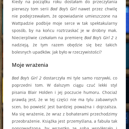
Kiedy na początku roku dostałam do przeczytania
pierwszy tom serii
Bad Boy’s Girl
nawet przez chwilę
nie podejrzewałam, że opowiadanie umieszczone na
Wattpadzie podbije moje serce w tak spektakularny
sposób, by na końcu roztrzaskać je w drobny mak.
Niecierpliwie czekałam na premierę
Bad Boy’s Girl 2
z
nadzieją, że tym razem obędzie się bez takich
bolesnych upadków. Jak było w rzeczywistości?
Moje wrażenia
Bad Boy’s Girl 2
dostarczyła mi tyle samo rozrywki, co
poprzedni tom. W dalszym ciągu czuć lekki styl
pisania Blair Holden i jej poczucie humoru. Chociaż
prawdą jest, że w tej części nie ma tylu zabawnych
scen, bo powieść jest bardziej poważna i dojrzalsza.
Ma się wrażenie, że wraz z bohaterami przechodzimy
przeobrażenie. Książka jest przemyślana, a fabuła tak
poprowadzona, by wszystko ze sobą współgrało i