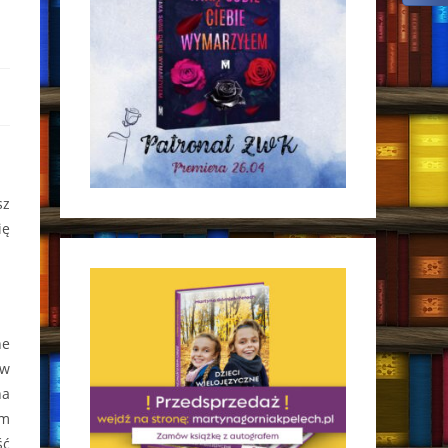
sz
ię
ne
 w
na
im
ść