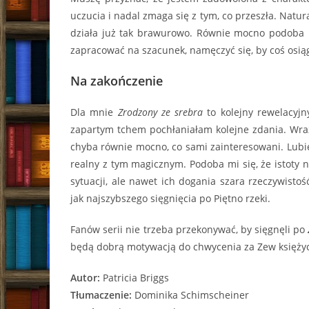
uczucia i nadal zmaga się z tym, co przeszła. Natural
działa już tak brawurowo. Równie mocno podoba mi 
zapracować na szacunek, namęczyć się, by coś osiągną
Na zakończenie
Dla mnie
Zrodzony ze srebra
to kolejny rewelacyj
zapartym tchem pochłaniałam kolejne zdania. Wra
chyba równie mocno, co sami zainteresowani. Lubię 
realny z tym magicznym. Podoba mi się, że istoty 
sytuacji, ale nawet ich dogania szara rzeczywisto
jak najszybszego sięgnięcia po Piętno rzeki.
Fanów serii nie trzeba przekonywać, by sięgnęli po
będą dobrą motywacją do chwycenia za Zew księży
Autor:
Patricia Briggs
Tłumaczenie:
Dominika Schimscheiner