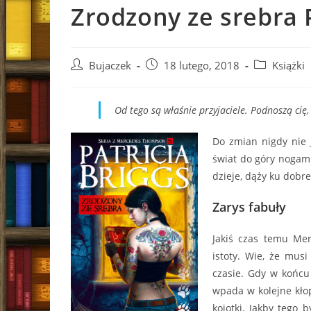
Zrodzony ze srebra P
Post
Post
Post
Bujaczek
18 lutego, 2018
Książki
author:
published:
category:
Od tego są właśnie przyjaciele. Podnoszą cię,
Do zmian nigdy nie j
świat do góry nogami
dzieje, dąży ku dobr
Zarys fabuły
Jakiś czas temu Mer
istoty. Wie, że musi
czasie. Gdy w końcu 
wpada w kolejne kłop
kojotki. Jakby tego 