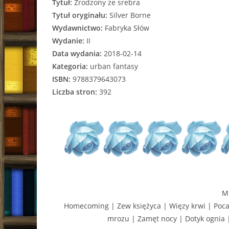
Tytuł:
Zrodzony ze srebra
Tytuł oryginału:
Silver Borne
Wydawnictwo:
Fabryka Słów
Wydanie:
II
Data wydania:
2018-02-14
Kategoria:
urban fantasy
ISBN:
9788379643073
Liczba stron:
392
M
Homecoming | Zew księżyca | Więzy krwi | Poca
mrozu | Zamęt nocy | Dotyk ognia |