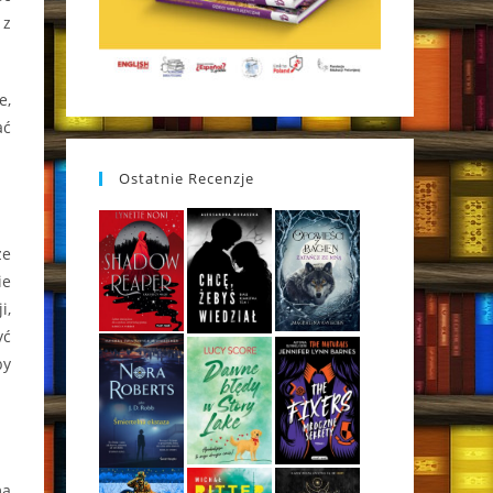
 z
e,
ać
Ostatnie Recenzje
ze
ie
i,
yć
by
ma