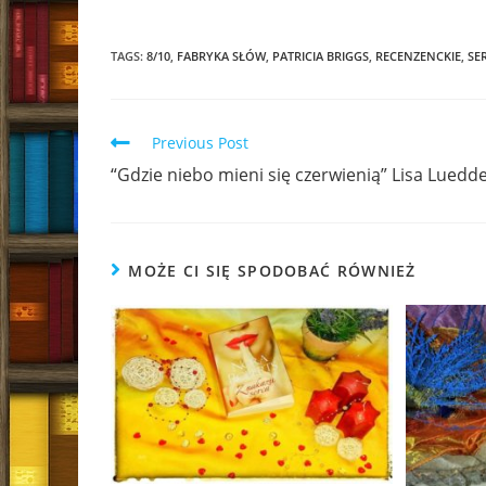
TAGS:
8/10
,
FABRYKA SŁÓW
,
PATRICIA BRIGGS
,
RECENZENCKIE
,
SE
Read
Previous Post
more
“Gdzie niebo mieni się czerwienią” Lisa Luedd
articles
MOŻE CI SIĘ SPODOBAĆ RÓWNIEŻ