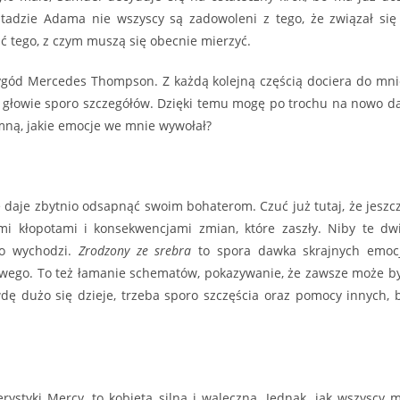
stadzie Adama nie wszyscy są zadowoleni z tego, że związał się
ść tego, z czym muszą się obecnie mierzyć.
gód Mercedes Thompson. Z każdą kolejną częścią dociera do mni
w głowie sporo szczegółów. Dzięki temu mogę po trochu na nowo d
mną, jakie emocje we mnie wywołał?
e daje zbytnio odsapnąć swoim bohaterom. Czuć już tutaj, że jeszc
 kłopotami i konsekwencjami zmian, które zaszły. Niby te dw
to wychodzi.
Zrodzony ze srebra
to spora dawka skrajnych emocj
owego. To też łamanie schematów, pokazywanie, że zawsze może b
ę dużo się dzieje, trzeba sporo szczęścia oraz pomocy innych, 
ystyki Mercy, to kobieta silna i waleczna. Jednak, jak wszyscy 