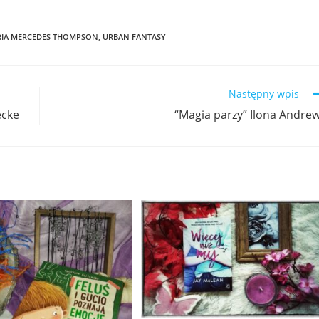
RIA MERCEDES THOMPSON
,
URBAN FANTASY
Następny wpis
ecke
“Magia parzy” Ilona Andre