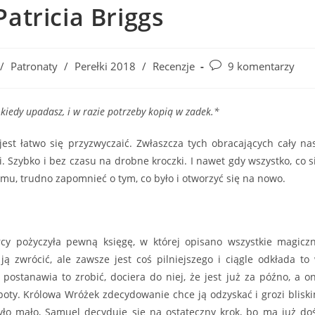
atricia Briggs
Post
/
Patronaty
/
Perełki 2018
/
Recenzje
9 komentarzy
comments:
 kiedy upadasz, i w razie potrzeby kopią w zadek.*
est łatwo się przyzwyczaić. Zwłaszcza tych obracających cały na
. Szybko i bez czasu na drobne kroczki. I nawet gdy wszystko, co s
emu, trudno zapomnieć o tym, co było i otworzyć się na nowo.
cy pożyczyła pewną księgę, w której opisano wszystkie magicz
 ją zwrócić, ale zawsze jest coś pilniejszego i ciągle odkłada to
postanawia to zrobić, dociera do niej, że jest już za późno, a o
oty. Królowa Wróżek zdecydowanie chce ją odzyskać i grozi blisk
było mało, Samuel decyduje się na ostateczny krok, bo ma już do