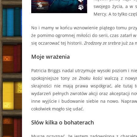
swojego życia, a w 
Mercy. A to tylko czę
No i mamy w końcu wznowienie piątego tomu przy
że pomimo ogromnej miłości do serii, czas zatarł 
się oczarować tej historii.
Zrodzony ze srebra
już za 
Moje wrażenia
Patricia Briggs nadal utrzymuje wysoki poziom i ni
spokojniejsze tony ze
Znaku kości
walczą z nowymi
skrajności nie mają prawa współgrać, ale tutaj 
wydarzeń pełnych zwrotów akcji oraz akceptacji n
inne wyjście i budowanie siebie na nowo. Naprawd
cokolwiek mogło się udać.
Słów kilka o bohaterach
Muszę przyznać, że jestem zadowolona z charakter