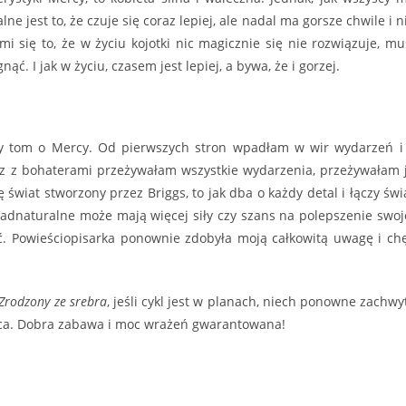
ne jest to, że czuje się coraz lepiej, ale nadal ma gorsze chwile i n
się to, że w życiu kojotki nic magicznie się nie rozwiązuje, mu
ć. I jak w życiu, czasem jest lepiej, a bywa, że i gorzej.
ny tom o Mercy. Od pierwszych stron wpadłam w wir wydarzeń i
z z bohaterami przeżywałam wszystkie wydarzenia, przeżywałam 
świat stworzony przez Briggs, to jak dba o każdy detal i łączy świ
nadnaturalne może mają więcej siły czy szans na polepszenie swoj
ść. Powieściopisarka ponownie zdobyła moją całkowitą uwagę i ch
Zrodzony ze srebra
, jeśli cykl jest w planach, niech ponowne zachwy
ca. Dobra zabawa i moc wrażeń gwarantowana!