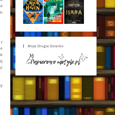
ie
si
 z
Moje Drugie Dziecko
je
at
ej
ęć
ty