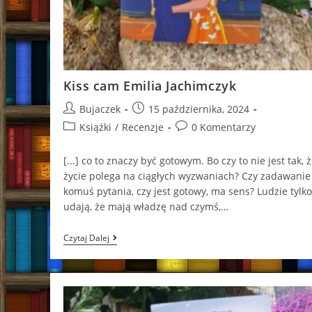
Kiss cam Emilia Jachimczyk
Post
Post
Bujaczek
15 października, 2024
author:
published:
Post
Post
Książki
/
Recenzje
0 Komentarzy
category:
comments:
[...] co to zna­czy być go­to­wym. Bo czy to nie jest tak, 
życie po­le­ga na cią­głych wy­zwa­niach? Czy za­da­wa­nie
komuś py­ta­nia, czy jest go­to­wy, ma sens? Lu­dzie tylko
udają, że mają wła­dzę nad czymś,…
Kiss
Czytaj Dalej
Cam
Emilia
Jachimczyk