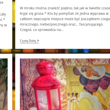
category:
comments:
ze
W mroku można znaleźć piękno, tak jak w świetle cza
kryje się groza.* Kto by pomyślał, że jedna wyprawa w
cały
całkiem zwyczajne miejsce może być początkiem czego
ać.*
mrocznego, niebezpiecznego oraz… fascynującego.
śmy w
Czegoś, co sprowadza na…
How
Czytaj Dalej
Does
It
Feel?
Jeneane
O’Riley