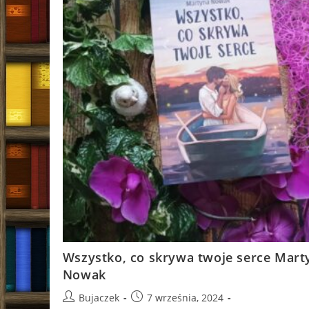
Wszystko, co skrywa twoje serce Mart
Nowak
Post
Post
Bujaczek
7 września, 2024