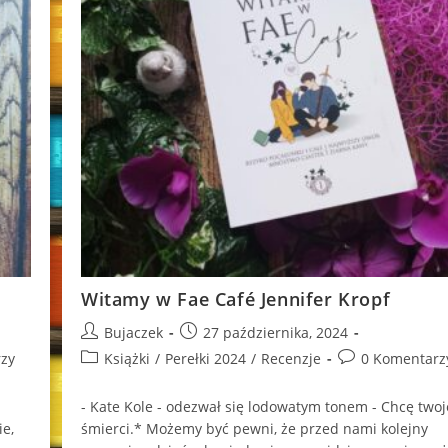
Witamy w Fae Café Jennifer Kropf
Post
Post
Bujaczek
27 października, 2024
author:
published:
Post
Post
zy
Książki
/
Perełki 2024
/
Recenzje
0 Komentarz
category:
comments:
- Kate Kole - odezwał się lodowatym tonem - Chcę twoj
e,
śmierci.* Możemy być pewni, że przed nami kolejny