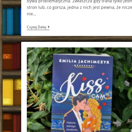
bywa problematyczna. Zwłaszcza gdy trafia tylko jed
stron lub, co gorsza, jedna z nich jest pewna, że nicz
nie…
Gra
Czytaj Dalej
O
Miłość
Katarzyna
Białkowska