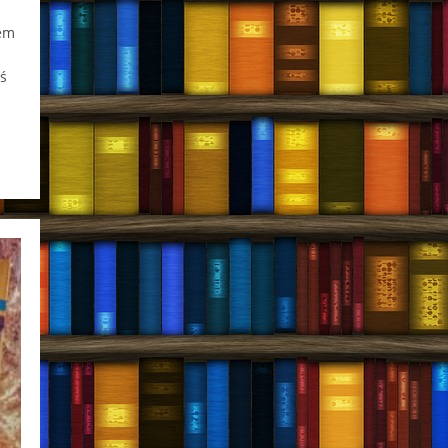
sem
ś