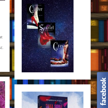
at
ść.