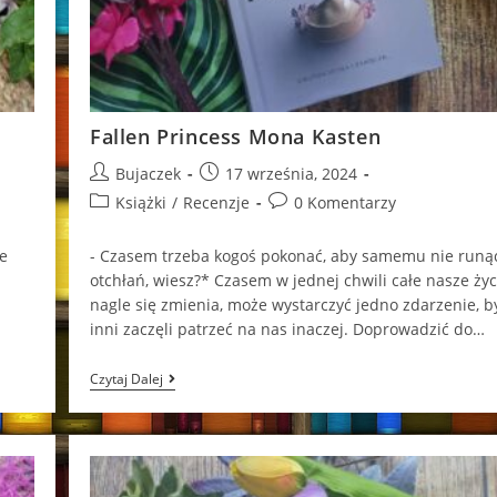
Fallen Princess Mona Kasten
Post
Post
Bujaczek
17 września, 2024
author:
published:
Post
Post
Książki
/
Recenzje
0 Komentarzy
category:
comments:
że
- Czasem trzeba kogoś pokonać, aby samemu nie runą
otchłań, wiesz?* Czasem w jednej chwili całe nasze życ
nagle się zmienia, może wystarczyć jedno zdarzenie, b
inni zaczęli patrzeć na nas inaczej. Doprowadzić do…
Fallen
Czytaj Dalej
Princess
Mona
Kasten