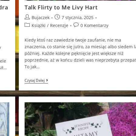
dra
Talk Flirty to Me Livy Hart
Post
Post
Bujaczek
7 stycznia, 2025
author:
published:
Post
Post
Książki
/
Recenzje
0 Komentarzy
category:
comments:
Kiedy ktoś raz zawiedzie twoje zaufanie, nie ma
znaczenia, co stanie się jutro, za miesiąc albo siedem l
y
później. Każde kolejne pęknięcie jest większe niż
poprzednie, aż w końcu dzieli was nieprzebyta przepa
iele
To jak…
sił…
Talk
Czytaj Dalej
Flirty
To
Me
Livy
Hart