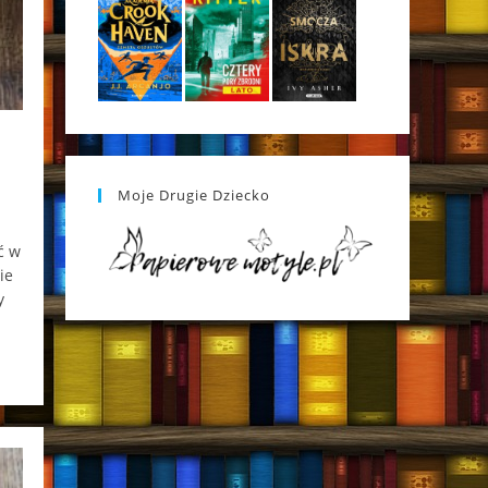
Moje Drugie Dziecko
ć w
ie
y