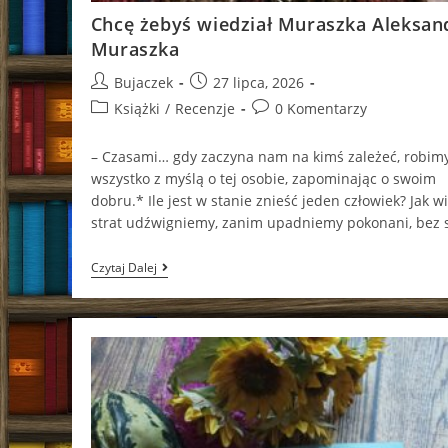
Chcę żebyś wiedział Muraszka Aleksan
Muraszka
Post
Post
Bujaczek
27 lipca, 2026
author:
published:
Post
Post
Książki
/
Recenzje
0 Komentarzy
category:
comments:
– Czasami… gdy zaczyna nam na kimś zależeć, robim
wszystko z myślą o tej osobie, zapominając o swoim
dobru.* Ile jest w stanie znieść jeden człowiek? Jak w
strat udźwigniemy, zanim upadniemy pokonani, bez 
Chcę
Czytaj Dalej
Żebyś
Wiedział
Muraszka
Aleksandra
Muraszka