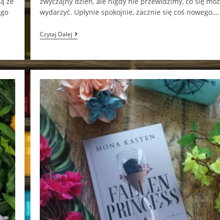
ną ze
zwyczajny dzień, ale nigdy nie przewidzimy, co się mo
ego
wydarzyć. Upłynie spokojnie, zacznie się coś nowego,…
Witamy
Czytaj Dalej
W
Fae
Café
Jennifer
Kropf