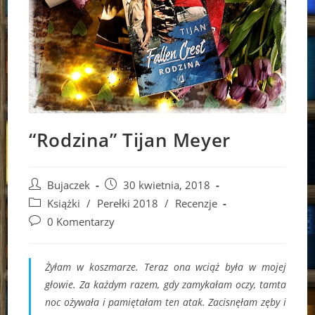
“Rodzina” Tijan Meyer
Post
Post
Bujaczek
30 kwietnia, 2018
author:
published:
Post
Książki
/
Perełki 2018
/
Recenzje
category:
Post
0 Komentarzy
comments:
Żyłam w koszmarze. Teraz ona wciąż była w mojej
głowie. Za każdym razem, gdy zamykałam oczy, tamta
noc ożywała i pamiętałam ten atak. Zacisnęłam zęby i