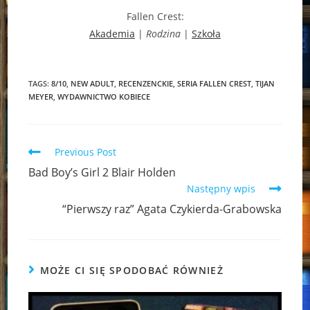
Fallen Crest:
Akademia
|
Rodzina
|
Szkoła
TAGS:
8/10
,
NEW ADULT
,
RECENZENCKIE
,
SERIA FALLEN CREST
,
TIJAN
MEYER
,
WYDAWNICTWO KOBIECE
Read
Previous Post
more
Bad Boy’s Girl 2 Blair Holden
articles
Następny wpis
“Pierwszy raz” Agata Czykierda-Grabowska
MOŻE CI SIĘ SPODOBAĆ RÓWNIEŻ