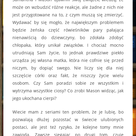
może on wzbudzić różne reakcje, ale żadne z nich nie
jest przygotowane na to, z czym muszą się zmierzyć.
Wydawać by się mogło, że największym problemem
będzie żeńska część rówieśników pary pałająca
nienawiścią do dziewczyny, bo zdołała zdobyć
chłopaka, który unikał związków. I chociaż mocno
utrudniają Sam życie, to jednak prawdziwe piekło
urządza jej własna matka, która nie cofnie się przed
niczym, by dopiąć swego. Nie liczy się dla niej
szczęście córki oraz fakt, że niszczy życie wielu
osobom. Czy Sam poradzi sobie ze wszystkim i
wytrzyma wszystkie ciosy? Co zrobi Mason widząc, jak
jego ukochana cierpi?
Wiecie mam z seriami ten problem, że je lubię, bo
pozwalają dłużej pozostać w świecie ulubionych
postaci, ale jest też ryzyko, że kolejne tomy mnie
zawiodą. Zawsze sięgając po drugi tom, czuję