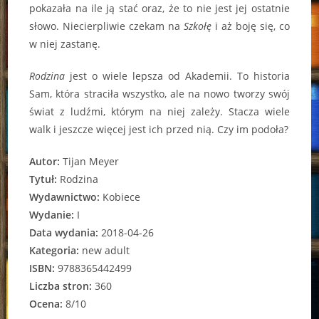
pokazała na ile ją stać oraz, że to nie jest jej ostatnie
słowo. Niecierpliwie czekam na
Szkołę
i aż boję się, co
w niej zastanę.
Rodzina
jest o wiele lepsza od Akademii. To historia
Sam, która straciła wszystko, ale na nowo tworzy swój
świat z ludźmi, którym na niej zależy. Stacza wiele
walk i jeszcze więcej jest ich przed nią. Czy im podoła?
Autor:
Tijan Meyer
Tytuł:
Rodzina
Wydawnictwo:
Kobiece
Wydanie:
I
Data wydania:
2018-04-26
Kategoria:
new adult
ISBN:
9788365442499
Liczba stron:
360
Ocena:
8/10