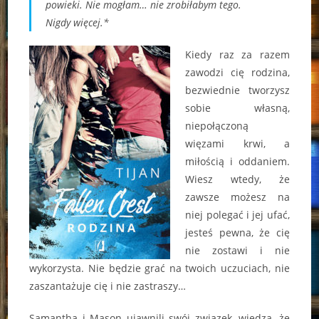
powieki. Nie mogłam… nie zrobiłabym tego.
Nigdy więcej.*
Kiedy raz za razem
zawodzi cię rodzina,
bezwiednie tworzysz
sobie własną,
niepołączoną
więzami krwi, a
miłością i oddaniem.
Wiesz wtedy, że
zawsze możesz na
niej polegać i jej ufać,
jesteś pewna, że cię
nie zostawi i nie
wykorzysta. Nie będzie grać na twoich uczuciach, nie
zaszantażuje cię i nie zastraszy…
Samantha i Mason ujawnili swój związek, wiedzą, że