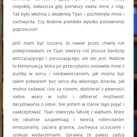
niepokój, zwłaszcza gdy pierwszy zwala mnie z nóg.
Tak było właśnie z
Akademią
Tijan – pochłonęła mnie i
zachwyciła. Czy
Rodzina
podołała wysoko postawionej
poprzeczce?
Jeśli mam być szczera, to nawet przez chwilę nie
podejrzewałam, że Tijan stworzy coś jeszcze bardziej
wstrząsającego i poruszającego, ale oto jest.
Rodzina
to kontynuacja, która po przeczytaniu zostawiła mnie z
pustką w sercu i niedowierzaniem, jak można być
takim potworem bez serca dla własnego dziecka. Jak
można zadawać cios za ciosem, obdzierać z pewności
siebie, wiary w ludzi i odbierać możliwość
decydowania o sobie. Nie jestem w stanie tego pojąć i
zaakceptować. Tijan stworzyła fabułę z wątkami, które
się idealnie uzupełniają i tworzą rollercoaster
emocjonalny, zaciera granice, zachwyca uczuciami i
szokuje wydarzeniami. Sprawia, że pałasz żądzą