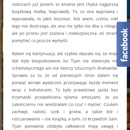
rodzicach już jestem, to Analise jest chyba najgorszą
książkową matką. Naprawdę. To, co ona wyprawia i
wyprawiała, to jakiś koszmar. Nie wiem, czemu nikt
tego nie dostrzega, ale ona nie tylko nie dba o nikogo,
ale po prostu jest szalona i niebezpieczna. Aż strach
pomyśleć co jeszcze wymyśli.
Bałam się kontynuacji, ale szybko okazało się, że moje
lęki były bezpodstawne, bo Tijan nie stworzyła nic
schematycznego ani nie tworzy sztucznych dramatów.
Sprawia za to, że od pierwszych stron dałam się
porwać wirowi wydarzeń, przeżywając każdy moment
wraz z bohaterami. To była prawdziwa jazda bez
trzymanki przepełniona tyloma emocjami, że po
zakończeniu nie wiedziałam co czuć i myśleć. Czułam
zachwyt, radość, szok i gniew, a także ból i
rozczarowanie – nie książką, a tymi, co krzywdzili Sam.
Tijan ponownie zdobyła całkowicie moją uwagę i