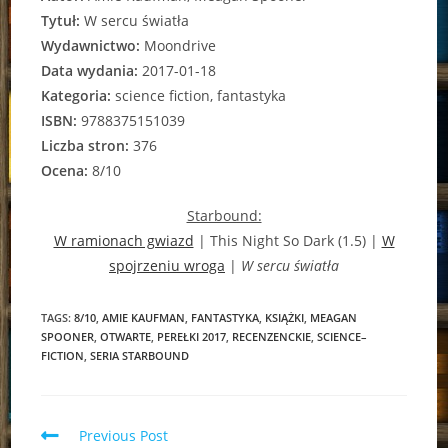
Tytuł:
W sercu światła
Wydawnictwo:
Moondrive
Data wydania:
2017-01-18
Kategoria:
science fiction, fantastyka
ISBN:
9788375151039
Liczba stron:
376
Ocena:
8/10
Starbound:
W ramionach gwiazd
| This Night So Dark (1.5) |
W
spojrzeniu wroga
|
W sercu światła
TAGS:
8/10
,
AMIE KAUFMAN
,
FANTASTYKA
,
KSIĄŻKI
,
MEAGAN
SPOONER
,
OTWARTE
,
PEREŁKI 2017
,
RECENZENCKIE
,
SCIENCE–
FICTION
,
SERIA STARBOUND
Read
Previous Post