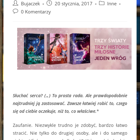
Post
Post
Post
Bujaczek
20 stycznia, 2017
Inne
author:
published:
category:
Post
0 Komentarzy
comments:
Słuchać serca? (…) To prosta rada. Ale prawdopodobnie
najtrudniej ją zastosować. Zawsze łatwiej robić to, czego
się od ciebie oczekuje, niż to, co właściwe.
*
Zaufanie. Niezwykle trudno je zdobyć, bardzo łatwo
stracić. Nie tylko do drugiej osoby, ale i do samego