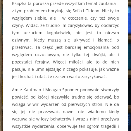
Książka ta porusza przede wszystkim temat zaufania –
z tym problemem borykają się Sofia i Gideon. Nie tylko
względem siebie, ale i w otoczenie, czy też swoje
czyny. Widać, że trudno im zaryzykować, by obdarzyć
tym uczuciem kogokolwiek, nie jest to niczym
dziwnym, kiedy muszą się ukrywać i kłamać, b
przetrwać. Ta część jest bardziej emocjonalna pod
względem uczuciowym, nie tylko tej dwójki, ale i
pozostałej ferajny. Więcej miłości, ale to do nich
pasuje, nie umniejszając niczego pokazuje, jak ważne
jest kochać i ufać, że czasem warto zaryzykować.
Amie Kaufman i Meagan Spooner ponownie stworzyły
powieść, od której niezwykle trudno się oderwać, bo
wciąga w wir wydarzeń od pierwszych stron. Nie da
się jej nie przeżywać, nawet nie wiadomo kiedy
wczuwa się w losy bohaterów i wraz z nimi przeżywa
wszystkie wydarzenia, obserwuje ten ogrom tragedii i