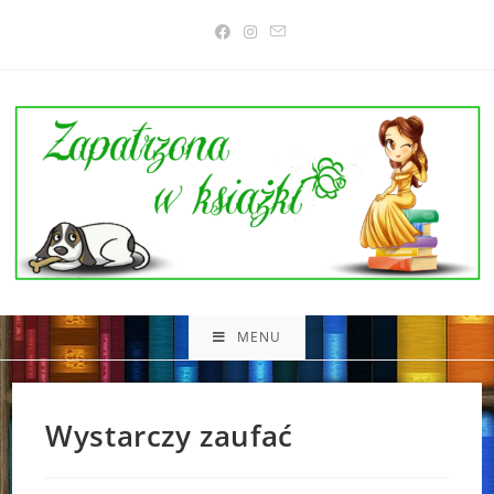
Skip
to
content
MENU
Wystarczy zaufać