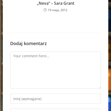
„Neva” – Sara Grant
19 maja, 2012
Dodaj komentarz
Comment
Enter
your
name