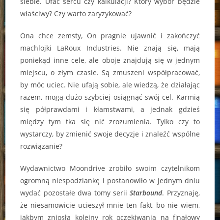
siebie. Ufać sercu czy kalkulacji? Który wybór będzie
właściwy? Czy warto zaryzykować?
Ona chce zemsty, On pragnie ujawnić i zakończyć
machlojki LaRoux Industries. Nie znają się, mają
poniekąd inne cele, ale oboje znajdują się w jednym
miejscu, o złym czasie. Są zmuszeni współpracować,
by móc uciec. Nie ufają sobie, ale wiedzą, że działając
razem, mogą dużo szybciej osiągnąć swój cel. Karmią
się półprawdami i kłamstwami, a jednak gdzieś
między tym tka się nić zrozumienia. Tylko czy to
wystarczy, by zmienić swoje decyzje i znaleźć wspólne
rozwiązanie?
Wydawnictwo Moondrive zrobiło swoim czytelnikom
ogromną niespodziankę i postanowiło w jednym dniu
wydać pozostałe dwa tomy serii
Starbound
. Przyznaję,
że niesamowicie ucieszył mnie ten fakt, bo nie wiem,
jakbym zniosła kolejny rok oczekiwania na finałowy