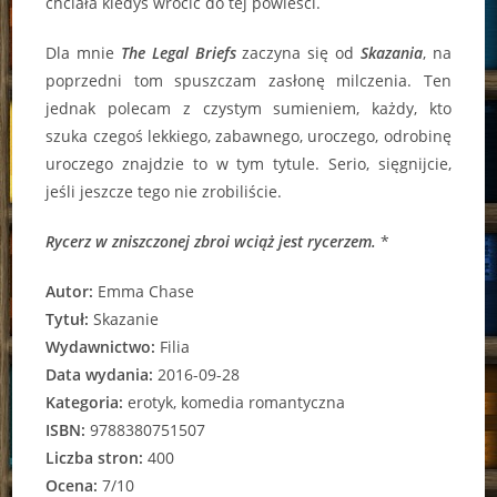
chciała kiedyś wrócić do tej powieści.
Dla mnie
The Legal Briefs
zaczyna się od
Skazania
, na
poprzedni tom spuszczam zasłonę milczenia. Ten
jednak polecam z czystym sumieniem, każdy, kto
szuka czegoś lekkiego, zabawnego, uroczego, odrobinę
uroczego znajdzie to w tym tytule. Serio, sięgnijcie,
jeśli jeszcze tego nie zrobiliście.
Rycerz w zniszczonej zbroi wciąż jest rycerzem.
*
Autor:
Emma Chase
Tytuł:
Skazanie
Wydawnictwo:
Filia
Data wydania:
2016-09-28
Kategoria:
erotyk, komedia romantyczna
ISBN:
9788380751507
Liczba stron:
400
Ocena:
7/10