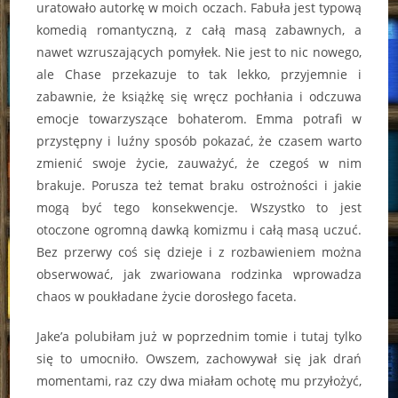
uratowało autorkę w moich oczach. Fabuła jest typową
komedią romantyczną, z całą masą zabawnych, a
nawet wzruszających pomyłek. Nie jest to nic nowego,
ale Chase przekazuje to tak lekko, przyjemnie i
zabawnie, że książkę się wręcz pochłania i odczuwa
emocje towarzyszące bohaterom. Emma potrafi w
przystępny i luźny sposób pokazać, że czasem warto
zmienić swoje życie, zauważyć, że czegoś w nim
brakuje. Porusza też temat braku ostrożności i jakie
mogą być tego konsekwencje. Wszystko to jest
otoczone ogromną dawką komizmu i całą masą uczuć.
Bez przerwy coś się dzieje i z rozbawieniem można
obserwować, jak zwariowana rodzinka wprowadza
chaos w poukładane życie dorosłego faceta.
Jake’a polubiłam już w poprzednim tomie i tutaj tylko
się to umocniło. Owszem, zachowywał się jak drań
momentami, raz czy dwa miałam ochotę mu przyłożyć,