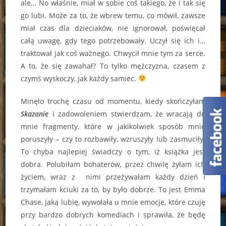
ale… No właśnie, miał w sobie coś takiego, że i tak się
go lubi. Może za to, że wbrew temu, co mówił, zawsze
miał czas dla dzieciaków, nie ignorował, poświęcał
całą uwagę, gdy tego potrzebowały. Uczył się ich i…
traktował jak coś ważnego. Chwycił mnie tym za serce.
A to, że się zawahał? To tylko mężczyzna, czasem z
czymś wyskoczy, jak każdy samiec.
Minęło trochę czasu od momentu, kiedy skończyłam
Skazanie
i zadowoleniem stwierdzam, że wracają do
mnie fragmenty, które w jakikolwiek sposób mnie
poruszyły – czy to rozbawiły, wzruszyły lub zasmuciły.
To chyba najlepiej świadczy o tym, iż książka jest
dobra. Polubiłam bohaterów, przez chwilę żyłam ich
życiem, wraz z nimi przeżywałam każdy dzień i
trzymałam kciuki za to, by było dobrze. To jest Emma
Chase, jaką lubię, wywołała u mnie emocje, które czuję
przy bardzo dobrych komediach i sprawiła, że będę