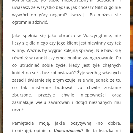
uważasz, że wszystko będzie, jak chcesz? Nikt ci go nie
wywróci do góry nogami? Uważaj… Bo możesz się
ogromnie zdziwić.
Jake spełnia się jako obrońca w Waszyngtonie, nie
liczy się dla niego czy jego klient jest niewinny czy też
winny. Ważne, by wygrać kolejną sprawę. Nie bawi się
również w randki czy emocjonalne zaangażowanie. Po
co utrudniać sobie życie, kiedy jest tyle chętnych
kobiet na seks bez zobowiązań? Żyje według własnych
zasad i świetnie się z tym czuje. Nie wie jednak, że to,
co tak misternie budował, za chwile zostanie
zburzone, przeżyje chwile niepewności oraz
zasmakuje wielu zawirowań i dotąd nieznanych mu
uczuć.
Pamiętacie moją, jakże pozytywną (no dobra,
ironizuję), opinie o
Unieważnieniu
? Ile ta książka mi