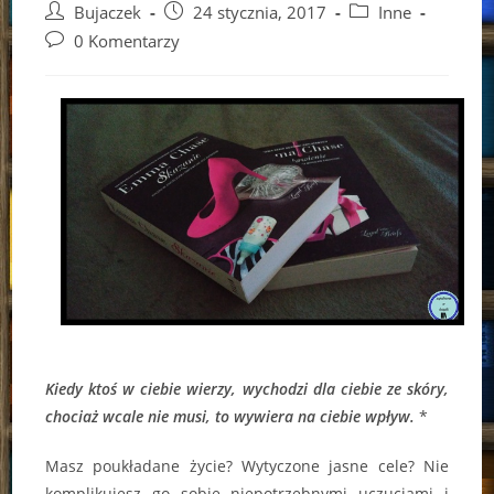
Post
Post
Post
Bujaczek
24 stycznia, 2017
Inne
author:
published:
category:
Post
0 Komentarzy
comments:
Kiedy ktoś w ciebie wierzy, wychodzi dla ciebie ze skóry,
chociaż wcale nie musi, to wywiera na ciebie wpływ.
*
Masz poukładane życie? Wytyczone jasne cele? Nie
komplikujesz go sobie niepotrzebnymi uczuciami i