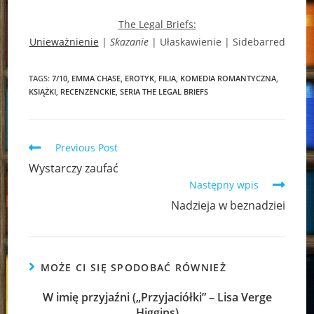
The Legal Briefs:
Unieważnienie
|
Skazanie
| Ułaskawienie | Sidebarred
TAGS:
7/10
,
EMMA CHASE
,
EROTYK
,
FILIA
,
KOMEDIA ROMANTYCZNA
,
KSIĄŻKI
,
RECENZENCKIE
,
SERIA THE LEGAL BRIEFS
Read
Previous Post
more
Wystarczy zaufać
articles
Następny wpis
Nadzieja w beznadziei
MOŻE CI SIĘ SPODOBAĆ RÓWNIEŻ
W imię przyjaźni („Przyjaciółki” – Lisa Verge
Higgins)