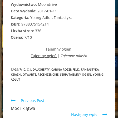
Wydawnictwo:
Moondrive
Data wydania:
2017-01-11
Kategoria:
Young Adlut, Fantastyka
ISBN:
9788375154214
Liczba stron:
336
Ocena:
7/10
Tajemny ogień:
Tajemny ogień
|
Tajemne miasto
TAGS:
7/10
,
C. J. DAUGHERTY
,
CARINA ROZENFELD
,
FANTASTYKA
,
KSIĄŻKI
,
OTWARTE
,
RECENZENCKIE
,
SERIA TAJEMNY OGIEŃ
,
YOUNG
ADLUT
Read
Previous Post
more
Moc i klątwa
articles
Następny wpis