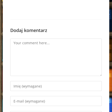
Dodaj komentarz
Comment
Enter
your
name
Enter
or
your
username
email