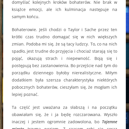
domyślać kolejnych kroków bohaterów. Nie brak w
książce emocji, ale ich kulminacja następuje na
samym końcu.
Bohaterowie. Jeśli chodzi o Taylor i Sache przez ten
krótki czas trudno domagać się w nich większych
zmian. Podoba mi się, że są tacy ludzcy. To, co na nich
spadło, jest trudne do przyjęcia i chociaż starają się to
pojąć, okazują strach i niepewność. Boją się i
postępują bez zastanowienia. Bo przejście nad tym do
porządku dziennego byłoby nierealistyczne. Miłym
dodatkiem była szersza charakterystyka niektórych
pobocznych bohaterów, cieszyłam się, że mogłam ich
lepiej poznać.
Ta część jest uważana za słabszą i na początku
obawiałam się, że i ja będę rozczarowana. Wyszło
inaczej i jestem ogromnie zadowolona, bo
Tajemne
miasto
trzyma poziom. Z czasem robi się coraz