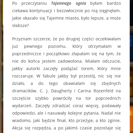
Po przeczytaniu
Tajemnego ognia
byłam bardzo
ciekawa kontynuacji i bezzwłocznie po nią sięgnęłam.
Jakie okazało się Tajemne miasto, było lepsze, a może
słabsze?
Przyznam szczerze, że po drugiej części oczekiwałam
już pewnego poziomu, który otrzymałam w
poprzedniczce i początkowo złapałam się na tym, że
nie do końca jestem zadowolona. Miałam odczucie,
jakby autorki zaczęły podążać torem, który mnie
rozczaruje. W fabule jakby był przestój, nic się nie
działo, a do tego obawiałam się zbędnych
dramacików. C. J. Daugherty i Carina Rozenfeld na
szczęście szybko powróciły na tor poprzednich
wydarzeń. Zaczęły zdradzać coraz więcej, podawały
odpowiedzi, ale i nasuwały kolejne pytania. Nadal nie
wiadomo, jaki będzie finał, kto przeżyje, a kto zginie.
Akcja się rozpędza, a po jakimś czasie pozostaje się