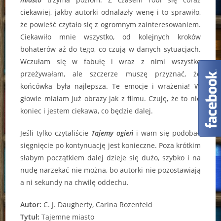
ciekawiej, jakby autorki odnalazły wenę i to sprawiło,
że powieść czytało się z ogromnym zainteresowaniem.
Ciekawiło mnie wszystko, od kolejnych kroków
bohaterów aż do tego, co czują w danych sytuacjach.
Wczułam się w fabułę i wraz z nimi wszystko
przeżywałam, ale szczerze muszę przyznać, że
końcówka była najlepsza. Te emocje i wrażenia! W
głowie miałam już obrazy jak z filmu. Czuję, że to nie
koniec i jestem ciekawa, co będzie dalej.
Jeśli tylko czytaliście
Tajemy ogień
i wam się podobał,
sięgnięcie po kontynuację jest konieczne. Poza krótkim
słabym początkiem dalej dzieje się dużo, szybko i na
nudę narzekać nie można, bo autorki nie pozostawiają
a ni sekundy na chwilę oddechu.
Autor:
C. J. Daugherty, Carina Rozenfeld
Tytuł:
Tajemne miasto