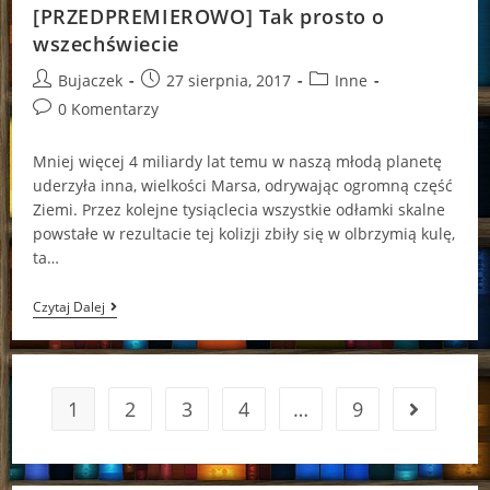
[PRZEDPREMIEROWO] Tak prosto o
wszechświecie
Post
Post
Post
Bujaczek
27 sierpnia, 2017
Inne
author:
published:
category:
Post
0 Komentarzy
comments:
Mniej więcej 4 miliardy lat temu w naszą młodą planetę
uderzyła inna, wielkości Marsa, odrywając ogromną część
Ziemi. Przez kolejne tysiąclecia wszystkie odłamki skalne
powstałe w rezultacie tej kolizji zbiły się w olbrzymią kulę,
ta…
[PRZEDPREMIEROWO]
Czytaj Dalej
Tak
Prosto
O
Wszechświecie
1
2
3
4
…
9
Go to the 