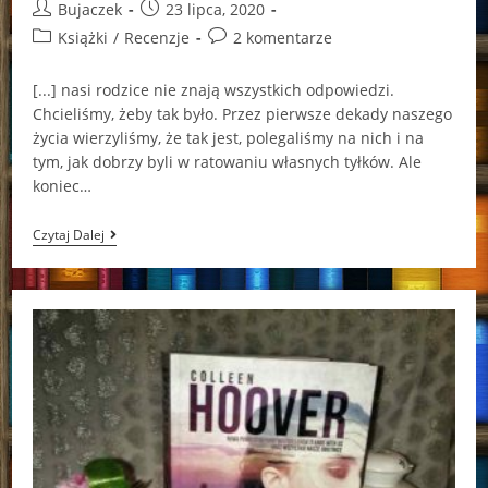
Post
Post
Bujaczek
23 lipca, 2020
author:
published:
Post
Post
Książki
/
Recenzje
2 komentarze
category:
comments:
[...] nasi rodzice nie znają wszystkich odpowiedzi.
Chcieliśmy, żeby tak było. Przez pierwsze dekady naszego
życia wierzyliśmy, że tak jest, polegaliśmy na nich i na
tym, jak dobrzy byli w ratowaniu własnych tyłków. Ale
koniec…
Troskliwa
Czytaj Dalej
Stephanie
Wrobel