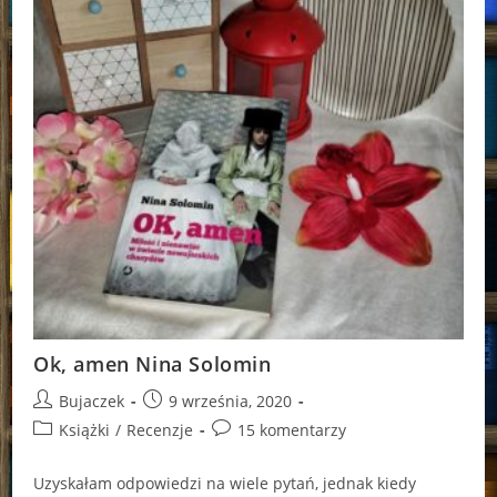
Ok, amen Nina Solomin
Post
Post
Bujaczek
9 września, 2020
author:
published:
Post
Post
Książki
/
Recenzje
15 komentarzy
category:
comments:
Uzyskałam odpowiedzi na wiele pytań, jednak kiedy