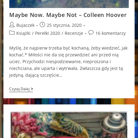
Maybe Now. Maybe Not – Colleen Hoover
Post
Post
Bujaczek
25 stycznia, 2020
author:
published:
Post
Post
Książki
/
Perełki 2020
/
Recenzje
16 komentarzy
category:
comments:
Myślę, że najpierw trzeba być kochaną, żeby wiedzieć, jak
kochać.* Miłości nie da się przewidzieć ani przed nią
uciec. Przychodzi niespodziewanie, nieproszona i
niechciana, ale uparta i wytrwała. Zwłaszcza gdy jest tą
jedyną, dającą szczęście…
Maybe
Czytaj Dalej
Now.
Maybe
Not
–
Colleen
Hoover