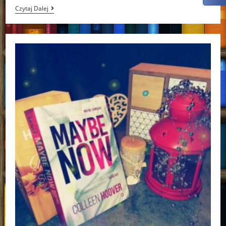
Gdyby
Czytaj Dalej
Nie
Ty
Colleen
Hoover