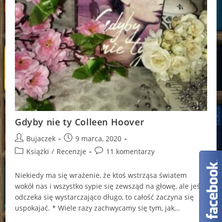
Gdyby nie ty Colleen Hoover
Post
Post
Bujaczek
9 marca, 2020
author:
published:
Post
Post
Książki
/
Recenzje
11 komentarzy
category:
comments:
Niekiedy ma się wrażenie, że ktoś wstrząsa światem
wokół nas i wszystko sypie się zewsząd na głowę, ale jeśli
odczeka się wystarczająco długo, to całość zaczyna się
uspokajać. * Wiele razy zachwycamy się tym, jak…