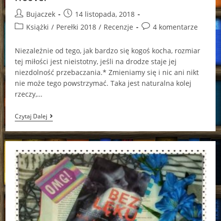
Post
Post
Bujaczek
14 listopada, 2018
author:
published:
Post
Post
Książki
/
Perełki 2018
/
Recenzje
4 komentarze
category:
comments:
Niezależnie od tego, jak bardzo się kogoś kocha, rozmiar
tej miłości jest nieistotny, jeśli na drodze staje jej
niezdolność przebaczania.* Zmieniamy się i nic ani nikt
nie może tego powstrzymać. Taka jest naturalna kolej
rzeczy,…
“Wszystkie
Czytaj Dalej
Nasze
Obietnice”
Colleen
Hoover