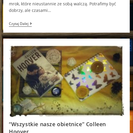
mrok, które nieustannie ze sobą walczą. Potrafimy być
dobrzy, ale czasami…
“Coraz
Czytaj Dalej
Większy
Mrok”
Colleen
Hoover
“Wszystkie nasze obietnice” Colleen
Hoover