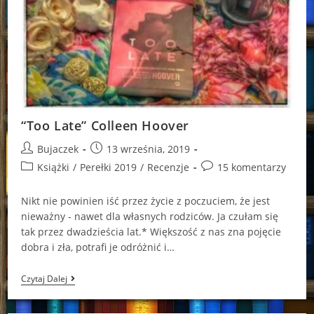
“Too Late” Colleen Hoover
Post
Post
Bujaczek
13 września, 2019
author:
published:
Post
Post
Książki
/
Perełki 2019
/
Recenzje
15 komentarzy
category:
comments:
Nikt nie powinien iść przez życie z poczuciem, że jest
nieważny - nawet dla własnych rodziców. Ja czułam się
tak przez dwadzieścia lat.* Większość z nas zna pojęcie
dobra i zła, potrafi je odróżnić i…
“Too
Czytaj Dalej
Late”
Colleen
Hoover