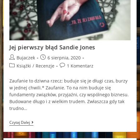
Jej pierwszy błąd Sandie Jones
Post
Post
Bujaczek
6 sierpnia, 2020
author:
published:
Post
Post
Książki
/
Recenzje
1 Komentarz
category:
comments:
Zaufanie to dziwna rzecz; buduje się je długi czas, burzy
w jednej chwili.* Zaufanie. To na nim buduje się
fundamenty związków, przyjaźni, czy wspólnego biznesu.
Budowane długo i z wielkim trudem. Zwłaszcza gdy tak
trudno…
Jej
Czytaj Dalej
Pierwszy
Błąd
Sandie