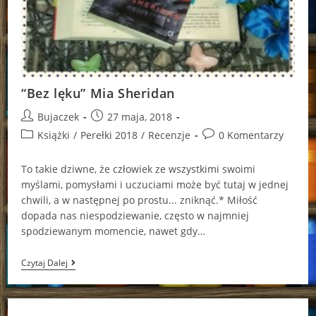
“Bez lęku” Mia Sheridan
Post
Post
Bujaczek
27 maja, 2018
author:
published:
Post
Post
Książki
/
Perełki 2018
/
Recenzje
0 Komentarzy
category:
comments:
To takie dziwne, że człowiek ze wszystkimi swoimi
myślami, pomysłami i uczuciami może być tutaj w jednej
chwili, a w następnej po prostu... zniknąć.* Miłość
dopada nas niespodziewanie, często w najmniej
spodziewanym momencie, nawet gdy…
“Bez
Czytaj Dalej
Lęku”
Mia
Sheridan