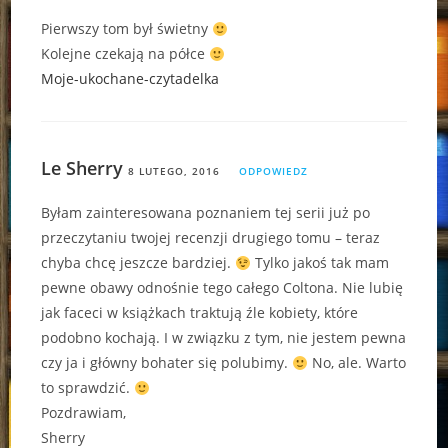
Pierwszy tom był świetny
Kolejne czekają na półce
Moje-ukochane-czytadelka
Le Sherry
8 LUTEGO, 2016
ODPOWIEDZ
Byłam zainteresowana poznaniem tej serii już po
przeczytaniu twojej recenzji drugiego tomu – teraz
chyba chcę jeszcze bardziej.
Tylko jakoś tak mam
pewne obawy odnośnie tego całego Coltona. Nie lubię
jak faceci w książkach traktują źle kobiety, które
podobno kochają. I w związku z tym, nie jestem pewna
czy ja i główny bohater się polubimy.
No, ale. Warto
to sprawdzić.
Pozdrawiam,
Sherry