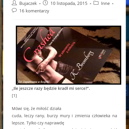
Post
Post
Post
Bujaczek
10 listopada, 2015
Inne
author:
published:
category:
Post
16 komentarzy
comments:
„Ile jeszcze razy będzie kradł mi serce?”.
[1]
Mówi się, że miłość działa
cuda, leczy rany, burzy mury i zmienia człowieka na
lepsze. Tylko czy naprawdę