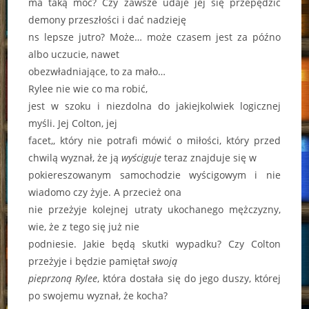
ma taką moc? Czy zawsze udaje jej się przepędzić
demony przeszłości i dać nadzieję
ns lepsze jutro? Może… może czasem jest za późno
albo uczucie, nawet
obezwładniające, to za mało…
Rylee nie wie co ma robić,
jest w szoku i niezdolna do jakiejkolwiek logicznej
myśli. Jej Colton, jej
facet,, który nie potrafi mówić o miłości, który przed
chwilą wyznał, że ją
wyściguje
teraz znajduje się w
pokiereszowanym samochodzie wyścigowym i nie
wiadomo czy żyje. A przecież ona
nie przeżyje kolejnej utraty ukochanego mężczyzny,
wie, że z tego się już nie
podniesie. Jakie będą skutki wypadku? Czy Colton
przeżyje i będzie pamiętał
swoją
pieprzoną Rylee
, która dostała się do jego duszy, której
po swojemu wyznał, że kocha?