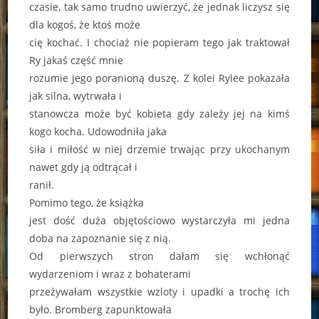
czasie, tak samo trudno uwierzyć, że jednak liczysz się
dla kogoś, że ktoś może
cię kochać. I chociaż nie popieram tego jak traktował
Ry jakaś część mnie
rozumie jego poranioną duszę. Z kolei Rylee pokazała
jak silna, wytrwała i
stanowcza może być kobieta gdy zależy jej na kimś
kogo kocha. Udowodniła jaka
siła i miłość w niej drzemie trwając przy ukochanym
nawet gdy ją odtrącał i
ranił.
Pomimo tego, że książka
jest dość duża objętościowo wystarczyła mi jedna
doba na zapoznanie się z nią.
Od pierwszych stron dałam się wchłonąć
wydarzeniom i wraz z bohaterami
przeżywałam wszystkie wzloty i upadki a trochę ich
było. Bromberg zapunktowała