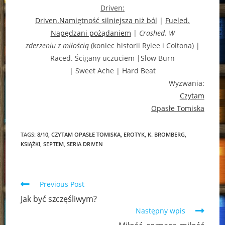
Driven:
Driven.Namiętność silniejsza niż ból
|
Fueled.
Napędzani pożądaniem
|
Crashed. W
zderzeniu z miłością
(koniec historii Rylee i Coltona) |
Raced. Ścigany uczuciem |Slow Burn
| Sweet Ache | Hard Beat
Wyzwania:
Czytam
Opasłe Tomiska
TAGS:
8/10
,
CZYTAM OPASŁE TOMISKA
,
EROTYK
,
K. BROMBERG
,
KSIĄŻKI
,
SEPTEM
,
SERIA DRIVEN
Read
Previous Post
more
Jak być szczęśliwym?
articles
Następny wpis