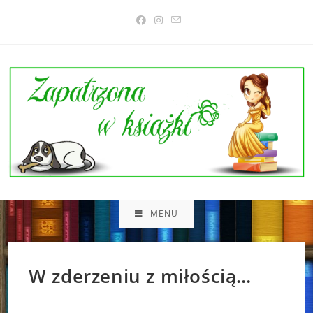
Skip
to
content
MENU
W zderzeniu z miłością…