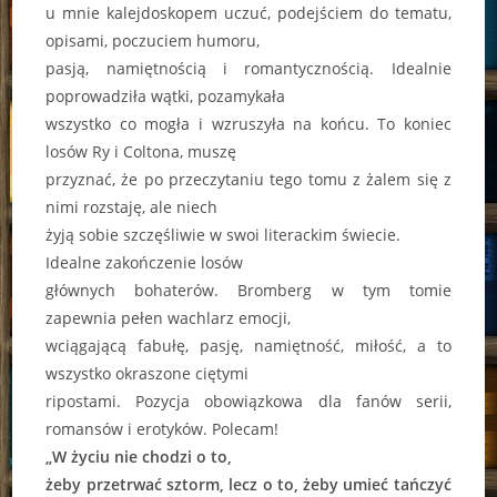
u mnie kalejdoskopem uczuć, podejściem do tematu,
opisami, poczuciem humoru,
pasją, namiętnością i romantycznością. Idealnie
poprowadziła wątki, pozamykała
wszystko co mogła i wzruszyła na końcu. To koniec
losów Ry i Coltona, muszę
przyznać, że po przeczytaniu tego tomu z żalem się z
nimi rozstaję, ale niech
żyją sobie szczęśliwie w swoi literackim świecie.
Idealne zakończenie losów
głównych bohaterów. Bromberg w tym tomie
zapewnia pełen wachlarz emocji,
wciągającą fabułę, pasję, namiętność, miłość, a to
wszystko okraszone ciętymi
ripostami. Pozycja obowiązkowa dla fanów serii,
romansów i erotyków. Polecam!
„W życiu nie chodzi o to,
żeby przetrwać sztorm, lecz o to, żeby umieć tańczyć