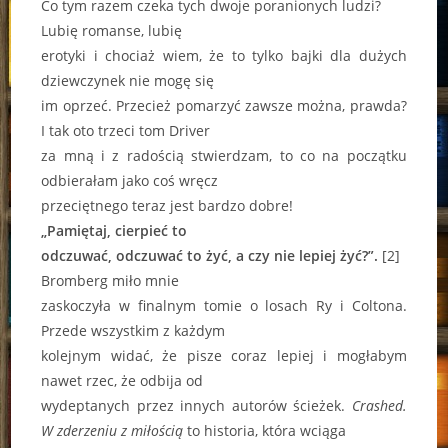
Co tym razem czeka tych dwoje poranionych ludzi?
Lubię romanse, lubię
erotyki i chociaż wiem, że to tylko bajki dla dużych
dziewczynek nie mogę się
im oprzeć. Przecież pomarzyć zawsze można, prawda?
I tak oto trzeci tom Driver
za mną i z radością stwierdzam, to co na początku
odbierałam jako coś wręcz
przeciętnego teraz jest bardzo dobre!
„Pamiętaj, cierpieć to
odczuwać, odczuwać to żyć, a czy nie lepiej żyć?”.
[2]
Bromberg miło mnie
zaskoczyła w finalnym tomie o losach Ry i Coltona.
Przede wszystkim z każdym
kolejnym widać, że pisze coraz lepiej i mogłabym
nawet rzec, że odbija od
wydeptanych przez innych autorów ścieżek.
Crashed.
W zderzeniu z miłością
to historia, która wciąga