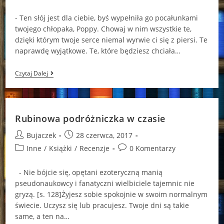
comments:
- Ten słój jest dla ciebie, byś wypełniła go pocałunkami
twojego chłopaka, Poppy. Chowaj w nim wszystkie te,
dzięki którym twoje serce niemal wyrwie ci się z piersi. Te
naprawdę wyjątkowe. Te, które będziesz chciała…
O
Czytaj Dalej
Chwilach
Zatrzymanych
W
Czasie
Rubinowa podróżniczka w czasie
Post
Post
Bujaczek
28 czerwca, 2017
author:
published:
Post
Post
Inne
/
Książki
/
Recenzje
0 Komentarzy
category:
comments:
- Nie bójcie się, opętani ezoteryczną manią
pseudonaukowcy i fanatyczni wielbiciele tajemnic nie
gryzą. [s. 128]Żyjesz sobie spokojnie w swoim normalnym
świecie. Uczysz się lub pracujesz. Twoje dni są takie
same, a ten na…