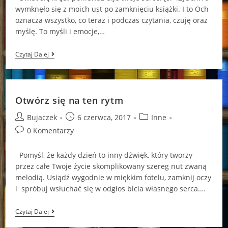
wymknęło się z moich ust po zamknięciu książki. I to Och
oznacza wszystko, co teraz i podczas czytania, czuję oraz
myślę. To myśli i emocje,…
Cii…
Czytaj Dalej
Ciii…
Otwórz się na ten rytm
Post
Post
Post
Bujaczek
6 czerwca, 2017
Inne
author:
published:
category:
Post
0 Komentarzy
comments:
Pomyśl, że każdy dzień to inny dźwięk, który tworzy
przez całe Twoje życie skomplikowany szereg nut zwaną
melodią. Usiądź wygodnie w miękkim fotelu, zamknij oczy
i spróbuj wsłuchać się w odgłos bicia własnego serca.…
Otwórz
Czytaj Dalej
Się
Na