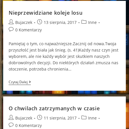
Nieprzewidziane koleje losu
Post
Post
Post
Bujaczek
13 sierpnia, 2017
Inne
author:
published:
category:
Post
0 Komentarzy
comments:
Pamiętaj o tym, co najważniejsze.Zacznij od nowa.Twoja
przyszłość jest biała jak śnieg. (s. 41)Każdy nasz czyn jest
wyborem, ale nie każdy wybór jest skutkiem naszych
dobrowolnych decyzji. Do niektórych działań zmusza nas
otoczenie, potrzeba chronienia…
Nieprzewidziane
Czytaj Dalej
Koleje
Losu
O chwilach zatrzymanych w czasie
Post
Post
Post
Bujaczek
11 sierpnia, 2017
Inne
author:
published:
category:
Post
0 Komentarzy