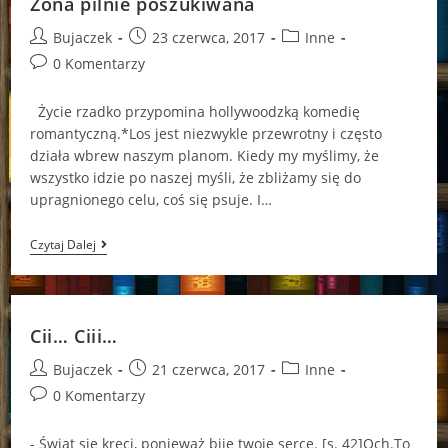
Żona pilnie poszukiwana
Post
Post
Post
Bujaczek
23 czerwca, 2017
Inne
author:
published:
category:
Post
0 Komentarzy
comments:
Życie rzadko przypomina hollywoodzką komedię
romantyczną.*Los jest niezwykle przewrotny i często
działa wbrew naszym planom. Kiedy my myślimy, że
wszystko idzie po naszej myśli, że zbliżamy się do
upragnionego celu, coś się psuje. I…
Żona
Czytaj Dalej
Pilnie
Poszukiwana
Cii… Ciii…
Post
Post
Post
Bujaczek
21 czerwca, 2017
Inne
author:
published:
category:
Post
0 Komentarzy
comments:
- Świat się kręci, ponieważ bije twoje serce. [s. 42]Och.To