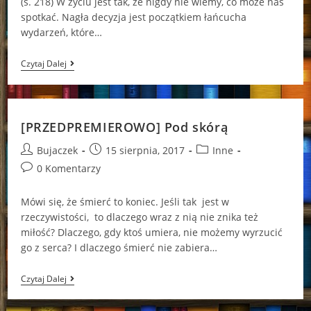
(s. 218) W życiu jest tak, że nigdy nie wiemy, co może nas
spotkać. Nagła decyzja jest początkiem łańcucha
wydarzeń, które…
[PRZEDPREMIEROWO]
Czytaj Dalej
Najlepszy
Powód,
By
Żyć
[PRZEDPREMIEROWO] Pod skórą
Post
Post
Post
Bujaczek
15 sierpnia, 2017
Inne
author:
published:
category:
Post
0 Komentarzy
comments:
Mówi się, że śmierć to koniec. Jeśli tak jest w
rzeczywistości, to dlaczego wraz z nią nie znika też
miłość? Dlaczego, gdy ktoś umiera, nie możemy wyrzucić
go z serca? I dlaczego śmierć nie zabiera…
[PRZEDPREMIEROWO]
Czytaj Dalej
Pod
Skórą