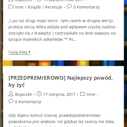
author:
published:
Post
Post
Inne
/
Książki
/
Recenzje
0 Komentarzy
category:
comments:
„I po raz drugi moje serce - tym razem w drugiej wersji,
proteza serca, która odżyła pod wpływem czystej nadziei -
stoczyło się z krawędzi i roztrzaskało na dnie wąwozu na
tysiące maleńkich odłamków.”* Po…
Zakochanymi
Czytaj Dalej
Kobietami
Łatwiej
Manipulować?
[PRZEDPREMIEROWO] Najlepszy powód,
by żyć
Post
Post
Post
Bujaczek
17 sierpnia, 2017
Inne
author:
published:
category:
Post
0 Komentarzy
comments:
Gdy dajesz komuś szansę, prawdopodobieństwo
powodzenia jest większe, niż gdybyś tej szansy nie dała.