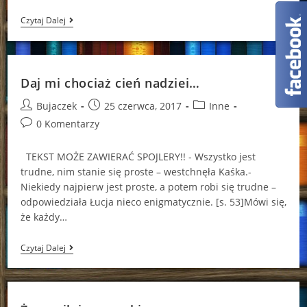
Rubinowa
Czytaj Dalej
Podróżniczka
W
Czasie
Daj mi chociaż cień nadziei…
Post
Post
Post
Bujaczek
25 czerwca, 2017
Inne
author:
published:
category:
Post
0 Komentarzy
comments:
TEKST MOŻE ZAWIERAĆ SPOJLERY!! - Wszystko jest
trudne, nim stanie się proste – westchnęła Kaśka.-
Niekiedy najpierw jest proste, a potem robi się trudne –
odpowiedziała Łucja nieco enigmatycznie. [s. 53]Mówi się,
że każdy…
Daj
Czytaj Dalej
Mi
Chociaż
Cień
Nadziei…