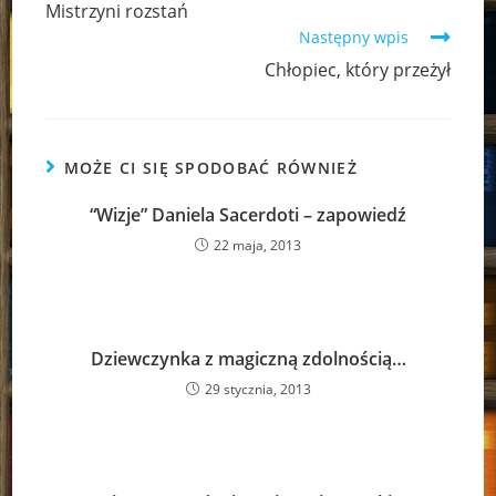
Mistrzyni rozstań
articles
Następny wpis
Chłopiec, który przeżył
MOŻE CI SIĘ SPODOBAĆ RÓWNIEŻ
“Wizje” Daniela Sacerdoti – zapowiedź
22 maja, 2013
Dziewczynka z magiczną zdolnością…
29 stycznia, 2013