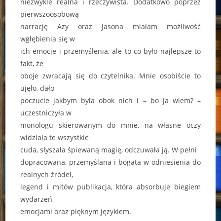
niezwykle realna i rzeczywista. Dodatkowo poprzez
pierwszoosobową
narrację Azy oraz Jasona miałam możliwość
wgłębienia się w
ich emocje i przemyślenia, ale to co było najlepsze to
fakt, że
oboje zwracają się do czytelnika. Mnie osobiście to
ujęło, dało
poczucie jakbym była obok nich i – bo ja wiem? –
uczestniczyła w
monologu skierowanym do mnie, na własne oczy
widziała te wszystkie
cuda, słyszała śpiewaną magię, odczuwała ją. W pełni
dopracowana, przemyślana i bogata w odniesienia do
realnych źródeł,
legend i mitów publikacja, która absorbuje biegiem
wydarzeń,
emocjami oraz pięknym językiem.