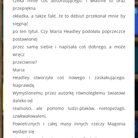
czeka mnie coś absorbującego. I właśnie to oraz
przepiękna
okładka, a także fakt, że to debiut przekonał mnie by
sięgnąć
po ten tytuł. Czy Maria Headley podołała poprzeczce
postawionej
przez samą siebie i napisała coś dobrego, a może
wręcz
przeciwnie?
Maria
Headley stworzyła coś nowego i zaskakującego.
Naprawdę.
Wymyślonemu przez autorkę równoległemu światowi
daleko od
realności, ale pomimo ludzi-ptaków, nietopeżagli,
szwkwałowaleni,
Powietrznych i całej masy innych rzeczy Magonia
wydaje się