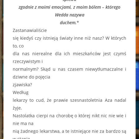
zgodnie z moimi emocjami, z moim bólem – którego
Wedda nazywa
duchem.
*
Zastanawialiście
się kiedyś czy istnieją światy inne niż nasz? W których
to, co
dla nas nierealne dla ich mieszkańców jest czymś
rzeczywistym i
normalnym? Skąd u nas czasem niewytłumaczalne i
dziwne do pojęcia
zjawiska?
Według
lekarzy to cud, że prawie szesnastoletnia Aza nadal
żyje.
Nastolatka cierpi na chorobę o której nikt nic nie wie i
nie ma na
nią żadnego lekarstwa, a te istniejące nie za bardzo są
w stanie