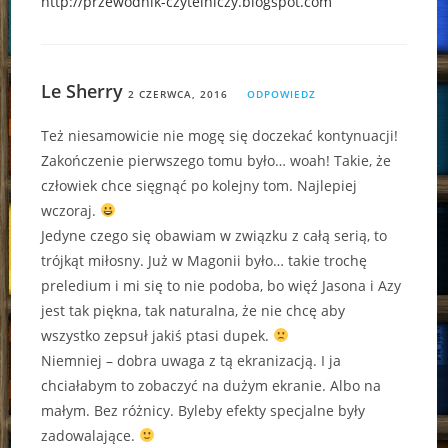
http://przewodnik-czytelniczy.blogspot.com
Le Sherry
2 CZERWCA, 2016
ODPOWIEDZ
Też niesamowicie nie mogę się doczekać kontynuacji!
Zakończenie pierwszego tomu było… woah! Takie, że
człowiek chce sięgnąć po kolejny tom. Najlepiej
wczoraj.
Jedyne czego się obawiam w związku z całą serią, to
trójkąt miłosny. Już w Magonii było… takie trochę
preledium i mi się to nie podoba, bo więź Jasona i Azy
jest tak piękna, tak naturalna, że nie chcę aby
wszystko zepsuł jakiś ptasi dupek.
Niemniej – dobra uwaga z tą ekranizacją. I ja
chciałabym to zobaczyć na dużym ekranie. Albo na
małym. Bez różnicy. Byleby efekty specjalne były
zadowalające.