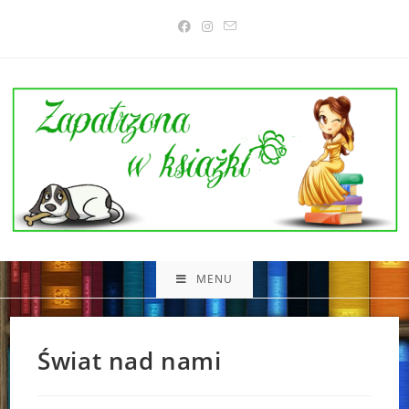
Skip
to
content
MENU
Świat nad nami