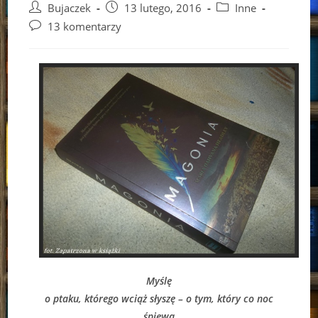
Post
Post
Post
Bujaczek
13 lutego, 2016
Inne
author:
published:
category:
Post
13 komentarzy
comments:
Myślę
o ptaku, którego wciąż słyszę – o tym, który co noc
śpiewa