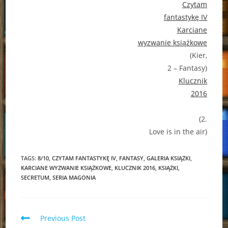
Czytam
fantastykę IV
Karciane
wyzwanie książkowe
(Kier,
2 – Fantasy)
Klucznik
2016
(2.
Love is in the air)
TAGS:
8/10
,
CZYTAM FANTASTYKĘ IV
,
FANTASY
,
GALERIA KSIĄŻKI
,
KARCIANE WYZWANIE KSIĄŻKOWE
,
KLUCZNIK 2016
,
KSIĄŻKI
,
SECRETUM
,
SERIA MAGONIA
Read
Previous Post
more