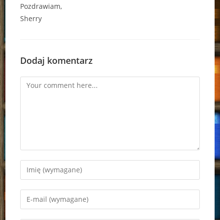
Pozdrawiam,
Sherry
Dodaj komentarz
Comment
Enter
your
name
Enter
or
your
username
email