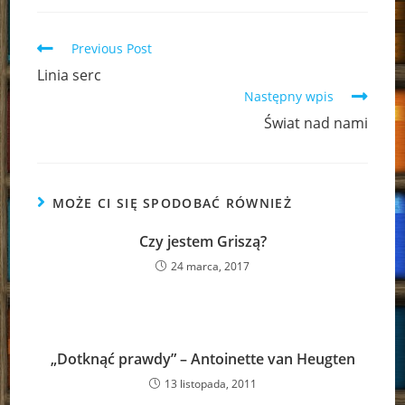
Read
Previous Post
more
Linia serc
articles
Następny wpis
Świat nad nami
MOŻE CI SIĘ SPODOBAĆ RÓWNIEŻ
Czy jestem Griszą?
24 marca, 2017
„Dotknąć prawdy” – Antoinette van Heugten
13 listopada, 2011