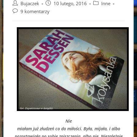
Post
Post
Post
Bujaczek
10 lutego, 2016
Inne
author:
published:
category:
Post
9 komentarzy
comments:
Nie
miałam już złudzeń co do miłości. Była, mijała, i albo
pozostawiała po sobie zniszczenia, albo nie. Niezależnie