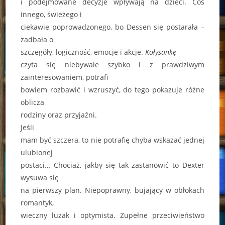
i podejmowane decyzje wpływają na dzieci. Coś
innego, świeżego i
ciekawie poprowadzonego, bo Dessen się postarała –
zadbała o
szczegóły, logiczność, emocje i akcje.
Kołysankę
czyta się niebywale szybko i z prawdziwym
zainteresowaniem, potrafi
bowiem rozbawić i wzruszyć, do tego pokazuje różne
oblicza
rodziny oraz przyjaźni.
Jeśli
mam być szczera, to nie potrafię chyba wskazać jednej
ulubionej
postaci… Chociaż, jakby się tak zastanowić to Dexter
wysuwa się
na pierwszy plan. Niepoprawny, bujający w obłokach
romantyk,
wieczny luzak i optymista. Zupełne przeciwieństwo