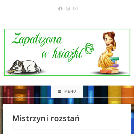
Skip
to
content
MENU
Mistrzyni rozstań