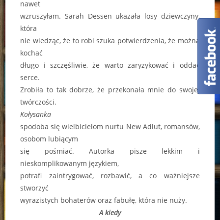
nawet
wzruszyłam. Sarah Dessen ukazała losy dziewczyny,
która
nie wiedząc, że to robi szuka potwierdzenia, że można
kochać
długo i szczęśliwie, że warto zaryzykować i oddać
serce.
Zrobiła to tak dobrze, że przekonała mnie do swojej
twórczości.
Kołysanka
spodoba się wielbicielom nurtu New Adlut, romansów,
osobom lubiącym
się pośmiać. Autorka pisze lekkim i
nieskomplikowanym językiem,
potrafi zaintrygować, rozbawić, a co ważniejsze
stworzyć
wyrazistych bohaterów oraz fabułę, która nie nuży.
A kiedy