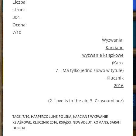
Liczba
stron:
304
Ocena:
7/10
Wyzwania:
Karciane
wyzwanie książkowe
(Karo,
7 – Ma tylko jedno słowo w tytule)
Klucznik
2016
(2. Love is in the air, 3. Czasoumilacz)
TAGS:
7/10
,
HARPERCOLLINS POLSKA
,
KARCIANE WYZWANIE
KSIĄŻKOWE
,
KLUCZNIK 2016
,
KSIĄŻKI
,
NEW ADLUT
,
ROMANS
,
SARAH
DESSEN