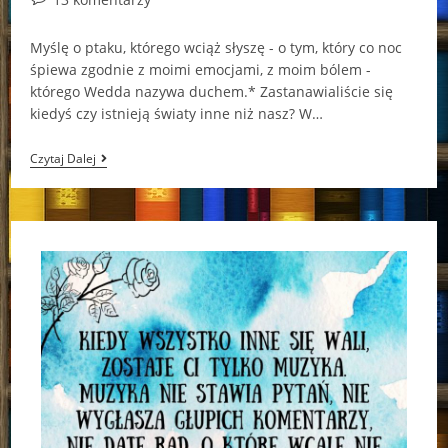
comments:
Myślę o ptaku, którego wciąż słyszę - o tym, który co noc
śpiewa zgodnie z moimi emocjami, z moim bólem -
którego Wedda nazywa duchem.* Zastanawialiście się
kiedyś czy istnieją światy inne niż nasz? W…
Świat
Czytaj Dalej
Nad
Nami