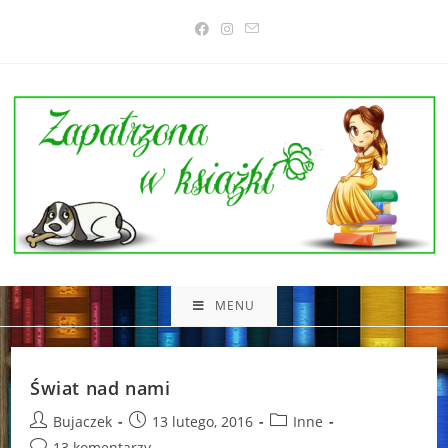
Skip
to
content
MENU
Świat nad nami
Post
Post
Post
Bujaczek
13 lutego, 2016
Inne
author:
published:
category:
Post
13 komentarzy