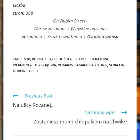
Liczba
stron:
388
On Dublin Street:
Wbrew zasadom | Wszystkie odcienie
pożądania | Sztuka uwodzenia |
Ostatnia szansa
TAGS:
7/10
,
BURDA KSIĄŻKI
,
DUŻEKA
,
EROTYK
,
LITERATURA
IRLANDZKA
,
OBYCZAJOWA
,
ROMANS
,
SAMANTHA YOUNG
,
SERIA ON
DUBLIN STREET
Read
Previous Post
more
Na ulicy Różanej…
articles
Następny wpis
Zostaniesz moim chłopakiem na chwilę?