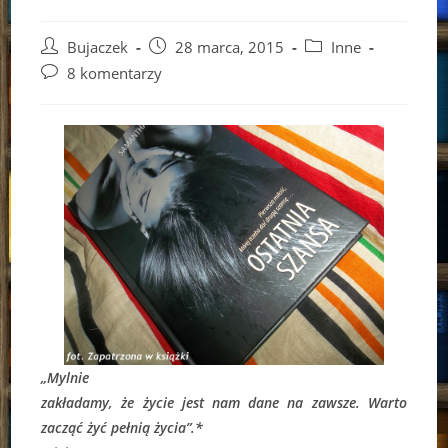
Post
Post
Post
Bujaczek
28 marca, 2015
Inne
author:
published:
category:
Post
8 komentarzy
comments:
„Mylnie
zakładamy, że życie jest nam dane na zawsze. Warto
zacząć żyć pełnią życia”.*