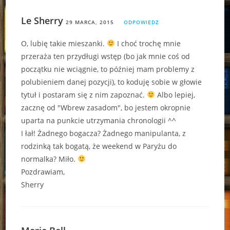
Le Sherry
29 MARCA, 2015
ODPOWIEDZ
O, lubię takie mieszanki.
I choć trochę mnie
przeraża ten przydługi wstęp (bo jak mnie coś od
początku nie wciągnie, to później mam problemy z
polubieniem danej pozycji), to koduję sobie w głowie
tytuł i postaram się z nim zapoznać.
Albo lepiej,
zacznę od "Wbrew zasadom", bo jestem okropnie
uparta na punkcie utrzymania chronologii ^^
I łał! Żadnego bogacza? Żadnego manipulanta, z
rodzinką tak bogatą, że weekend w Paryżu do
normalka? Miło.
Pozdrawiam,
Sherry