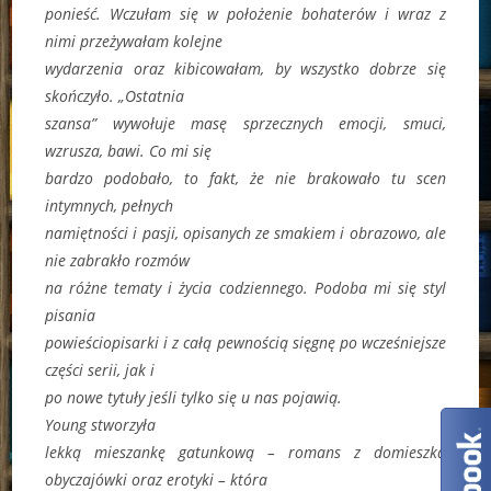
ponieść. Wczułam się w położenie bohaterów i wraz z
nimi przeżywałam kolejne
wydarzenia oraz kibicowałam, by wszystko dobrze się
skończyło. „Ostatnia
szansa” wywołuje masę sprzecznych emocji, smuci,
wzrusza, bawi. Co mi się
bardzo podobało, to fakt, że nie brakowało tu scen
intymnych, pełnych
namiętności i pasji, opisanych ze smakiem i obrazowo, ale
nie zabrakło rozmów
na różne tematy i życia codziennego. Podoba mi się styl
pisania
powieściopisarki i z całą pewnością sięgnę po wcześniejsze
części serii, jak i
po nowe tytuły jeśli tylko się u nas pojawią.
Young stworzyła
lekką mieszankę gatunkową – romans z domieszką
obyczajówki oraz erotyki – która