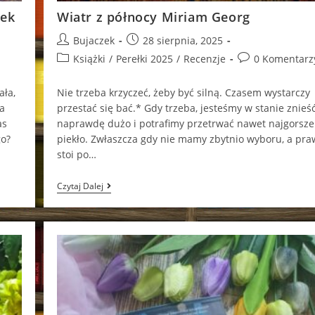
rek
Wiatr z północy Miriam Georg
Post
Post
Bujaczek
28 sierpnia, 2025
author:
published:
Post
Post
Książki
/
Perełki 2025
/
Recenzje
0 Komentarz
category:
comments:
ała,
Nie trzeba krzyczeć, żeby być silną. Czasem wystarczy
a
przestać się bać.* Gdy trzeba, jesteśmy w stanie znieś
as
naprawdę dużo i potrafimy przetrwać nawet najgorsze
go?
piekło. Zwłaszcza gdy nie mamy zbytnio wyboru, a pra
stoi po…
Wiatr
Czytaj Dalej
Z
Północy
Miriam
Georg