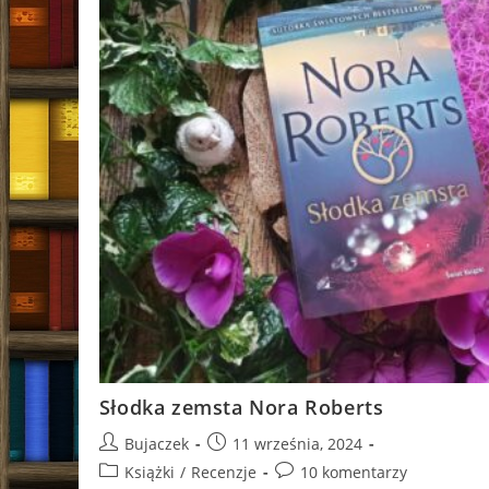
Słodka zemsta Nora Roberts
Post
Post
Bujaczek
11 września, 2024
author:
published:
Post
Post
Książki
/
Recenzje
10 komentarzy