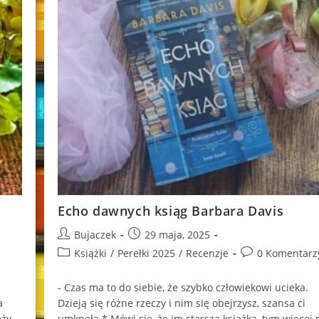
Echo dawnych ksiąg Barbara Davis
Post
Post
Bujaczek
29 maja, 2025
author:
published:
Post
Post
Książki
/
Perełki 2025
/
Recenzje
0 Komentarz
category:
comments:
- Czas ma to do siebie, że szybko człowiekowi ucieka.
a
Dzieją się różne rzeczy i nim się obejrzysz, szansa ci
ży,
umknęła.* Mówi się, że im starsza książka, tym więcej