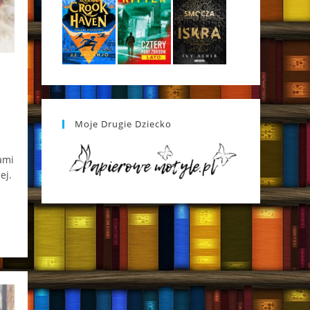
Moje Drugie Dziecko
ami
ej.