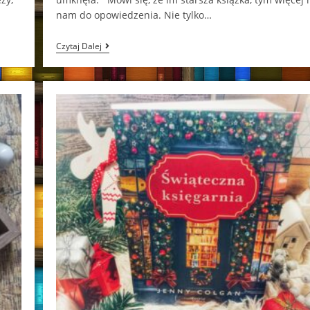
nam do opowiedzenia. Nie tylko…
Echo
Czytaj Dalej
Dawnych
Ksiąg
Barbara
Davis