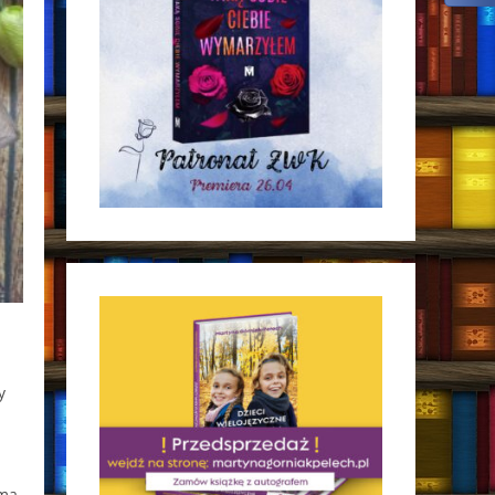
y
 ma