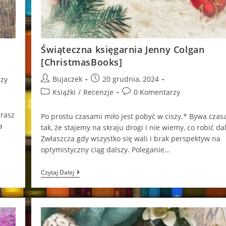
Świąteczna księgarnia Jenny Colgan
[ChristmasBooks]
Post
Post
Bujaczek
20 grudnia, 2024
zy
author:
published:
Post
Post
Książki
/
Recenzje
0 Komentarzy
category:
comments:
erasz
Po prostu czasami miło jest pobyć w ciszy.* Bywa czas
a
tak, że stajemy na skraju drogi i nie wiemy, co robić dal
Zwłaszcza gdy wszystko się wali i brak perspektyw na
optymistyczny ciąg dalszy. Poleganie…
Świąteczna
Czytaj Dalej
Księgarnia
Jenny
Colgan
[ChristmasBooks]