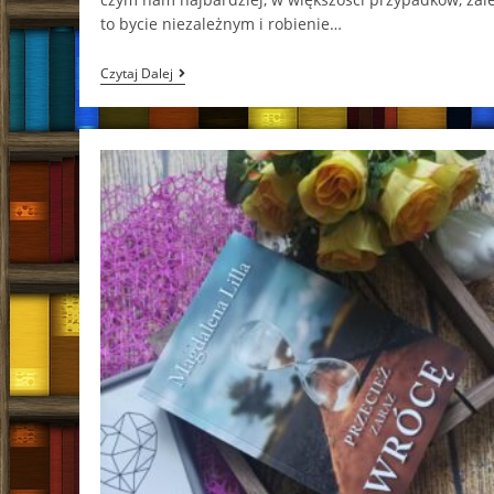
to bycie niezależnym i robienie…
Rozdzieleni.
Czytaj Dalej
Tom
1
Iwona
Feldmann