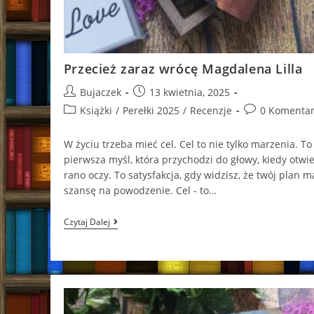
Przecież zaraz wrócę Magdalena Lilla
Post
Post
Bujaczek
13 kwietnia, 2025
author:
published:
Post
Post
Książki
/
Perełki 2025
/
Recenzje
0 Komentar
category:
comments:
W życiu trzeba mieć cel. Cel to nie tylko marzenia. To
pierwsza myśl, która przychodzi do głowy, kiedy otwi
rano oczy. To satysfakcja, gdy widzisz, że twój plan m
szansę na powodzenie. Cel - to…
Przecież
Czytaj Dalej
Zaraz
Wrócę
Magdalena
Lilla