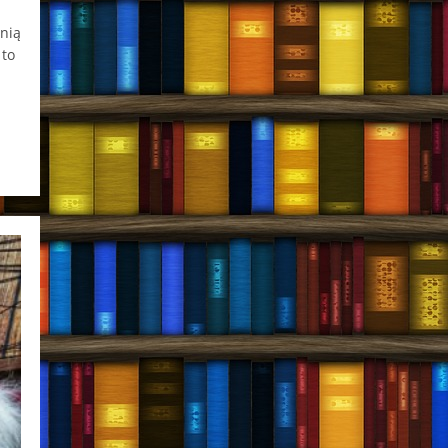
 nią
 to