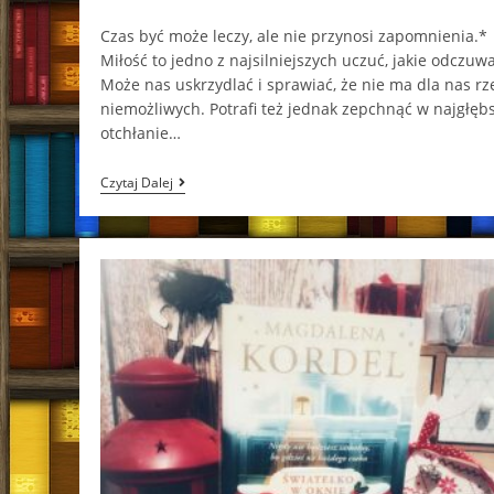
category:
comments:
Czas być może leczy, ale nie przynosi zapomnienia.*
Miłość to jedno z najsilniejszych uczuć, jakie odczuw
Może nas uskrzydlać i sprawiać, że nie ma dla nas rz
niemożliwych. Potrafi też jednak zepchnąć w najgłęb
otchłanie…
Słodka
Czytaj Dalej
Zemsta
Nora
Roberts