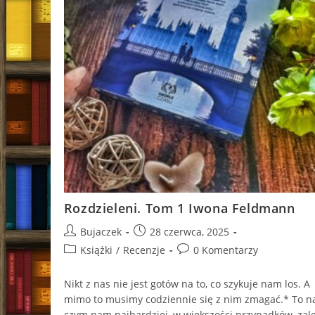
Rozdzieleni. Tom 1 Iwona Feldmann
Post
Post
Bujaczek
28 czerwca, 2025
author:
published:
Post
Post
Książki
/
Recenzje
0 Komentarzy
category:
comments:
Nikt z nas nie jest gotów na to, co szykuje nam los. A
mimo to musimy codziennie się z nim zmagać.* To n
czym nam najbardziej, w większości przypadków, zale