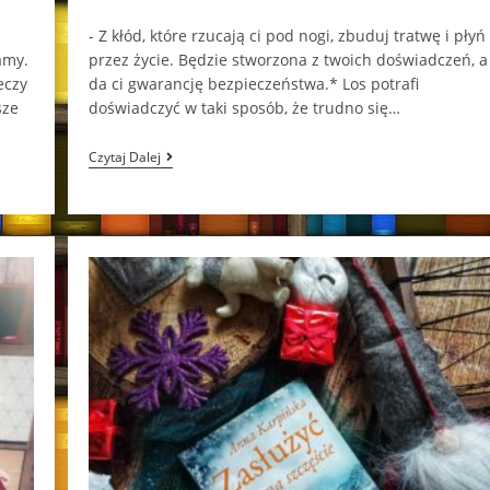
category:
comments:
- Z kłód, które rzucają ci pod nogi, zbuduj tratwę i płyń
amy.
przez życie. Będzie stworzona z twoich doświadczeń, a
eczy
da ci gwarancję bezpieczeństwa.* Los potrafi
sze
doświadczyć w taki sposób, że trudno się…
Mój
Czytaj Dalej
Aniele
Iza
Maciejewska