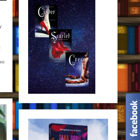
y
ć
wo