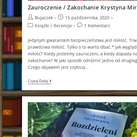
Zauroczenie / Zakochanie Krystyna Mi
Post
Post
Bujaczek
15 października, 2025
author:
published:
Post
Post
Książki
/
Recenzje
1 Komentarz
category:
comments:
Jedynym gwarantem bezpieczeństwa jest miłość. Trw
prawdziwa miłość. Tylko o to warto dbać.* Jak wygląd
miłość? Kiedy jesteśmy zauroczeni, a kiedy dopada n
zakochanie? W jaki sposób odróżnić jedno od drugie
Czego objawem jest szybszy…
Zauroczenie
Czytaj Dalej
/
Zakochanie
Krystyna
Mirek