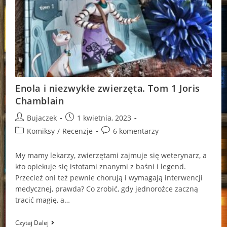
Enola i niezwykłe zwierzęta. Tom 1 Joris
Chamblain
Post
Post
Bujaczek
1 kwietnia, 2023
author:
published:
Post
Post
Komiksy
/
Recenzje
6 komentarzy
category:
comments:
My mamy lekarzy, zwierzętami zajmuje się weterynarz, a
kto opiekuje się istotami znanymi z baśni i legend.
Przecież oni też pewnie chorują i wymagają interwencji
medycznej, prawda? Co zrobić, gdy jednorożce zaczną
tracić magię, a…
Enola
Czytaj Dalej