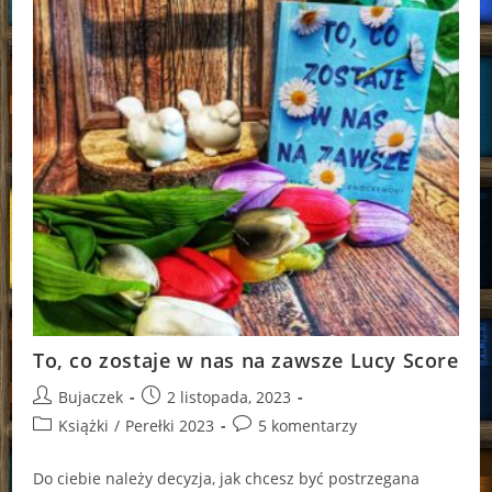
To, co zostaje w nas na zawsze Lucy Score
Post
Post
Bujaczek
2 listopada, 2023
author:
published:
Post
Post
Książki
/
Perełki 2023
5 komentarzy
category:
comments:
Do ciebie należy decyzja, jak chcesz być postrzegana