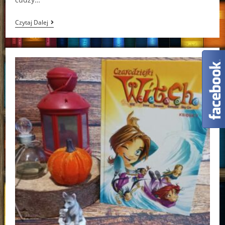
Final
Czytaj Dalej
Girls.
Ostatnie
Ocalałe
Grady
Hendrix