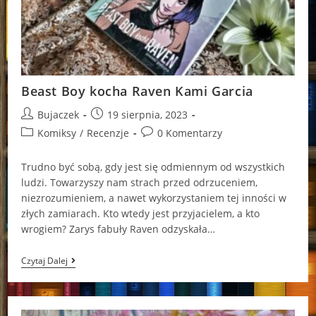
Beast Boy kocha Raven Kami Garcia
Post
Post
Bujaczek
19 sierpnia, 2023
author:
published:
Post
Post
Komiksy
/
Recenzje
0 Komentarzy
category:
comments:
Trudno być sobą, gdy jest się odmiennym od wszystkich
ludzi. Towarzyszy nam strach przed odrzuceniem,
niezrozumieniem, a nawet wykorzystaniem tej inności w
złych zamiarach. Kto wtedy jest przyjacielem, a kto
wrogiem? Zarys fabuły Raven odzyskała…
Beast
Czytaj Dalej
Boy
Kocha
Raven
Kami