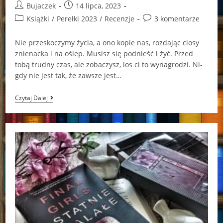
Post
Post
Bujaczek
14 lipca, 2023
author:
published:
Post
Post
Książki
/
Perełki 2023
/
Recenzje
3 komentarze
category:
comments:
Nie prze­sko­czymy ży­cia, a ono ko­pie nas, roz­da­jąc ciosy
znie­nacka i na oślep. Mu­sisz się pod­nieść i żyć. Przed
tobą trud­ny czas, ale zo­ba­czysz, los ci to wy­na­gro­dzi. Ni­
gdy nie jest tak, że za­wsze jest…
Sny
Czytaj Dalej
Pachnące
Poziomkami
Wioletta
Piasecka