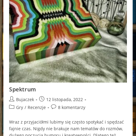
Spektrum
Post
Post
Bujaczek
12 listopada, 2022
author:
published:
Post
Post
Gry
/
Recenzje
8 komentarzy
category:
comments:
Wraz z przyjaciółmi lubimy się często spotykać i spędzać
fajnie czas. Nigdy nie brakuje nam tematów do rozmów,
dużego poczucia humoru i kreatywności. Dlatego też