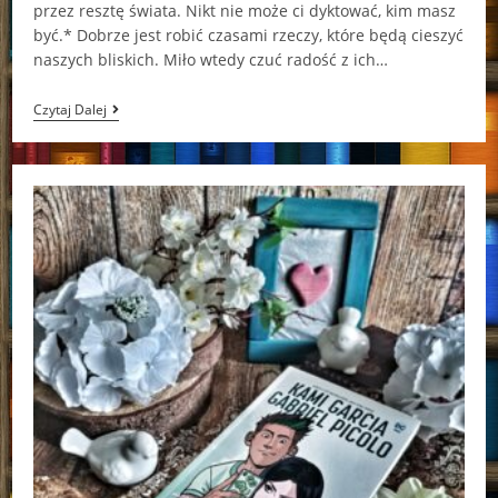
przez resztę świata. Nikt nie może ci dyktować, kim masz
być.* Dobrze jest robić czasami rzeczy, które będą cieszyć
naszych bliskich. Miło wtedy czuć radość z ich…
To,
Czytaj Dalej
Co
Zostaje
W
Nas
Na
Zawsze
Lucy
Score