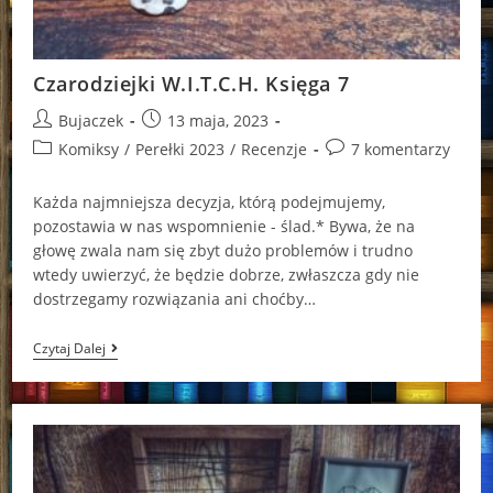
Czarodziejki W.I.T.C.H. Księga 7
Post
Post
Bujaczek
13 maja, 2023
author:
published:
Post
Post
Komiksy
/
Perełki 2023
/
Recenzje
7 komentarzy
category:
comments:
Każda najmniejsza decyzja, którą podejmujemy,
pozostawia w nas wspomnienie - ślad.* Bywa, że na
głowę zwala nam się zbyt dużo problemów i trudno
wtedy uwierzyć, że będzie dobrze, zwłaszcza gdy nie
dostrzegamy rozwiązania ani choćby…
Czarodziejki
Czytaj Dalej
W.I.T.C.H.
Księga
7