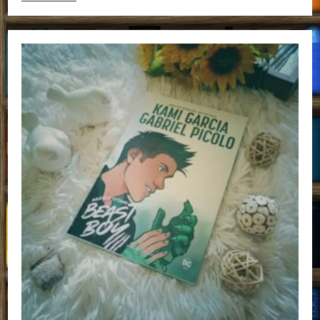
I
Niezwykłe
Zwierzęta.
Tom
1
Joris
Chamblain