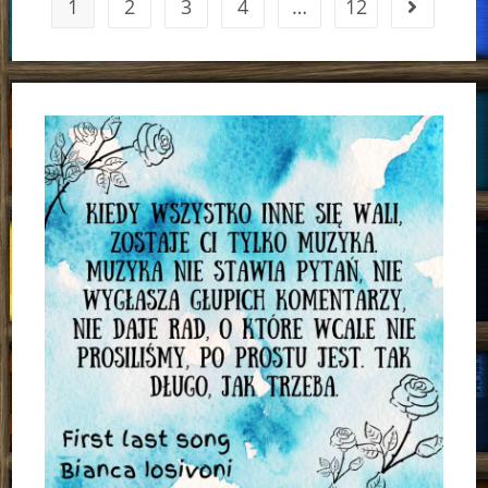
1
2
3
4
…
12
Go to the 
Radice