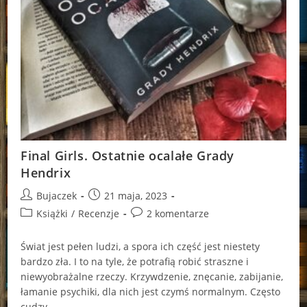
Final Girls. Ostatnie ocalałe Grady
Hendrix
Post
Post
Bujaczek
21 maja, 2023
author:
published:
Post
Post
Książki
/
Recenzje
2 komentarze
category:
comments:
Świat jest pełen ludzi, a spora ich część jest niestety
bardzo zła. I to na tyle, że potrafią robić straszne i
niewyobrażalne rzeczy. Krzywdzenie, znęcanie, zabijanie,
łamanie psychiki, dla nich jest czymś normalnym. Często
cudzy…