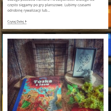
często sięgamy po gry planszowe. Lubimy czasami
odrobinę rywalizacji lub…
Spektrum
Czytaj Dalej