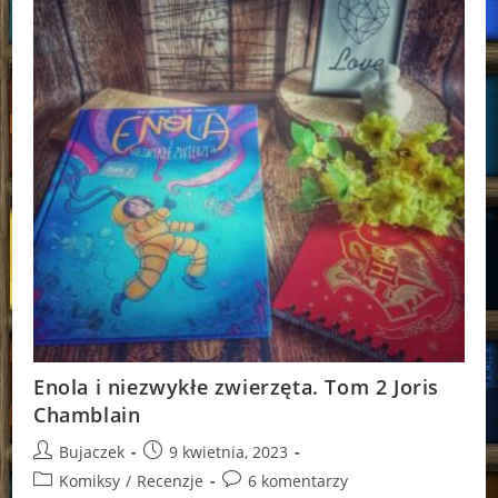
Enola i niezwykłe zwierzęta. Tom 2 Joris
Chamblain
Post
Post
Bujaczek
9 kwietnia, 2023
author:
published:
Post
Post
Komiksy
/
Recenzje
6 komentarzy