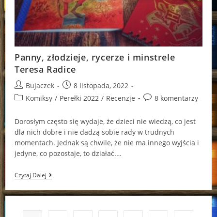
Panny, złodzieje, rycerze i minstrele
Teresa Radice
Post
Post
Bujaczek
8 listopada, 2022
author:
published:
Post
Post
Komiksy
/
Perełki 2022
/
Recenzje
8 komentarzy
category:
comments:
Dorosłym często się wydaje, że dzieci nie wiedzą, co jest
dla nich dobre i nie dadzą sobie rady w trudnych
momentach. Jednak są chwile, że nie ma innego wyjścia i
jedyne, co pozostaje, to działać.…
Panny,
Czytaj Dalej
Złodzieje,
Rycerze
I
Minstrele
Teresa