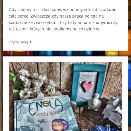
category:
comments:
Gdy robimy to, co kochamy, wkładamy w każde zadanie
całe serce. Zwłaszcza gdy nasza praca polega na
kontakcie ze zwierzętami. Czy to tymi nam znanymi, czy
też takimi, których nie spotkamy na co dzień w…
Enola
Czytaj Dalej
I
Niezwykłe
Zwierzęta.
Tom
2
Joris
Chamblain