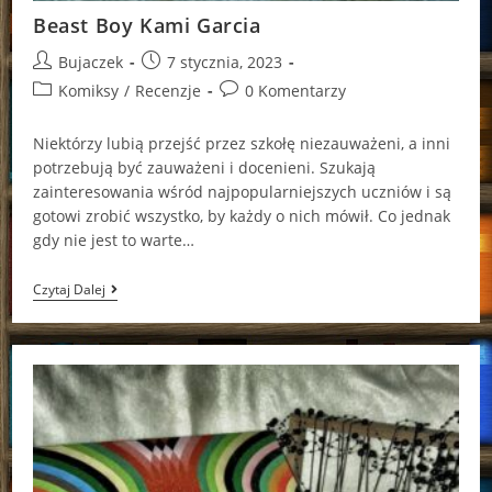
Beast Boy Kami Garcia
Post
Post
Bujaczek
7 stycznia, 2023
author:
published:
Post
Post
Komiksy
/
Recenzje
0 Komentarzy
category:
comments:
Niektórzy lubią przejść przez szkołę niezauważeni, a inni
potrzebują być zauważeni i docenieni. Szukają
zainteresowania wśród najpopularniejszych uczniów i są
gotowi zrobić wszystko, by każdy o nich mówił. Co jednak
gdy nie jest to warte…
Beast
Czytaj Dalej
Boy
Kami
Garcia