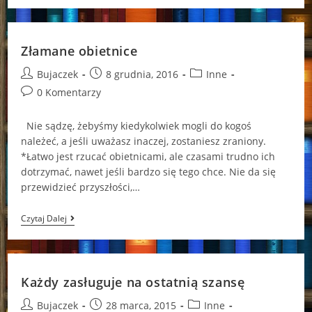
Tajemnic”
Samantha
Young
Złamane obietnice
Post
Post
Post
Bujaczek
8 grudnia, 2016
Inne
author:
published:
category:
Post
0 Komentarzy
comments:
Nie sądzę, żebyśmy kiedykolwiek mogli do kogoś
należeć, a jeśli uważasz inaczej, zostaniesz zraniony.
*Łatwo jest rzucać obietnicami, ale czasami trudno ich
dotrzymać, nawet jeśli bardzo się tego chce. Nie da się
przewidzieć przyszłości,…
Złamane
Czytaj Dalej
Obietnice
Każdy zasługuje na ostatnią szansę
Post
Post
Post
Bujaczek
28 marca, 2015
Inne