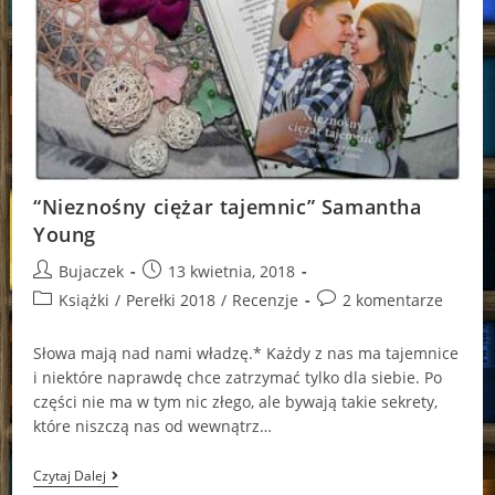
“Nieznośny ciężar tajemnic” Samantha
Young
Post
Post
Bujaczek
13 kwietnia, 2018
author:
published:
Post
Post
Książki
/
Perełki 2018
/
Recenzje
2 komentarze
category:
comments:
Słowa mają nad nami władzę.* Każdy z nas ma tajemnice
i niektóre naprawdę chce zatrzymać tylko dla siebie. Po
części nie ma w tym nic złego, ale bywają takie sekrety,
które niszczą nas od wewnątrz…
“Nieznośny
Czytaj Dalej
Ciężar