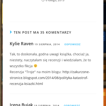
6 lutego, 2013
TEN POST MA 35 KOMENTARZY
Kylie Raven
19 SIERPNIA, 2014
ODPOWIEDZ
Tak, to doskonała, godna uwagi książka, chociaż ja,
niestety, naczytałam się recenzji i wiedziałam, że to
wszystko fikcja
Recenzja "Troje" na moim blogu:
http://zakurzone-
stronice.blogspot.com/2014/08/polityka-katastrof-
recenzja-ksiazki.html
Irena Bujak
19 SIERPNIA, 2014
ODPOWIEDZ