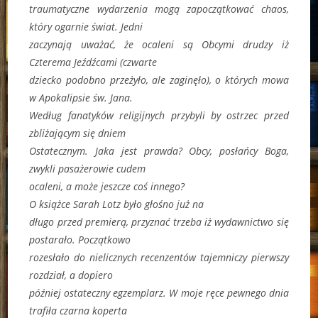
traumatyczne wydarzenia mogą zapoczątkować chaos,
który ogarnie świat. Jedni
zaczynają uważać, że ocaleni są Obcymi drudzy iż
Czterema Jeźdźcami (czwarte
dziecko podobno przeżyło, ale zaginęło), o których mowa
w Apokalipsie św. Jana.
Według fanatyków religijnych przybyli by ostrzec przed
zbliżającym się dniem
Ostatecznym. Jaka jest prawda? Obcy, posłańcy Boga,
zwykli pasażerowie cudem
ocaleni, a może jeszcze coś innego?
O książce Sarah Lotz było głośno już na
długo przed premierą, przyznać trzeba iż wydawnictwo się
postarało. Początkowo
rozesłało do nielicznych recenzentów tajemniczy pierwszy
rozdział, a dopiero
później ostateczny egzemplarz. W moje ręce pewnego dnia
trafiła czarna koperta