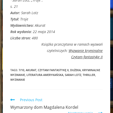
*Sarah Lotz, „Troje”,
s. 21
Autor:
Sarah Lotz
Tytuł:
Troje
Wydawnictwo:
Akurat
Rok wydania:
22 maja 2014
Liczba stron:
480
Książka przeczytana w ramach wyzwań
czytelniczych:
Wyzwanie kryminalne
Czytam fantastykę II
TAGS:
7/10
,
AKURAT
,
CZYTAM FANTASTYKĘ II
,
DUŻEKA
,
KRYMINALNE
WYZWANIE
,
LITERATURA AMERYKAŃSKA
,
SARAH LOTZ
,
THRILLER
,
WYZWANIE
Read
Previous Post
more
Wymarzony dom Magdalena Kordel
articles