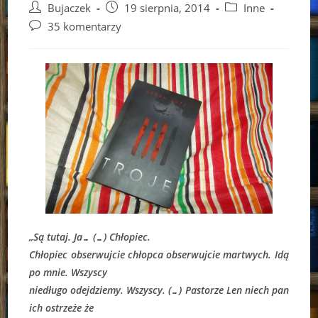
Post
Post
Post
Bujaczek
19 sierpnia, 2014
Inne
author:
published:
category:
Post
35 komentarzy
comments:
„Są tutaj. Ja… (…) Chłopiec.
Chłopiec obserwujcie chłopca obserwujcie martwych. Idą
po mnie. Wszyscy
niedługo odejdziemy. Wszyscy. (…) Pastorze Len niech pan
ich ostrzeże że