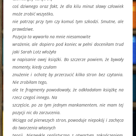
coś dziwnego oraz fakt, że dla kilu minut sławy człowiek
może zrobić wszystko,
nie patrząc przy tym czy komuś tym szkodzi. Smutne, ale
prawdziwe.
Pozycja ta wywarła na mnie niesamowite
wrażenie, ale dopiero pod koniec w pełni doceniłam trud
jaki Sarah Lotz włożyła
w napisanie owej książki. Bo szczerze powiem, że bywały
momenty, kiedy czułam
znużenie i ochotę by przerzucić kilka stron bez czytania.
Nie zrobiłam tego,
ale te fragmenty powodowały, że odkładałam książkę na
rzecz czegoś innego. Na
szczęście, po za tym jednym mankamentem, nie mam tej
pozycji nic do zarzucenia.
Wciąga od pierwszych stron, powoduje niepokój i zachęca
do tworzenia własnych
teorii. Niezwykle realistyczna z otwartym zakończeniem,