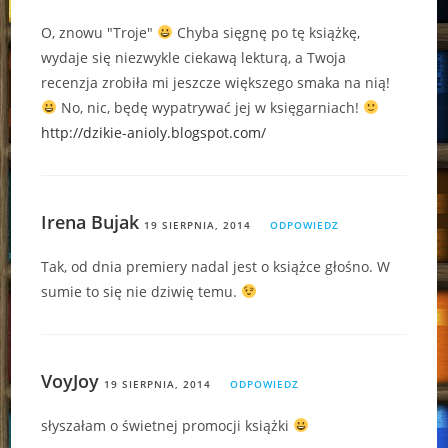
O, znowu "Troje"
Chyba sięgnę po tę książkę,
wydaje się niezwykle ciekawą lekturą, a Twoja
recenzja zrobiła mi jeszcze większego smaka na nią!
No, nic, będę wypatrywać jej w księgarniach!
http://dzikie-anioly.blogspot.com/
Irena Bujak
19 SIERPNIA, 2014
ODPOWIEDZ
Tak, od dnia premiery nadal jest o książce głośno. W
sumie to się nie dziwię temu.
VoyJoy
19 SIERPNIA, 2014
ODPOWIEDZ
słyszałam o świetnej promocji książki