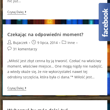
nic już…
A
Czytaj Dalej
Pierwsze
Skrzypce
Gra
Komandos!
Czekając na odpowiedni moment?
Post
Post
Post
Bujaczek
9 lipca, 2014
Inne
author:
published:
category:
Post
31 komentarzy
comments:
„Miłość jest zbyt cenna by ją trwonić. Czekać na właściwy
moment, właściwe miejsce… One mogą nigdy nie nadejść,
a wtedy okaże się, że nie wykorzystałeś nawet tej
odrobiny szczęścia, która była ci dana.”* Miłość jest…
Czekając
Czytaj Dalej
Na
Odpowiedni
Moment?