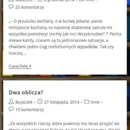
author:
published:
category:
Post
25 komentarzy
comments:
„– O Jezusicku kochany, o w kurwę jebane, panie
milicjancie kochany, to nasienie diabelskie zatruło mi
wszystkie pomidory! Uschły jak nic! Wszyściutkie!”.* Pecha
miewa każdy, czasem są to jednorazowe sytuacje, a
chwilami jeden ciąg niefortunnych wypadków. Tak czy
inaczej,…
Dziany,
Czytaj Dalej
Nadziany,
Gianni
Oraz
Worek
Pecha
Dwa oblicza?
Post
Post
Post
Bujaczek
27 listopada, 2014
Inne
author:
published:
category:
Post
19 komentarzy
comments:
„Ze wszystkich rzeczy, które powinny mu teraz przyjść do
głowy, najważniejsze było to, że nie stracił rozumu. Wcale