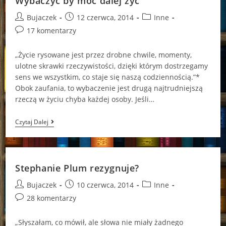
Wybaczyć by móc dalej żyć
Post
Post
Post
Bujaczek
12 czerwca, 2014
Inne
author:
published:
category:
Post
17 komentarzy
comments:
„Życie rysowane jest przez drobne chwile, momenty,
ulotne skrawki rzeczywistości, dzięki którym dostrzegamy
sens we wszystkim, co staje się naszą codziennością.”*
Obok zaufania, to wybaczenie jest drugą najtrudniejszą
rzeczą w życiu chyba każdej osoby. Jeśli…
Wybaczyć
Czytaj Dalej
By
Móc
Dalej
Żyć
Stephanie Plum rezygnuje?
Post
Post
Post
Bujaczek
10 czerwca, 2014
Inne
author:
published:
category:
Post
28 komentarzy
comments:
„Słyszałam, co mówił, ale słowa nie miały żadnego