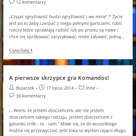
author:
published:
category:
Post
12 komentarzy
comments:
„Czyjaś zgryźliwość budzi zgryźliwość i we mnie”.* Życie
jest po to żeby czerpać z niego pełnymi garściami, robić
rzeczy które sprawiają radość lub po prostu są nowe i
chce się spróbować, zaryzykować, może zabawić. Jedną…
Tarot
Czytaj Dalej
Prawdę
Ci
Powie
A pierwsze skrzypce gra Komandos!
Post
Post
Post
Bujaczek
17 lipca, 2014
Inne
author:
published:
category:
Post
30 komentarzy
comments:
„- Wiem, że jestem zboczeńcem, ale nie jestem
zboczeńcem takiego rodzaju. Jestem zboczeńcem z
gatunku zrób - to - sam.” Mówi się, że do wszystkiego
można się przyzwyczaić, jeśli trwa to wystarczająco długo,