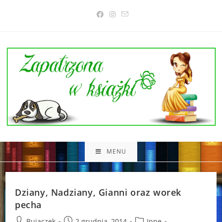
Skip
to
content
MENU
Dziany, Nadziany, Gianni oraz worek
pecha
Post
Post
Post
Bujaczek
2 grudnia, 2014
Inne