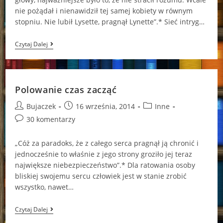
nie pożądał i nienawidził tej samej kobiety w równym
stopniu. Nie lubił Lysette, pragnął Lynette”.* Sieć intryg…
Dwa
Czytaj Dalej
Oblicza?
Polowanie czas zacząć
Post
Post
Post
Bujaczek
16 września, 2014
Inne
author:
published:
category:
Post
30 komentarzy
comments:
„Cóż za paradoks, że z całego serca pragnął ją chronić i
jednocześnie to właśnie z jego strony groziło jej teraz
największe niebezpieczeństwo”.* Dla ratowania osoby
bliskiej swojemu sercu człowiek jest w stanie zrobić
wszystko, nawet…
Polowanie
Czytaj Dalej
Czas