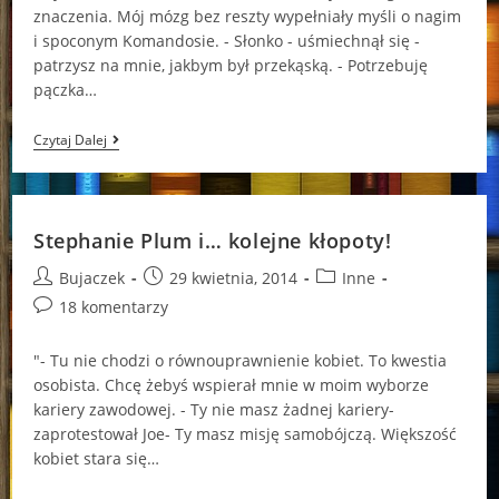
znaczenia. Mój mózg bez reszty wypełniały myśli o nagim
i spoconym Komandosie. - Słonko - uśmiechnął się -
patrzysz na mnie, jakbym był przekąską. - Potrzebuję
pączka…
Stephanie
Czytaj Dalej
Plum
Rezygnuje?
Stephanie Plum i… kolejne kłopoty!
Post
Post
Post
Bujaczek
29 kwietnia, 2014
Inne
author:
published:
category:
Post
18 komentarzy
comments:
"- Tu nie chodzi o równouprawnienie kobiet. To kwestia
osobista. Chcę żebyś wspierał mnie w moim wyborze
kariery zawodowej. - Ty nie masz żadnej kariery-
zaprotestował Joe- Ty masz misję samobójczą. Większość
kobiet stara się…