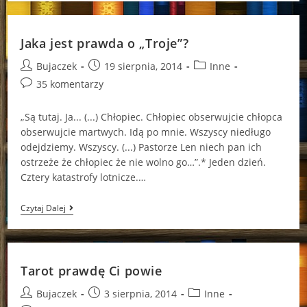
Zacząć
Jaka jest prawda o „Troje”?
Post
Post
Post
Bujaczek
19 sierpnia, 2014
Inne
author:
published:
category:
Post
35 komentarzy
comments:
„Są tutaj. Ja... (...) Chłopiec. Chłopiec obserwujcie chłopca
obserwujcie martwych. Idą po mnie. Wszyscy niedługo
odejdziemy. Wszyscy. (...) Pastorze Len niech pan ich
ostrzeże że chłopiec że nie wolno go…”.* Jeden dzień.
Cztery katastrofy lotnicze.…
Jaka
Czytaj Dalej
Jest
Prawda
O
„Troje”?
Tarot prawdę Ci powie
Post
Post
Post
Bujaczek
3 sierpnia, 2014
Inne