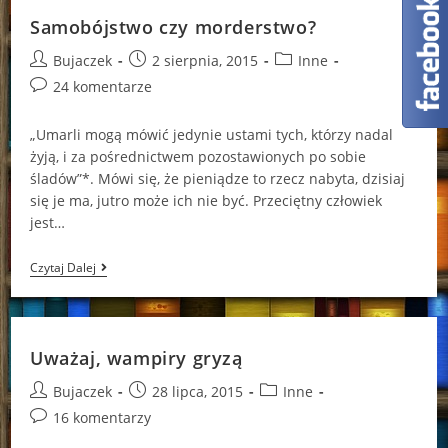
Samobójstwo czy morderstwo?
Post
Post
Post
Bujaczek
2 sierpnia, 2015
Inne
author:
published:
category:
Post
24 komentarze
comments:
„Umarli mogą mówić jedynie ustami tych, którzy nadal
żyją, i za pośrednictwem pozostawionych po sobie
śladów”*. Mówi się, że pieniądze to rzecz nabyta, dzisiaj
się je ma, jutro może ich nie być. Przeciętny człowiek
jest…
Samobójstwo
Czytaj Dalej
Czy
Morderstwo?
Uważaj, wampiry gryzą
Post
Post
Post
Bujaczek
28 lipca, 2015
Inne
author:
published:
category:
Post
16 komentarzy
comments: