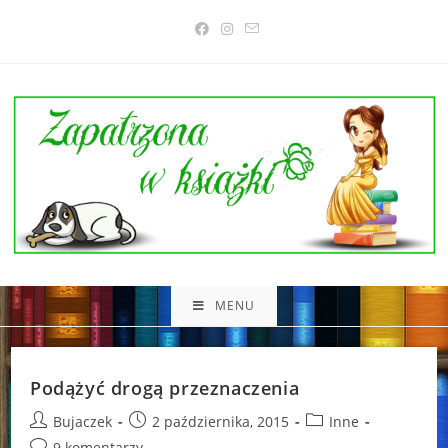
Skip
to
content
MENU
Podążyć drogą przeznaczenia
Post
Post
Post
Bujaczek
2 października, 2015
Inne
author:
published:
category:
Post
9 komentarzy