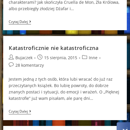
charakterami? Jak skończyła Cruella de Mon, Zła Królowa,
albo przebiegły złodziej Dżafar i…
Zło
Czytaj Dalej
Żyje!
Katastroficznie nie katastroficzna
Post
Post
Post
Bujaczek
15 sierpnia, 2015
Inne
author:
published:
category:
Post
28 komentarzy
comments:
Jestem jedną z tych osób, która lubi wracać do już raz
przeczytanych książek. Bo lubię powroty, do dobrze
znanych postaci i sytuacji, do emocji i wrażeń. O „Pięknej
katastrofie” już wam pisałam, ale parę dni…
Katastroficznie
Czytaj Dalej
Nie
Katastroficzna