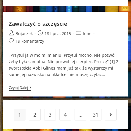
Pewnej
Dwójki
Zawalczyć o szczęście
Post
Post
Post
Bujaczek
18 lipca, 2015
Inne
author:
published:
category:
Post
19 komentarzy
comments:
„Przytul ją w moim imieniu. Przytul mocno. Nie pozwól,
żeby była samotna. Nie pozwól jej cierpieć. Proszę”.[1] Z
twórczością Abbi Glines mam już tak, że wystarczy mi
same jej nazwisko na okładce, nie muszę czytać…
Zawalczyć
Czytaj Dalej
O
Szczęście
1
2
3
4
…
31
Go to the 