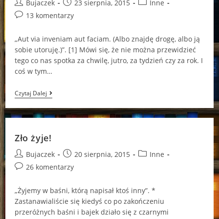
Post
Post
Post
Bujaczek
23 sierpnia, 2015
Inne
author:
published:
category:
Post
13 komentarzy
comments:
„Aut via inveniam aut faciam. (Albo znajdę drogę, albo ją
sobie utoruję.)”. [1] Mówi się, że nie można przewidzieć
tego co nas spotka za chwilę, jutro, za tydzień czy za rok. I
coś w tym…
Kim
Czytaj Dalej
On
Jest?
Zło żyje!
Post
Post
Post
Bujaczek
20 sierpnia, 2015
Inne
author:
published:
category:
Post
26 komentarzy
comments:
„Żyjemy w baśni, którą napisał ktoś inny”. *
Zastanawialiście się kiedyś co po zakończeniu
przeróżnych baśni i bajek działo się z czarnymi