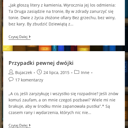
„Jak głoszą litery z kamienia, Wyrocznia jej los odmienia:
Ta Druga zasiądzie na tronie, By w zdrady zanurzyć się
tonie. Dwie z życia złożone ofiary Bez grzechu, bez winy,
bez kary. By zbudzić Dziewiątą z…
Uważaj,
Czytaj Dalej
Wampiry
Gryzą
Przypadki pewnej dwójki
Post
Post
Post
Bujaczek
24 lipca, 2015
Inne
author:
published:
category:
Post
17 komentarzy
comments:
„A co, jeśli zaryzykuję i wszystko się rozpadnie? Jeśli znów
komuś zaufam, a on mnie czegoś pozbawi? Wiele mi nie
brakuje, aby w środku mnie zapanowała pustka”.* Są
czasem rany i wydarzenia, których nic nie…
Przypadki
Czytaj Dalej