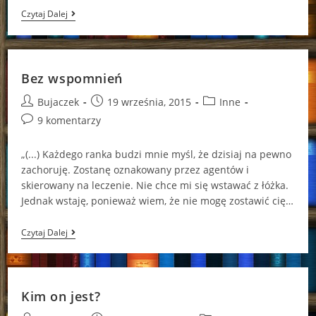
Ostateczne
Czytaj Dalej
Starcie
Bez wspomnień
Post
Post
Post
Bujaczek
19 września, 2015
Inne
author:
published:
category:
Post
9 komentarzy
comments:
„(...) Każdego ranka budzi mnie myśl, że dzisiaj na pewno
zachoruję. Zostanę oznakowany przez agentów i
skierowany na leczenie. Nie chce mi się wstawać z łóżka.
Jednak wstaję, ponieważ wiem, że nie mogę zostawić cię…
Bez
Czytaj Dalej
Wspomnień
Kim on jest?