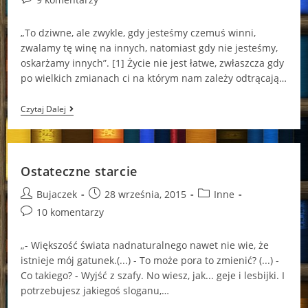
comments:
„To dziwne, ale zwykle, gdy jesteśmy czemuś winni,
zwalamy tę winę na innych, natomiast gdy nie jesteśmy,
oskarżamy innych”. [1] Życie nie jest łatwe, zwłaszcza gdy
po wielkich zmianach ci na którym nam zależy odtrącają…
Podążyć
Czytaj Dalej
Drogą
Przeznaczenia
Ostateczne starcie
Post
Post
Post
Bujaczek
28 września, 2015
Inne
author:
published:
category:
Post
10 komentarzy
comments:
„- Większość świata nadnaturalnego nawet nie wie, że
istnieje mój gatunek.(...) - To może pora to zmienić? (...) -
Co takiego? - Wyjść z szafy. No wiesz, jak... geje i lesbijki. I
potrzebujesz jakiegoś sloganu,…