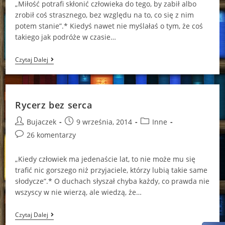
„Miłość potrafi skłonić człowieka do tego, by zabił albo
zrobił coś strasznego, bez względu na to, co się z nim
potem stanie”.* Kiedyś nawet nie myślałaś o tym, że coś
takiego jak podróże w czasie…
Ostatnie
Czytaj Dalej
Zadanie
Rycerz bez serca
Post
Post
Post
Bujaczek
9 września, 2014
Inne
author:
published:
category:
Post
26 komentarzy
comments:
„Kiedy człowiek ma jedenaście lat, to nie może mu się
trafić nic gorszego niż przyjaciele, którzy lubią takie same
słodycze”.* O duchach słyszał chyba każdy, co prawda nie
wszyscy w nie wierzą, ale wiedzą, że…
Rycerz
Czytaj Dalej
Bez