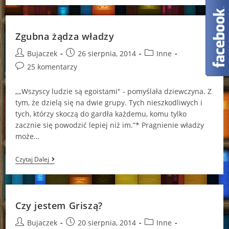
Serca
Zgubna żądza władzy
Post
Post
Post
Bujaczek
26 sierpnia, 2014
Inne
author:
published:
category:
Post
25 komentarzy
comments:
„„Wszyscy ludzie są egoistami" - pomyślała dziewczyna. Z
tym, że dzielą się na dwie grupy. Tych nieszkodliwych i
tych, którzy skoczą do gardła każdemu, komu tylko
zacznie się powodzić lepiej niż im.”* Pragnienie władzy
może…
Zgubna
Czytaj Dalej
Żądza
Władzy
Czy jestem Griszą?
Post
Post
Post
Bujaczek
20 sierpnia, 2014
Inne