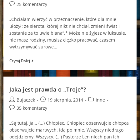
author:
published:
category:
Post
25 komentarzy
comments:
„Chciałam wierzyć w przeznaczenie, które dla mnie
ułożył: że sierota, której nikt nie chciał, zmieni świat i
zostanie za to uwielbiana”.* Może nie żyjesz w luksusie,
nie masz rodziny, musisz ciężko pracować, czasem
wytrzymywać surowe…
Czy
Czytaj Dalej
Jestem
Griszą?
Jaka jest prawda o „Troje”?
Post
Post
Post
Bujaczek
19 sierpnia, 2014
Inne
author:
published:
category:
Post
35 komentarzy
comments:
„Są tutaj. Ja... (...) Chłopiec. Chłopiec obserwujcie chłopca
obserwujcie martwych. Idą po mnie. Wszyscy niedługo
odejdziemy. Wszyscy. (...) Pastorze Len niech pan ich