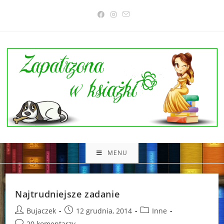
Skip
to
content
MENU
Najtrudniejsze zadanie
Post
Post
Post
Bujaczek
12 grudnia, 2014
Inne
author:
published:
category:
Post
20 komentarzy