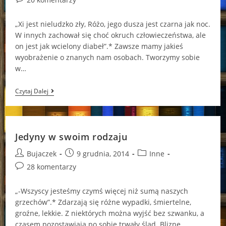
comments:
„Xi jest nieludzko zły, Różo, jego dusza jest czarna jak noc.
W innych zachował się choć okruch człowieczeństwa, ale
on jest jak wcielony diabeł”.* Zawsze mamy jakieś
wyobrażenie o znanych nam osobach. Tworzymy sobie
w…
Najtrudniejsze
Czytaj Dalej
Zadanie
Jedyny w swoim rodzaju
Post
Post
Post
Bujaczek
9 grudnia, 2014
Inne
author:
published:
category:
Post
28 komentarzy
comments:
„-Wszyscy jesteśmy czymś więcej niż sumą naszych
grzechów”.* Zdarzają się różne wypadki, śmiertelne,
groźne, lekkie. Z niektórych można wyjść bez szwanku, a
czasem pozostawiają po sobie trwały ślad. Blizne,