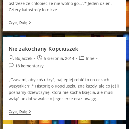
ostrzeże że chłopiec że nie wolno go…”.* Jeden dzień.
Cztery katastrofy lotnicze.…
Jaka
Czytaj Dalej
Jest
Prawda
O
„Troje”?
Nie zakochany Kopciuszek
Post
Post
Post
Bujaczek
5 sierpnia, 2014
Inne
author:
published:
category:
Post
18 komentarzy
comments:
„Czasami, aby coś ukryć, najlepiej robić to na oczach
wszystkich”.* Historię o Kopciuszku zna każdy, ale co jeśli
poznamy dziewczynę, która nie kocha księcia, ale musi
wziąć udział w walce o jego serce oraz uwagę…
Nie
Czytaj Dalej
Zakochany
Kopciuszek