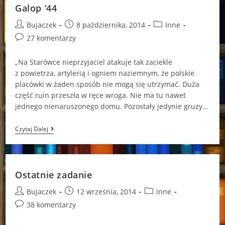
Galop ‘44
Post
Post
Post
Bujaczek
8 października, 2014
Inne
author:
published:
category:
Post
27 komentarzy
comments:
„Na Starówce nieprzyjaciel atakuje tak zaciekle
z powietrza, artylerią i ogniem naziemnym, że polskie
placówki w żaden sposób nie mogą się utrzymać. Duża
część ruin przeszła w ręce wroga. Nie ma tu nawet
jednego nienaruszonego domu. Pozostały jedynie gruzy…
Galop
Czytaj Dalej
‘44
Ostatnie zadanie
Post
Post
Post
Bujaczek
12 września, 2014
Inne
author:
published:
category:
Post
38 komentarzy
comments: