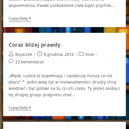
wspomnienia, trwałe uszkodzenie ciała bądź psychiki,…
Jedyny
Czytaj Dalej
W
Swoim
Rodzaju
Coraz bliżej prawdy
Post
Post
Post
Bujaczek
8 grudnia, 2014
Inne
author:
published:
category:
Post
23 komentarze
comments:
„Błędy. Ludzie je popełniają. I zazwyczaj muszą za nie
płacić”.* Jedni wolą żyć w nieświadomości, drudzy chcą
wiedzieć i być gotowi na to, co ich czeka. Ty jesteś osobą z
tej drugiej grupy, pragniesz znać…
Coraz
Czytaj Dalej
Bliżej
Prawdy