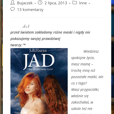
Post
Post
Post
Bujaczek
2 lipca, 2013
Inne
author:
published:
category:
Post
13 komentarzy
comments:
„(…)
przed światem zakładamy różne maski i nigdy nie
pokazujemy swojej prawdziwej
twarzy.”*
Wiedziesz
spokojne życie,
masz mamę –
trochę inną niż
pozostałe matki, ale
co z tego?
Masz przyjaciółki,
właśnie się
zakochałaś, w
szkole też nie