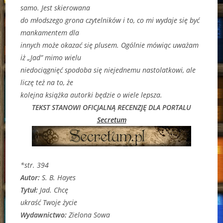
samo. Jest skierowana
do młodszego grona czytelników i to, co mi wydaje się być
mankamentem dla
innych może okazać się plusem. Ogólnie mówiąc uważam
iż „Jad” mimo wielu
niedociągnięć spodoba się niejednemu nastolatkowi, ale
liczę też na to, że
kolejna książka autorki będzie o wiele lepsza.
TEKST STANOWI OFICJALNĄ RECENZJĘ DLA PORTALU
Secretum
*str. 394
Autor
:
S. B. Hayes
Tytuł:
Jad. Chcę
ukraść Twoje życie
Wydawnictwo:
Zielona Sowa