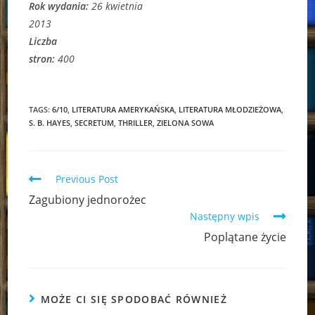
Rok wydania:
26 kwietnia
2013
Liczba
stron:
400
TAGS:
6/10
,
LITERATURA AMERYKAŃSKA
,
LITERATURA MŁODZIEŻOWA
,
S. B. HAYES
,
SECRETUM
,
THRILLER
,
ZIELONA SOWA
Read
Previous Post
more
Zagubiony jednorożec
articles
Następny wpis
Poplątane życie
MOŻE CI SIĘ SPODOBAĆ RÓWNIEŻ