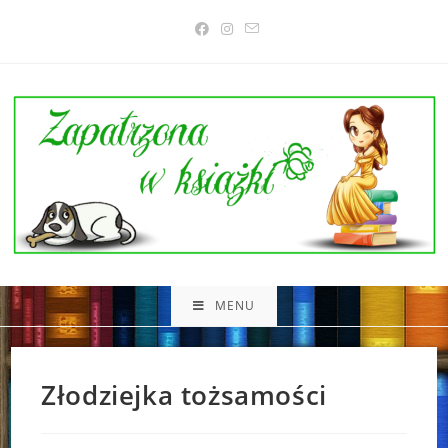
Skip
to
content
MENU
Złodziejka tożsamości