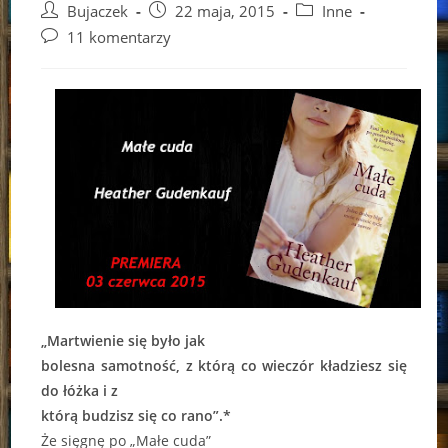
Post
Post
Post
Bujaczek
22 maja, 2015
Inne
author:
published:
category:
Post
11 komentarzy
comments:
„Martwienie się było jak
bolesna samotność, z którą co wieczór kładziesz się
do łóżka i z
którą budzisz się co rano”.*
Że sięgnę po „Małe cuda”