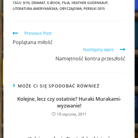
TAGS:
9/10
,
DRAMAT
,
E-BOOK
,
FILIA
,
HEATHER GUDENKAUF
,
LITERATURA AMERYKAŃSKA
,
OBYCZAJOWA
,
PEREŁKI 2015
Read
Previous Post
more
Poplątana miłość
articles
Następny wpis
Namiętność kontra przeszłość
MOŻE CI SIĘ SPODOBAĆ RÓWNIEŻ
Kolejne, lecz czy ostatnie? Huraki Murakami-
wyzwanie!
10 stycznia, 2011