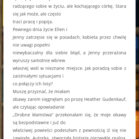
radzącego sobie w życiu, ale kochającego córkę. Stara
się jak może, ale często
traci pracę i popija.
Pewnego dnia życie Ellen i
Jenny zatrzęsie się w posadach, kobieta przez chwilę
nie uwagi popełni
niewybaczalny dla siebie błąd, a Jenny przerażona
wyruszy samotnie wbrew
własnej woli w nieznane miejsce. Jak poradzą sobie z
zaistniałymi sytuacjami i
co połączy ich losy?
Muszę przyznać, że miałam
obawy zanim sięgnęłam po prozę Heather Gudenkauf,
ale czytając opowiadanie
„Drobne kłamstwa” przekonałam się, że moje obawy
są bezpodstawne i już do
właściwej powieści podeszłam z pewnością iż się nie
zawiodę. Autorka stworzyła historię niezwykle realną,