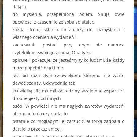
dającą
do myślenia, przepełnioną bólem. Snuje dwie
opowieści z czasem je ze sobą splatając,
każdą stroną skłania do analizy, do rozmyślania i
własnego ocenienia wydarzeń i
zachowania postaci przy czym nie narzuca
czytelnikom swojego zdania. Ona tylko
opisuje i pokazuje, że jesteśmy tylko ludźmi, że każdy
może popełnić błąd i nie
jest od razu złym człowiekiem, któremu nie warto
dawać szansy. Udowodniła też
jak wielką siłę ma miłość rodziny, wzajemne wsparcie i
drobne gesty od innych
osób. W powieści nie ma nagłych zwrotów wydarzeń,
ale monotonia czy nuda, to
ostatnie co mogłabym jej zarzucić, autorka zadbała o
detale, o przekaz emocji,
o rzeczywisty, a nie nierealistyczny, obraz sytuacji.