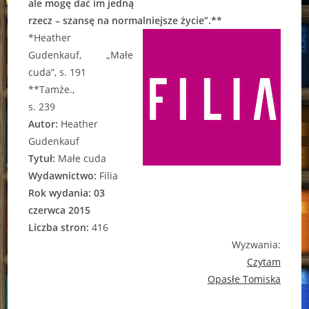
ale mogę dać im jedną
rzecz – szansę na normalniejsze życie”.**
*Heather
Gudenkauf, „Małe
cuda”, s. 191
**Tamże.,
s. 239
Autor:
Heather
Gudenkauf
Tytuł:
Małe cuda
Wydawnictwo:
Filia
Rok wydania: 03
czerwca 2015
Liczba stron:
416
Wyzwania:
Czytam
Opasłe Tomiska