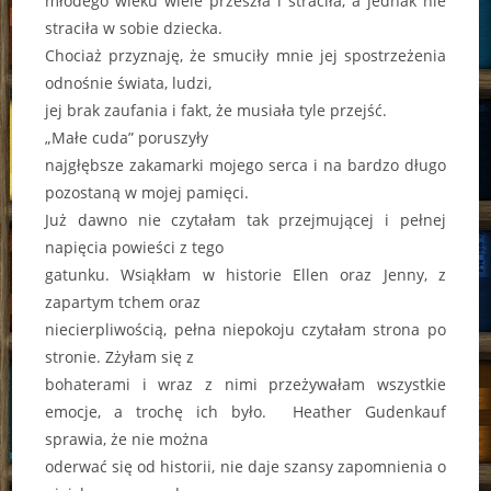
młodego wieku wiele przeszła i straciła, a jednak nie
straciła w sobie dziecka.
Chociaż przyznaję, że smuciły mnie jej spostrzeżenia
odnośnie świata, ludzi,
jej brak zaufania i fakt, że musiała tyle przejść.
„Małe cuda” poruszyły
najgłębsze zakamarki mojego serca i na bardzo długo
pozostaną w mojej pamięci.
Już dawno nie czytałam tak przejmującej i pełnej
napięcia powieści z tego
gatunku. Wsiąkłam w historie Ellen oraz Jenny, z
zapartym tchem oraz
niecierpliwością, pełna niepokoju czytałam strona po
stronie. Zżyłam się z
bohaterami i wraz z nimi przeżywałam wszystkie
emocje, a trochę ich było. Heather Gudenkauf
sprawia, że nie można
oderwać się od historii, nie daje szansy zapomnienia o