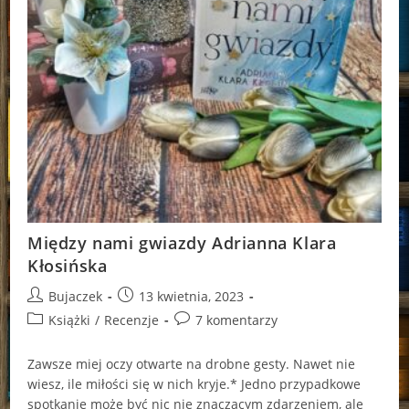
Między nami gwiazdy Adrianna Klara
Kłosińska
Post
Post
Bujaczek
13 kwietnia, 2023
author:
published:
Post
Post
Książki
/
Recenzje
7 komentarzy
category:
comments:
Zawsze miej oczy otwarte na drobne gesty. Nawet nie
wiesz, ile miłości się w nich kryje.* Jedno przypadkowe
spotkanie może być nic nie znaczącym zdarzeniem, ale