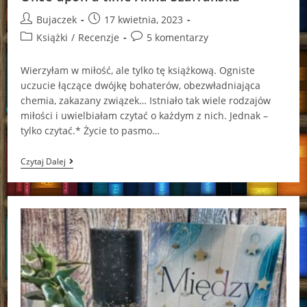
Post
Post
Bujaczek
17 kwietnia, 2023
author:
published:
Post
Post
Książki
/
Recenzje
5 komentarzy
category:
comments:
Wierzyłam w miłość, ale tylko tę książkową. Ogniste
uczucie łączące dwójkę bohaterów, obezwładniająca
chemia, zakazany związek… Istniało tak wiele rodzajów
miłości i uwielbiałam czytać o każdym z nich. Jednak –
tylko czytać.* Życie to pasmo…
Once
Czytaj Dalej
Upon
A
Time
Anna
Szafrańska