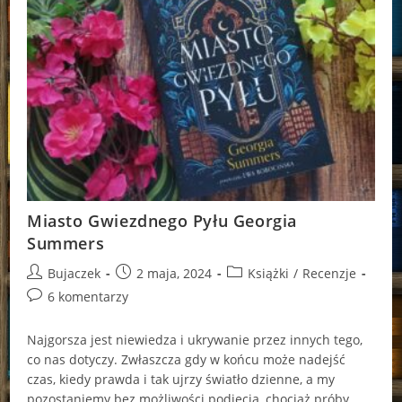
Miasto Gwiezdnego Pyłu Georgia
Summers
Post
Post
Post
Bujaczek
2 maja, 2024
Książki
/
Recenzje
author:
published:
category:
Post
6 komentarzy
comments:
Najgorsza jest niewiedza i ukrywanie przez innych tego,
co nas dotyczy. Zwłaszcza gdy w końcu może nadejść
czas, kiedy prawda i tak ujrzy światło dzienne, a my
pozostaniemy bez możliwości podjęcia, chociaż próby