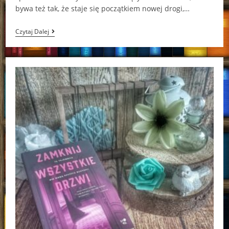
bywa też tak, że staje się początkiem nowej drogi,…
Między
Czytaj Dalej
Nami
Gwiazdy
Adrianna
Klara
Kłosińska