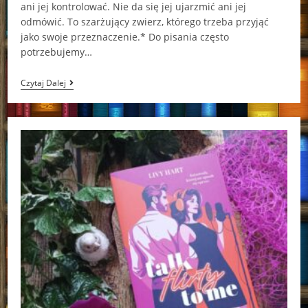
ani jej kontrolować. Nie da się jej ujarzmić ani jej
odmówić. To szarżujący zwierz, którego trzeba przyjąć
jako swoje przeznaczenie.* Do pisania często
potrzebujemy…
Na
Czytaj Dalej
Co
Czekasz,
Kochanie?
Amy
Daws