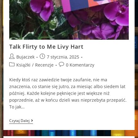
Talk Flirty to Me Livy Hart
Post
Post
Bujaczek
7 stycznia, 2025
author:
published:
Post
Post
Książki
/
Recenzje
0 Komentarzy
category:
comments:
Kiedy ktoś raz zawiedzie twoje zaufanie, nie ma
znaczenia, co stanie się jutro, za miesiąc albo siedem lat
później. Każde kolejne pęknięcie jest większe niż
poprzednie, aż w końcu dzieli was nieprzebyta przepaść.
To jak…
Talk
Czytaj Dalej
Flirty
To
Me