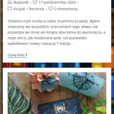
Post
Post
Bujaczek
17 października, 2024
author:
published:
Post
Post
Książki
/
Recenzje
0 Komentarzy
category:
comments:
Ostatnia myśl nosiła w sobie znamiona prawdy. Byłem
zmęczony we wszystkich znaczeniach tego słowa: nie
pozostała we mnie ani kropla oburzenia do wyciśnięcia, a
moje serce, jak nieobsiane pole, nie pozwalało
wykiełkować nowej rozpaczy.* Każdy…
Dziwna
Czytaj Dalej
I
Uparta
Wytrwałość
Foz
Meadows