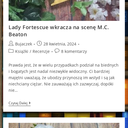
Lady Fortescue wkracza na scenę M.C.
Beaton
Post
Post
Bujaczek
28 kwietnia, 2024
author:
published:
Post
Post
Książki
/
Recenzje
8 komentarzy
category:
comments:
Prawda jest, że w wielu przypadkach podział na biednych
i bogatych jest nadal niezwykle widoczny. Ci bardziej
majętni uważają, że ubodzy przynoszą im wstyd i są jak
niechciany ciężar. Nie zauważają ich zazwyczaj, dopóki
nie…
Lady
Czytaj Dalej
Fortescue
Wkracza
Na
Scenę
M.C.