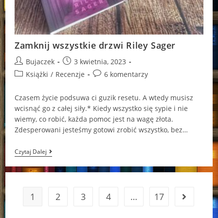
Zamknij wszystkie drzwi Riley Sager
Post
Post
Bujaczek
3 kwietnia, 2023
author:
published:
Post
Post
Książki
/
Recenzje
6 komentarzy
category:
comments:
Cza­sem życie pod­su­wa ci guzik re­se­tu. A wtedy mu­sisz
wci­snąć go z całej siły.* Kiedy wszystko się sypie i nie
wiemy, co robić, każda pomoc jest na wagę złota.
Zdesperowani jesteśmy gotowi zrobić wszystko, bez…
Zamknij
Czytaj Dalej
Wszystkie
Drzwi
Riley
Sager
1
2
3
4
…
17
Go to the 