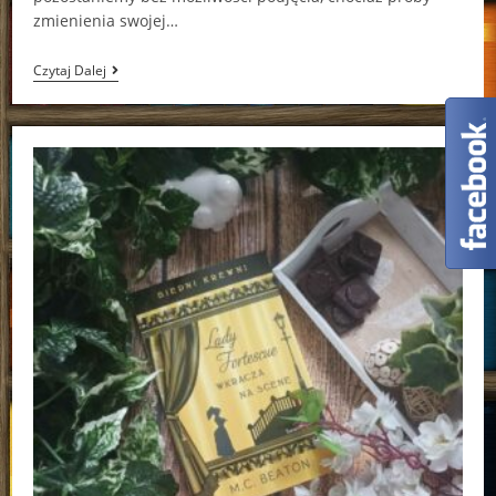
zmienienia swojej…
Miasto
Czytaj Dalej
Gwiezdnego
Pyłu
Georgia
Summers