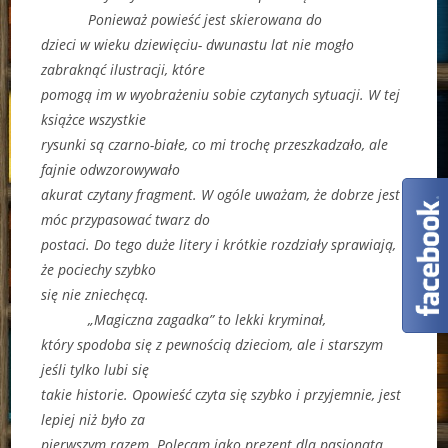
Ponieważ powieść jest skierowana do
dzieci w wieku dziewięciu- dwunastu lat nie mogło
zabraknąć ilustracji, które
pomogą im w wyobrażeniu sobie czytanych sytuacji. W tej
książce wszystkie
rysunki są czarno-białe, co mi trochę przeszkadzało, ale
fajnie odwzorowywało
akurat czytany fragment. W ogóle uważam, że dobrze jest
móc przypasować twarz do
postaci. Do tego duże litery i krótkie rozdziały sprawiają,
że pociechy szybko
się nie zniechęcą.
„Magiczna zagadka” to lekki kryminał,
który spodoba się z pewnością dzieciom, ale i starszym
jeśli tylko lubi się
takie historie. Opowieść czyta się szybko i przyjemnie, jest
lepiej niż było za
pierwszym razem. Polecam jako prezent dla pasjonata