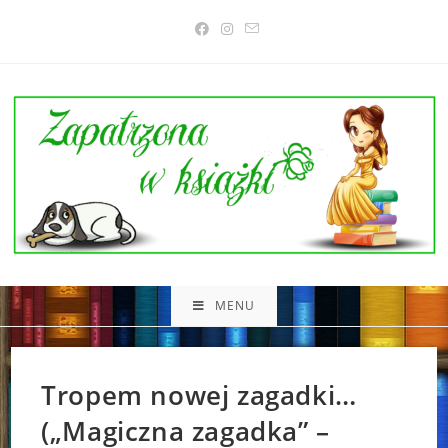
Skip
to
content
MENU
Tropem nowej zagadki…
(„Magiczna zagadka” –