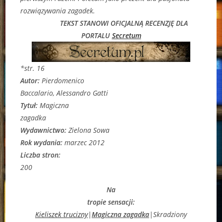
rozwiązywania zagadek.
TEKST STANOWI OFICJALNĄ RECENZJĘ DLA
PORTALU
Secretum
*str. 16
Autor:
Pierdomenico
Baccalario, Alessandro Gatti
Tytuł:
Magiczna
zagadka
Wydawnictwo:
Zielona Sowa
Rok wydania:
marzec 2012
Liczba stron:
200
Na
tropie sensacji:
Kieliszek trucizny
|
Magiczna zagadka
|Skradziony