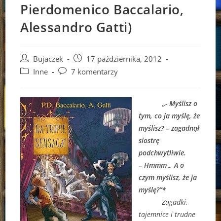
Pierdomenico Baccalario,
Alessandro Gatti)
Post
Post
Bujaczek
17 października, 2012
author:
published:
Post
Post
Inne
7 komentarzy
category:
comments:
„- Myślisz o
tym, co ja myślę, że
myślisz? – zagadnął
siostrę
podchwytliwie.
– Hmmm… A o
czym myślisz, że ja
myślę?”*
Zagadki,
tajemnice i trudne