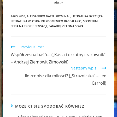
obraz
TAGS:
6/10
,
ALESSANDRO GATTI
,
KRYMINAŁ
,
LITERATURA DZIECIĘCA
,
LITERATURA WŁOSKA
,
PIERDOMENICO BACCALARIO
,
SECRETUM
,
SERIA NA TROPIE SENSACJI
,
ZAGADKI
,
ZIELONA SOWA
Read
Previous Post
more
Współczesna baśń… („Kasia i okrutny czarownik”
articles
– Andrzej Ziemowit Zimowski)
Następny wpis
Ile zrobisz dla miłości? („Strażniczka” – Lee
Carroll)
MOŻE CI SIĘ SPODOBAĆ RÓWNIEŻ