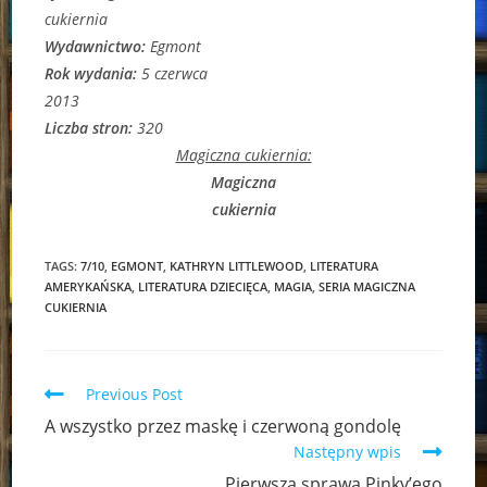
cukiernia
Wydawnictwo:
Egmont
Rok wydania:
5 czerwca
2013
Liczba stron:
320
Magiczna cukiernia:
Magiczna
cukiernia
TAGS:
7/10
,
EGMONT
,
KATHRYN LITTLEWOOD
,
LITERATURA
AMERYKAŃSKA
,
LITERATURA DZIECIĘCA
,
MAGIA
,
SERIA MAGICZNA
CUKIERNIA
Read
Previous Post
more
A wszystko przez maskę i czerwoną gondolę
articles
Następny wpis
Pierwsza sprawa Pinky’ego