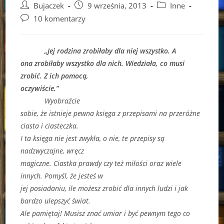
Post
Post
Post
Bujaczek
9 września, 2013
Inne
author:
published:
category:
Post
10 komentarzy
comments:
„Jej rodzina zrobiłaby dla niej wszystko. A
ona zrobiłaby wszystko dla nich. Wiedziała, co musi
zrobić. Z ich pomocą,
oczywiście.”
Wyobraźcie
sobie, że istnieje pewna księga z przepisami na przeróżne
ciasta i ciasteczka.
I ta księga nie jest zwykła, o nie, te przepisy są
nadzwyczajne, wręcz
magiczne. Ciastka prawdy czy też miłości oraz wiele
innych. Pomyśl, że jesteś w
jej posiadaniu, ile możesz zrobić dla innych ludzi i jak
bardzo ulepszyć świat.
Ale pamiętaj! Musisz znać umiar i być pewnym tego co