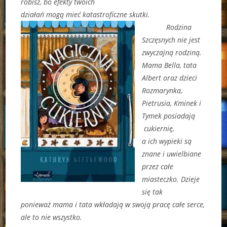
robisz, bo efekty twoich
działań mogą mieć katastroficzne skutki.
Rodzina
Szczęsnych nie jest
zwyczajną rodziną.
Mama Bella, tata
Albert oraz dzieci
Rozmarynka,
Pietrusia, Kminek i
Tymek posiadają
cukiernię,
a ich wypieki są
znane i uwielbiane
przez całe
miasteczko. Dzieje
się tak
ponieważ mama i tata wkładają w swoją pracę całe serce,
ale to nie wszystko.