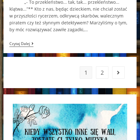
„- To przekleństwo... tak, tak... przekleństwo...
klątwa...”** Kto z nas, będąc dzieckiem, nie chciał zostać
w przyszłości rycerzem, odkrywcą skarbów, walecznym
piratem czy też słynnym detektywem? Marzyliśmy o tym,
by móc rozwiązywać zawiłe zagadki,…
„To
Czytaj Dalej
Pachnie
Zagadką!”*
(„Kieliszek
Trucizny”
–
1
2
Go to the 
Pierdomenico
Baccalario,
Alessandro
Gatti)