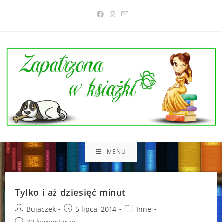
Skip
to
content
MENU
Tylko i aż dziesięć minut
Post
Post
Post
Bujaczek
5 lipca, 2014
Inne
author:
published:
category:
Post
32 komentarze