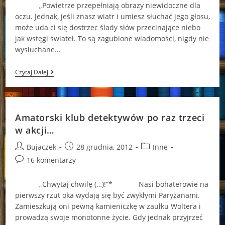
„Powietrze przepełniają obrazy niewidoczne dla
oczu. Jednak, jeśli znasz wiatr i umiesz słuchać jego głosu,
może uda ci się dostrzec ślady słów przecinające niebo
jak wstęgi świateł. To są zagubione wiadomości, nigdy nie
wysłuchane…
Zagubione
Czytaj Dalej
Wiadomości
Amatorski klub detektywów po raz trzeci
w akcji…
Post
Post
Post
Bujaczek
28 grudnia, 2012
Inne
author:
published:
category:
Post
16 komentarzy
comments:
„Chwytaj chwilę (…)!”* Nasi bohaterowie na
pierwszy rzut oka wydają się być zwykłymi Paryżanami.
Zamieszkują oni pewną kamieniczkę w zaułku Woltera i
prowadzą swoje monotonne życie. Gdy jednak przyjrzeć