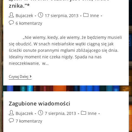
znika.”*
Post
Post
Post
Bujaczek
17 sierpnia, 2013
Inne
author:
published:
category:
Post
6 komentarzy
comments:
„Nie wiemy, kiedy, ale wiemy, że będziemy musieli
się obudzić. W snach niebiańskie wątki ciągną się jak
ścieżki osnute porannymi mgłami zbliżającego się dnia.
Idealny moment nie czeka nigdy. Spada na nas
nieoczekiwanie, w…
„Jeśli
Czytaj Dalej
W
Twoich
Oczach
Jest
Ona,
Zagubione wiadomości
Niebo
Znika.”*
Post
Post
Post
Bujaczek
7 sierpnia, 2013
Inne
author:
published:
category:
Post
7 komentarzy
comments: