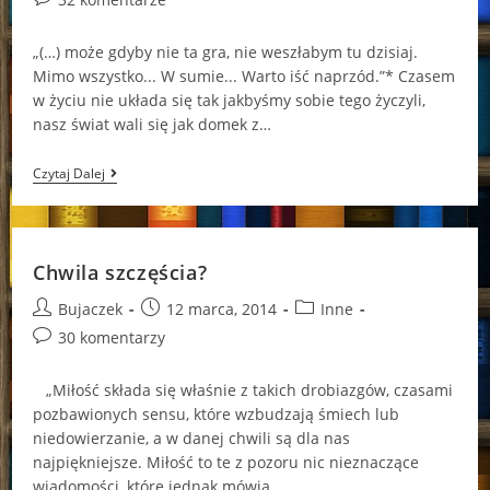
comments:
„(…) może gdyby nie ta gra, nie weszłabym tu dzisiaj.
Mimo wszystko... W sumie... Warto iść naprzód.”* Czasem
w życiu nie układa się tak jakbyśmy sobie tego życzyli,
nasz świat wali się jak domek z…
Tylko
Czytaj Dalej
I
Aż
Dziesięć
Minut
Chwila szczęścia?
Post
Post
Post
Bujaczek
12 marca, 2014
Inne
author:
published:
category:
Post
30 komentarzy
comments:
„Miłość składa się właśnie z takich drobiazgów, czasami
pozbawionych sensu, które wzbudzają śmiech lub
niedowierzanie, a w danej chwili są dla nas
najpiękniejsze. Miłość to te z pozoru nic nieznaczące
wiadomości, które jednak mówią…