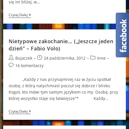
się im bliżej, w…
Amatorski
Czytaj Dalej
Klub
Detektywów
Po
Raz
Trzeci
Nietypowe zakochanie… („Jeszcze jeden
W
Akcji…
dzień” – Fabio Volo)
Post
Post
Post
Bujaczek
24 października, 2012
Inne
author:
published:
category:
Post
16 komentarzy
comments:
„Każdy z nas przynajmniej raz w życiu spotkał
osobę, z którą natychmiast poczuł się dobrze i blisko.
Kogoś, kto mówi tym samym językiem co my. Osobę, przy
której wszystko staje się łatwiejsze”* Każdy…
Nietypowe
Czytaj Dalej
Zakochanie…
(„Jeszcze
Jeden