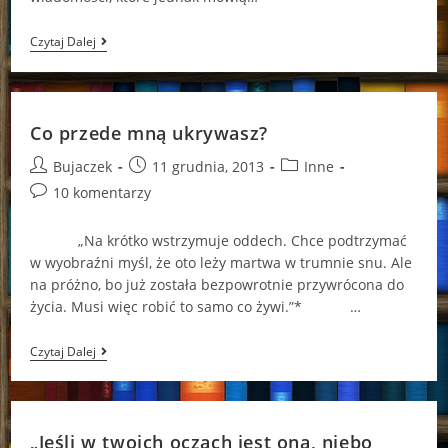
Chwila
Czytaj Dalej
Szczęścia?
Co przede mną ukrywasz?
Post
Post
Post
Bujaczek
11 grudnia, 2013
Inne
author:
published:
category:
Post
10 komentarzy
comments:
„Na krótko wstrzymuje oddech. Chce podtrzymać
w wyobraźni myśl, że oto leży martwa w trumnie snu. Ale
na próżno, bo już została bezpowrotnie przywrócona do
życia. Musi więc robić to samo co żywi.”* …
Co
Czytaj Dalej
Przede
Mną
Ukrywasz?
„Jeśli w twoich oczach jest ona, niebo