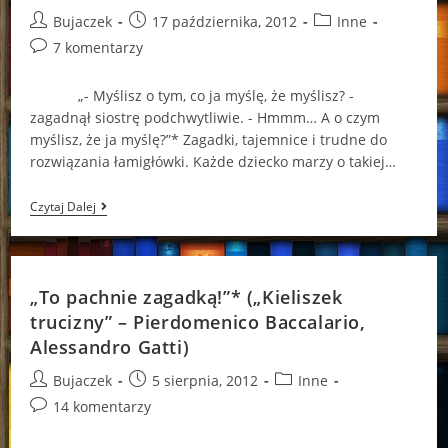
Post
Post
Post
Bujaczek
17 października, 2012
Inne
author:
published:
category:
Post
7 komentarzy
comments:
„- Myślisz o tym, co ja myślę, że myślisz? -
zagadnął siostrę podchwytliwie. - Hmmm… A o czym
myślisz, że ja myślę?”* Zagadki, tajemnice i trudne do
rozwiązania łamigłówki. Każde dziecko marzy o takiej…
Tropem
Czytaj Dalej
Nowej
Zagadki…
(„Magiczna
Zagadka”
–
„To pachnie zagadką!”* („Kieliszek
Pierdomenico
Baccalario,
trucizny” – Pierdomenico Baccalario,
Alessandro
Alessandro Gatti)
Gatti)
Post
Post
Post
Bujaczek
5 sierpnia, 2012
Inne
author:
published:
category:
Post
14 komentarzy
comments: