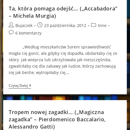
Dzień”
–
Ta, która pomaga odejść… („Accabadora”
Fabio
Volo)
– Michela Murgia)
Post
Post
Post
Bujaczek
23 października, 2012
Inne
author:
published:
category:
Post
6 komentarzy
comments:
„Według mieszkańców Soreni sprawiedliwość
mogła cię gonić, ale gdyby cię dopadła, obdarłaby cię ze
skóry jak wieprza lub ukrzyżowała jak nieszczęśnika,
zgwałciłaby cię dla zabawy jak ludzie, którzy zachowują
się jak bestie, wytropiłaby cię,…
Ta,
Czytaj Dalej
Która
Pomaga
Odejść…
(„Accabadora”
–
Tropem nowej zagadki… („Magiczna
Michela
Murgia)
zagadka” – Pierdomenico Baccalario,
Alessandro Gatti)