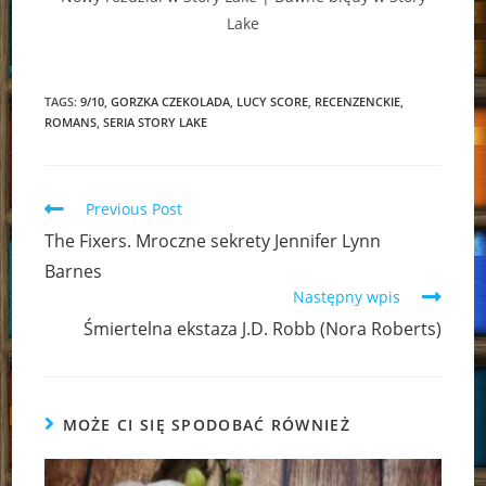
Lake
TAGS:
9/10
,
GORZKA CZEKOLADA
,
LUCY SCORE
,
RECENZENCKIE
,
ROMANS
,
SERIA STORY LAKE
Read
Previous Post
more
The Fixers. Mroczne sekrety Jennifer Lynn
articles
Barnes
Następny wpis
Śmiertelna ekstaza J.D. Robb (Nora Roberts)
MOŻE CI SIĘ SPODOBAĆ RÓWNIEŻ