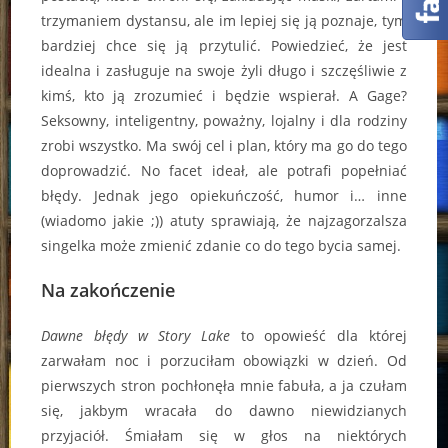
trzymaniem dystansu, ale im lepiej się ją poznaje, tym
bardziej chce się ją przytulić. Powiedzieć, że jest
idealna i zasługuje na swoje żyli długo i szczęśliwie z
kimś, kto ją zrozumieć i będzie wspierał. A Gage?
Seksowny, inteligentny, poważny, lojalny i dla rodziny
zrobi wszystko. Ma swój cel i plan, który ma go do tego
doprowadzić. No facet ideał, ale potrafi popełniać
błędy. Jednak jego opiekuńczość, humor i… inne
(wiadomo jakie ;)) atuty sprawiają, że najzagorzalsza
singelka może zmienić zdanie co do tego bycia samej.
Na zakończenie
Dawne błędy w Story Lake
to opowieść dla której
zarwałam noc i porzuciłam obowiązki w dzień. Od
pierwszych stron pochłonęła mnie fabuła, a ja czułam
się, jakbym wracała do dawno niewidzianych
przyjaciół. Śmiałam się w głos na niektórych