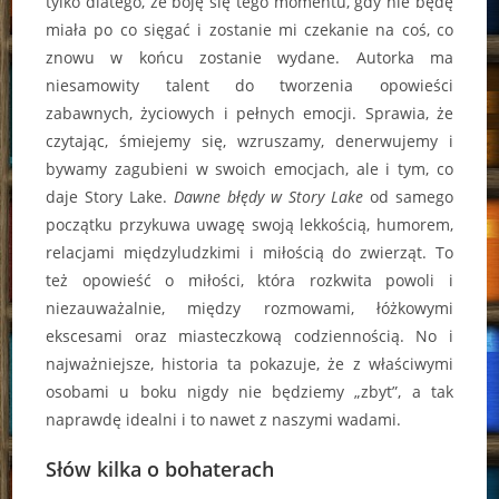
tylko dlatego, że boję się tego momentu, gdy nie będę
miała po co sięgać i zostanie mi czekanie na coś, co
znowu w końcu zostanie wydane. Autorka ma
niesamowity talent do tworzenia opowieści
zabawnych, życiowych i pełnych emocji. Sprawia, że
czytając, śmiejemy się, wzruszamy, denerwujemy i
bywamy zagubieni w swoich emocjach, ale i tym, co
daje Story Lake.
Dawne błędy w Story Lake
od samego
początku przykuwa uwagę swoją lekkością, humorem,
relacjami międzyludzkimi i miłością do zwierząt. To
też opowieść o miłości, która rozkwita powoli i
niezauważalnie, między rozmowami, łóżkowymi
ekscesami oraz miasteczkową codziennością. No i
najważniejsze, historia ta pokazuje, że z właściwymi
osobami u boku nigdy nie będziemy „zbyt”, a tak
naprawdę idealni i to nawet z naszymi wadami.
Słów kilka o bohaterach