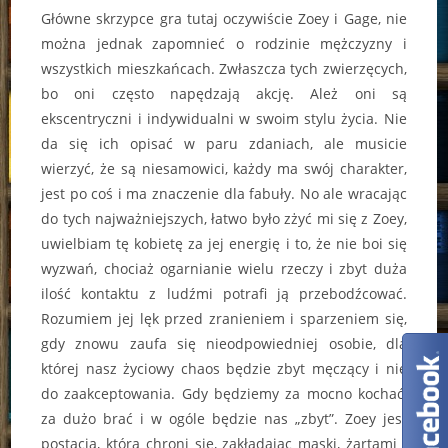
Główne skrzypce gra tutaj oczywiście Zoey i Gage, nie
można jednak zapomnieć o rodzinie mężczyzny i
wszystkich mieszkańcach. Zwłaszcza tych zwierzęcych,
bo oni często napędzają akcję. Ależ oni są
ekscentryczni i indywidualni w swoim stylu życia. Nie
da się ich opisać w paru zdaniach, ale musicie
wierzyć, że są niesamowici, każdy ma swój charakter,
jest po coś i ma znaczenie dla fabuły. No ale wracając
do tych najważniejszych, łatwo było zżyć mi się z Zoey,
uwielbiam tę kobietę za jej energię i to, że nie boi się
wyzwań, chociaż ogarnianie wielu rzeczy i zbyt duża
ilość kontaktu z ludźmi potrafi ją przebodźcować.
Rozumiem jej lęk przed zranieniem i sparzeniem się,
gdy znowu zaufa się nieodpowiedniej osobie, dla
której nasz życiowy chaos będzie zbyt męczący i nie
do zaakceptowania. Gdy będziemy za mocno kochać,
za dużo brać i w ogóle będzie nas „zbyt”. Zoey jest
postacią, która chroni się, zakładając maski, żartami i