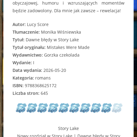
obyczajowej, humoru i wzruszających momentów
będzie zadowolony. Dla mnie jak zawsze – rewelacja!
Autor:
Lucy Score
Tłumaczenie:
Monika Wiśniewska
Tytuł:
Dawne błędy w Story Lake
Tytuł oryginału:
Mistakes Were Made
Wydawnictwo:
Gorzka czekolada
Wydanie:
I
Data wydania:
2026-05-20
Kategoria:
romans
ISBN:
9788368625172
Liczba stron:
645
Story Lake
Nowy rozdział w Story Lake | Dawne błędy w Story