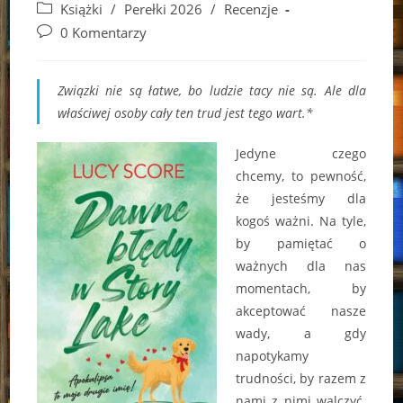
author:
published:
Post
Książki
/
Perełki 2026
/
Recenzje
category:
Post
0 Komentarzy
comments:
Związki nie są łatwe, bo ludzie tacy nie są. Ale dla
właściwej osoby cały ten trud jest tego wart.*
Jedyne czego
chcemy, to pewność,
że jesteśmy dla
kogoś ważni. Na tyle,
by pamiętać o
ważnych dla nas
momentach, by
akceptować nasze
wady, a gdy
napotykamy
trudności, by razem z
nami z nimi walczyć.