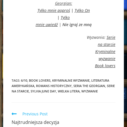
Georgian:
Tylko mnie poproś
|
Tylko On
|
Tylko
mnie uwiedź
|
Nie igraj ze mną
Wyzwania:
Serie
na starcie
Kryminalne
wyzwanie
Book lovers
TAGS:
6/10
,
BOOK LOVERS
,
KRYMINALNE WYZWANIE
,
LITERATURA
AMERYKAŃSKA
,
ROMANS HISTORYCZNY
,
SERIA THE GEORGIAN
,
SERIE
NA STARCIE
,
SYLVIA JUNE DAY
,
WIELKA LITERA
,
WYZWANIE
Read
Previous Post
more
Najtrudniejsza decyzja
articles