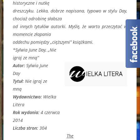
historyczne i nutkę
dreszczyku. Lekka, dobrze napisana, typowo w stylu Day,
chociaż odrobinę słabsza
od innych tytułów autorki. Myślę, że warto przeczytać w
momencie złapania
oddechu pomiędzy „cięższymi” książkami.
*Sylwia June Day, „Nie
igraj ze mną”
Autor:
Sylwia June
Day
Tytuł:
Nie igraj ze
mną
Wydawnictwo:
Wielka
Litera
Rok wydania:
4 czerwca
2014
Liczba stron:
304
The