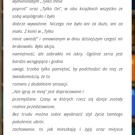
wymieniłabym „Tylko mnie
poproś” oraz „Tylko On”, w obu książkach wszystko ze
sobą współgrało i było
dobrze wyważone. Niczego nie było ani za dużo, ani za
mało. Z kolei w „Tylko
mnie uwiedź” i omawianym w dniu dzisiejszym czegoś mi
brakowało. Była akcja,
namiętność, ale zabrakło mi iskry. Ogólnie seria jest
bardzo wciągająca i godna
uwagi, trzeba tylko pamiętać, by podchodzić do niej ze
świadomością, że to
romans z dodatkiem sensacji.
„Nie igraj ze mną” jest dopracowane i
przemyślane. Czasy, w których rzecz się dzieje zostały
realnie przedstawione.
Bez trudu można sobie wyobrazić styl życia tamtego
pokolenia: ubiór,
zachowanie, to jak mieszkają i żyją oraz miejsca