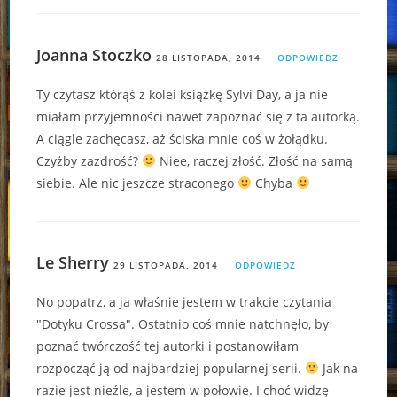
Joanna Stoczko
28 LISTOPADA, 2014
ODPOWIEDZ
Ty czytasz którąś z kolei książkę Sylvi Day, a ja nie
miałam przyjemności nawet zapoznać się z ta autorką.
A ciągle zachęcasz, aż ściska mnie coś w żołądku.
Czyżby zazdrość?
Niee, raczej złość. Złość na samą
siebie. Ale nic jeszcze straconego
Chyba
Le Sherry
29 LISTOPADA, 2014
ODPOWIEDZ
No popatrz, a ja właśnie jestem w trakcie czytania
"Dotyku Crossa". Ostatnio coś mnie natchnęło, by
poznać twórczość tej autorki i postanowiłam
rozpocząć ją od najbardziej popularnej serii.
Jak na
razie jest nieźle, a jestem w połowie. I choć widzę