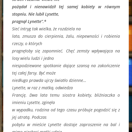
pożądał i nienawidził tej samej kobiety w równym
stopniu. Nie lubił Lysette,
pragnął Lynette”.*
Sieć intryg tak wielka, że rozdziela na
lata, zmusza do cierpienia, żalu, niepewności i robienia
rzeczy, o których
pragnęłoby się zapomnieć. Chęć zemsty wpływająca na
losy wielu ludzi i jedno
niespodziewane spotkanie dające szansą na zakończenie
tej całej farsy. Być może
niedługo prawda ujrzy światło dzienne…
Lynette, w raz z matką, odwiedza
Francję. Dwa lata temu siostra kobiety, bliźniaczka o
imieniu Lysette, zginęła
w wypadku, rodzina od tego czasu próbuje pogodzić się z
jej utratą. Podczas
pobytu w mieście Lynette dostaje zaproszenie na bal i
mimo niechęci matki udaje