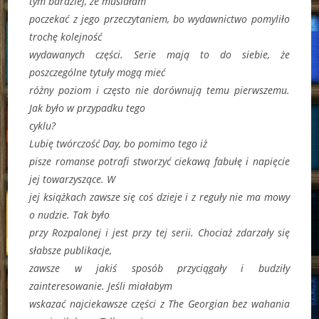
tym bardziej, że musiałam
poczekać z jego przeczytaniem, bo wydawnictwo pomyliło
trochę kolejność
wydawanych części. Serie mają to do siebie, że
poszczególne tytuły mogą mieć
różny poziom i często nie dorównują temu pierwszemu.
Jak było w przypadku tego
cyklu?
Lubię twórczość Day, bo pomimo tego iż
pisze romanse potrafi stworzyć ciekawą fabułę i napięcie
jej towarzyszące. W
jej książkach zawsze się coś dzieje i z reguły nie ma mowy
o nudzie. Tak było
przy Rozpalonej i jest przy tej serii. Chociaż zdarzały się
słabsze publikacje,
zawsze w jakiś sposób przyciągały i budziły
zainteresowanie. Jeśli miałabym
wskazać najciekawsze części z The Georgian bez wahania