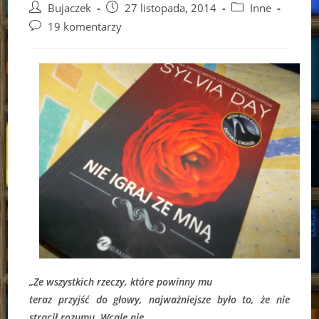
Post
Post
Post
Bujaczek
27 listopada, 2014
Inne
author:
published:
category:
Post
19 komentarzy
comments:
„Ze wszystkich rzeczy, które powinny mu
teraz przyjść do głowy, najważniejsze było to, że nie
stracił rozumu. Wcale nie