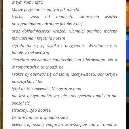
w tym komu ufać.
Muszę przyznać, że po tym jak minęło
trochę czasu od momentu skończenia książki
pozapominałam odrobinę faktów z niej
oraz dokładniejszych wrażeń. Niemniej pomimo mojego
marudzenia i kręcenia nosem
czytało mi się ją szybko i przyjemnie. Wczułam się w
fabułę, z ciekawością
śledziłam poczynania bohaterów i im kibicowałam. No a
w romansach o to chodzi, no
i także by oderwać się od szarej rzeczywistości, pomarzyć i
powzdychać. I ten
tytuł mi to zapewnił. „Nie igraj ze mną
nie jest niczym ambitnym, ale czas spędzony nad nią nie
okazał się
stracony. Było dobrze.
Ostatni tom serii spodoba się z
pewnością osobą znającym wcześniejsze tomy, romanse