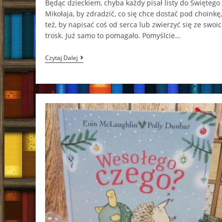
Będąc dzieckiem, chyba każdy pisał listy do Świętego
Mikołaja, by zdradzić, co się chce dostać pod choinkę,
też, by napisać coś od serca lub zwierzyć się ze swoi
trosk. Już samo to pomagało. Pomyślcie…
Listy
Czytaj Dalej
Świętego
Mikołaja
J.R.R.
Tolkien
[ChristmasBooks]