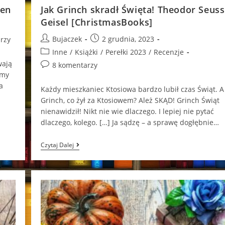
żen
Jak Grinch skradł Święta! Theodor Seuss
Geisel [ChristmasBooks]
Post
Post
Bujaczek
2 grudnia, 2023
rzy
author:
published:
Post
Inne
/
Książki
/
Perełki 2023
/
Recenzje
category:
wają
Post
8 komentarzy
imy
comments:
a
Każdy mieszkaniec Ktosiowa bardzo lubił czas Świąt. A
Grinch, co żył za Ktosiowem? Ależ SKĄD! Grinch Świąt
nienawidził! Nikt nie wie dlaczego. I lepiej nie pytać
dlaczego, kolego. […] Ja sądzę – a sprawę dogłębnie…
Jak
Czytaj Dalej
Grinch
Skradł
Święta!
Theodor
Seuss
Geisel
[ChristmasBooks]