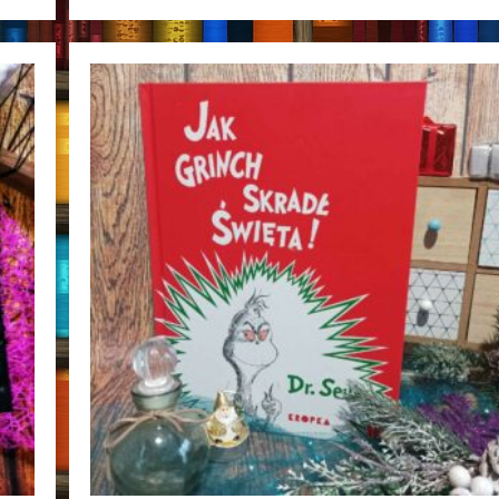
Po
Sąsiedzku
Anna
Wolf
[ChristmasBooks]