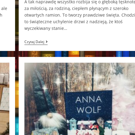
A tak naprawdę wszystko rozbija się o głęboką tęsknot
 ale
za miłością, za rodziną, ciepłem płynącym z szeroko
ch
otwartych ramion. To tworzy prawdziwe święta. Chodzi
to świąteczne uchylenie drzwi z nadzieją, że ktoś
wyczekiwany stanie…
Światełko
Czytaj Dalej
W
Oknie
Magdalena
Kordel
[ChristmasBooks]