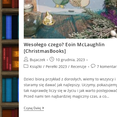
Wesołego czego? Eoin McLaughlin
[ChristmasBooks]
Post
Post
Bujaczek
10 grudnia, 2023
author:
published:
Post
Post
Książki
/
Perełki 2023
/
Recenzje
7 komentar
category:
comments:
Dzieci biorą przykład z dorosłych, wiemy to wszyscy i
staramy się dawać jak najlepszy. Uczymy, pokazujemy
tak naprawdę liczy się w życiu i jak warto postępować
Przed nami ten najbardziej magiczny czas, a co…
Wesołego
Czytaj Dalej
Czego?
Eoin