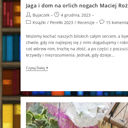
Jaga i dom na orlich nogach Maciej Ro
Post
Post
Bujaczek
4 grudnia, 2023
author:
published:
Post
Post
Książki
/
Perełki 2023
/
Recenzje
15 komenta
category:
comments:
Możemy kochać naszych bliskich całym sercem, a by
chwile, gdy nie najlepiej się z nimi dogadujemy i rob
coś wbrew nim, trochę na złość, a po części z poczuci
krzywdy i niezrozumienia. Jednak, gdy dzieje…
Jaga
Czytaj Dalej
I
Dom
Na
Orlich
Nogach
Maciej
Rożen