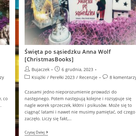
Święta po sąsiedzku Anna Wolf
[ChristmasBooks]
Post
Post
Bujaczek
6 grudnia, 2023
author:
published:
Post
Post
zy
Książki
/
Perełki 2023
/
Recenzje
8 komentarz
category:
comments:
Czasami jedno nieporozumienie prowadzi do
, co
następnego. Potem następują kolejne i rozsypuje się
.
nagle worek sprzeczek, kłótni i psikusów. Może się to
ciągnąć latami i nawet nie musimy pamiętać, od czego 
zaczęło. Liczy się fakt,…
Święta
Czytaj Dalej