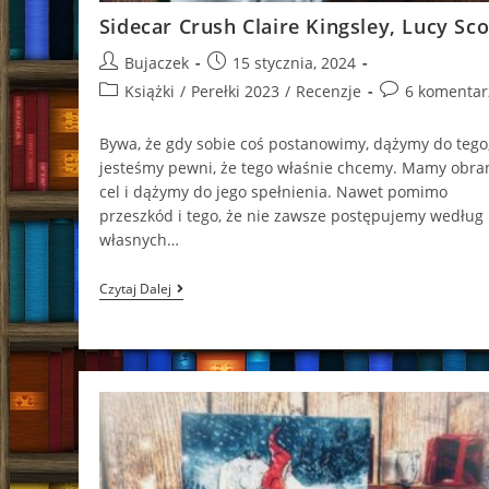
Sidecar Crush Claire Kingsley, Lucy Sc
Post
Post
Bujaczek
15 stycznia, 2024
author:
published:
Post
Post
Książki
/
Perełki 2023
/
Recenzje
6 komentar
category:
comments:
Bywa, że gdy sobie coś postanowimy, dążymy do tego
jesteśmy pewni, że tego właśnie chcemy. Mamy obra
cel i dążymy do jego spełnienia. Nawet pomimo
przeszkód i tego, że nie zawsze postępujemy według
własnych…
Sidecar
Czytaj Dalej
Crush
Claire
Kingsley,
Lucy
Score