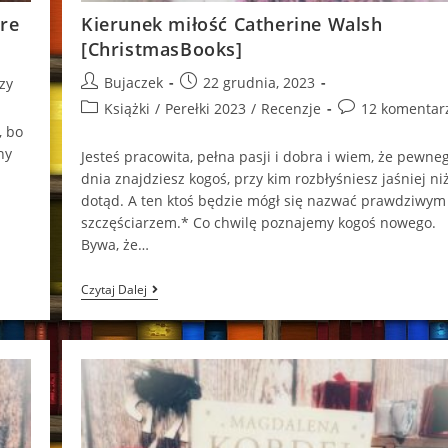
ore
Kierunek miłość Catherine Walsh
[ChristmasBooks]
Post
Post
Bujaczek
22 grudnia, 2023
zy
author:
published:
Post
Post
Książki
/
Perełki 2023
/
Recenzje
12 komentar
category:
comments:
, bo
ny
Jesteś pracowita, pełna pasji i dobra i wiem, że pewne
dnia znajdziesz kogoś, przy kim rozbłyśniesz jaśniej ni
dotąd. A ten ktoś będzie mógł się nazwać prawdziwym
szczęściarzem.* Co chwilę poznajemy kogoś nowego.
Bywa, że…
Kierunek
Czytaj Dalej
Miłość
Catherine
Walsh
[ChristmasBooks]