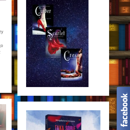
zy
go
ż