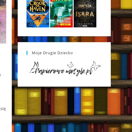
Moje Drugie Dziecko
y
się