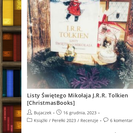
Listy Świętego Mikołaja J.R.R. Tolkien
[ChristmasBooks]
Post
Post
Bujaczek
16 grudnia, 2023
author:
published:
Post
Post
Książki
/
Perełki 2023
/
Recenzje
6 komentar
category:
comments: