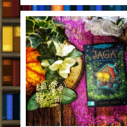
McLaughlin
[ChristmasBooks]