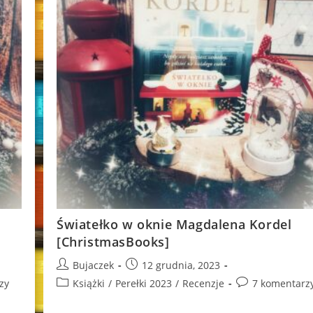
Światełko w oknie Magdalena Kordel
[ChristmasBooks]
Post
Post
Bujaczek
12 grudnia, 2023
author:
published:
Post
Post
zy
Książki
/
Perełki 2023
/
Recenzje
7 komentarz
category:
comments: