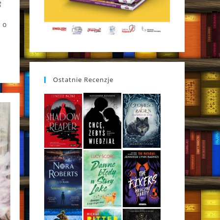
ę
 o
Ostatnie Recenzje