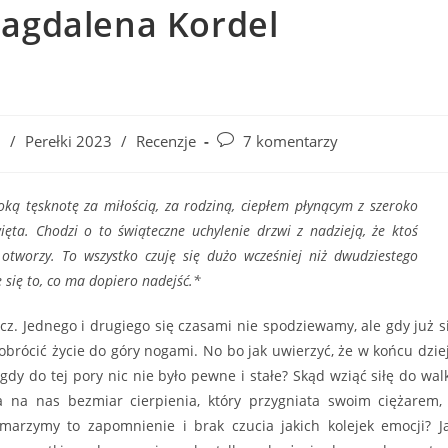
Magdalena Kordel
Post
i
/
Perełki 2023
/
Recenzje
7 komentarzy
comments:
oką tęsknotę za miłością, za rodziną, ciepłem płynącym z szeroko
ęta. Chodzi o to świąteczne uchylenie drzwi z nadzieją, że ktoś
 otworzy. To wszystko czuję się dużo wcześniej niż dwudziestego
 się to, co ma dopiero nadejść.*
acz. Jednego i drugiego się czasami nie spodziewamy, ale gdy już s
i obrócić życie do góry nogami. No bo jak uwierzyć, że w końcu dzie
gdy do tej pory nic nie było pewne i stałe? Skąd wziąć siłę do walk
 na nas bezmiar cierpienia, który przygniata swoim ciężarem,
marzymy to zapomnienie i brak czucia jakich kolejek emocji? J