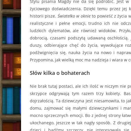
Stylu pisania Magdy nie da się podrobić. Jest 
życiowego doświadczenia. Dzięki temu przez jej k
historii pisze.
Światełko w oknie
to powieść z życia wz
realistyczne i pełne emocji, trudno ich nie odcz
ludzkich dylematów, ale również widoków. Przy
dobrocią, czasami podszytą udawaną oschłością. J
duszy, odbierające chęć do życia, wywołujące roz
podźwignięcia się, nauka życia na nowo i naprawa
Przypomina, jak wielką moc ma nadzieja i wiara w 
Słów kilka o bohaterach
Nie brak tutaj postaci, ale ich ilość w niczym nie
skrzypce odgrywają tym razem trzy kobiety. Bas
dojrzałością. Ta dziewczyna jest niesamowita, to jak
domu, zajmować się małymi dziewczynkami i mamą
mocno sprzecznych emocji. Bo z jednej strony łatwo
ukochanego, jeszcze w tak nagły sposób. Z drugie
dzieci i bądźmy szczerzy, nie interesowała s