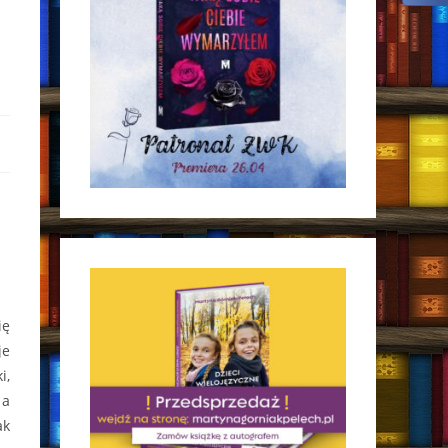
ię
je
i,
 a
ak