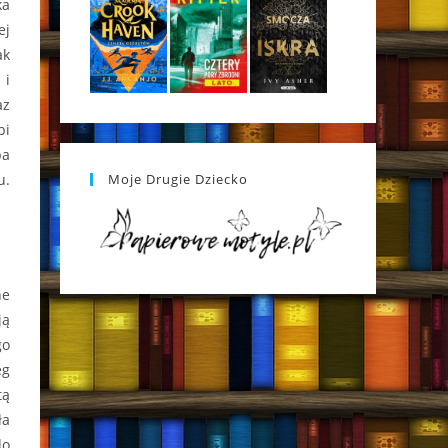
ka
ej
ak
 i
az
bi
ba
u.
Moje Drugie Dziecko
ne
ją
go
eg
tą
ła
do