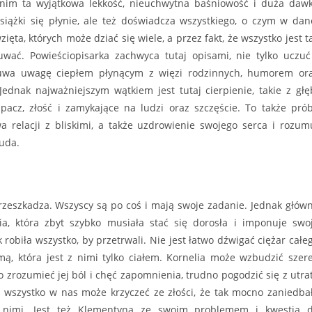
w nim ta wyjątkowa lekkość, nieuchwytna baśniowość i duża daw
siążki się płynie, ale też doświadcza wszystkiego, o czym w dan
ięta, których może dziać się wiele, a przez fakt, że wszystko jest t
uwać. Powieściopisarka zachwyca tutaj opisami, nie tylko uczuć
kuwa uwagę ciepłem płynącym z więzi rodzinnych, humorem or
ednak najważniejszym wątkiem jest tutaj cierpienie, takie z głę
pacz, złość i zamykające na ludzi oraz szczęście. To także pró
 relacji z bliskimi, a także uzdrowienie swojego serca i rozum
cuda.
 przeszkadza. Wszyscy są po coś i mają swoje zadanie. Jednak głów
ia, która zbyt szybko musiała stać się dorosła i imponuje swo
 robiła wszystko, by przetrwali. Nie jest łatwo dźwigać ciężar całe
, która jest z nimi tylko ciałem. Kornelia może wzbudzić szer
 zrozumieć jej ból i chęć zapomnienia, trudno pogodzić się z utra
j wszystko w nas może krzyczeć ze złości, że tak mocno zaniedba
ię nimi. Jest też Klementyna ze swoim problemem i kwestią 