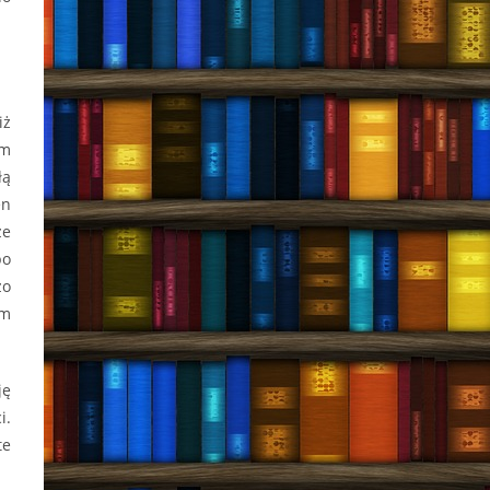
iż
am
łą
en
ze
po
zo
em
ję
i.
te