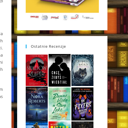
go
Ma
ch
Ostatnie Recenzje
i.
na
mi
ch
em
as