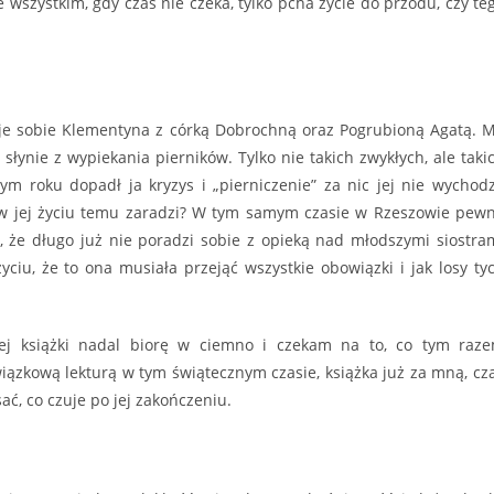
e wszystkim, gdy czas nie czeka, tylko pcha życie do przodu, czy te
je sobie Klementyna z córką Dobrochną oraz Pogrubioną Agatą. 
 słynie z wypiekania pierników. Tylko nie takich zwykłych, ale taki
ym roku dopadł ja kryzys i „pierniczenie” za nic jej nie wychodz
oś w jej życiu temu zaradzi? W tym samym czasie w Rzeszowie pew
e, że długo już nie poradzi sobie z opieką nad młodszymi siostra
ciu, że to ona musiała przejąć wszystkie obowiązki i jak losy ty
rej książki nadal biorę w ciemno i czekam na to, co tym raz
ązkową lekturą w tym świątecznym czasie, książka już za mną, cz
ać, co czuje po jej zakończeniu.