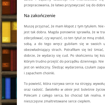
przepracowania, że łatwo przyzwyczaić się do dobre
Na zakończenie
Muszę przyznać, że mam kłopot z tym tytułem. Nie 
jest tak dobra. Magda ponownie sprawiła, że w tra
zdecydować, czy wyrazić, co ten tytuł ze mną zrobił
sobą, a do tego wręcz gubiłam się w swoich ucz
obezwładniający strach. Potrafiłam się też śmiać,
dobrze, że wydarzy się cud. Po skończeniu tej ksi
którym trudno przejść do porządku dziennego. Nie m
jest on widoczny. Śledząc wydarzenia, czułam zap
i zapachem choinki.
To powieść, która rozrywa serce na strzępy, wywołuj
oraz radość.
Światełko w oknie
jest boleśnie życiow
Polecam z całego serca, bo chociaż tak realna, m
nieszczęsne zmaltretowane serce ciepłem.