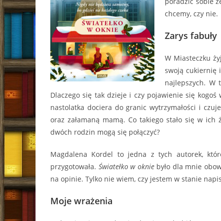
poradzić sobie z
chcemy, czy nie.
Zarys fabuły
W Miasteczku ży
swoją cukiernię i
najlepszych. W t
Dlaczego się tak dzieje i czy pojawienie się kog
nastolatka dociera do granic wytrzymałości i czuj
oraz załamaną mamą. Co takiego stało się w ich ży
dwóch rodzin mogą się połączyć?
Magdalena Kordel to jedna z tych autorek, któ
przygotowała.
Światełko w oknie
było dla mnie obowi
na opinie. Tylko nie wiem, czy jestem w stanie napis
Moje wrażenia