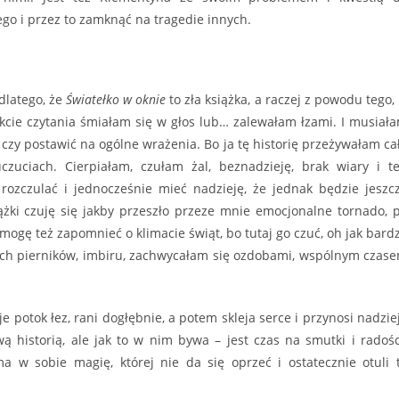
go i przez to zamknąć na tragedie innych.
dlatego, że
Światełko w oknie
to zła książka, a raczej z powodu tego, 
kcie czytania śmiałam się w głos lub… zalewałam łzami. I musiał
, czy postawić na ogólne wrażenia. Bo ja tę historię przeżywałam ca
uciach. Cierpiałam, czułam żal, beznadzieję, brak wiary i t
 rozczulać i jednocześnie mieć nadzieję, że jednak będzie jeszc
ążki czuję się jakby przeszło przeze mnie emocjonalne tornado, 
ogę też zapomnieć o klimacie świąt, bo tutaj go czuć, oh jak bard
ach pierników, imbiru, zachwycałam się ozdobami, wspólnym czas
e potok łez, rani dogłębnie, a potem skleja serce i przynosi nadzie
ą historią, ale jak to w nim bywa – jest czas na smutki i radośc
a w sobie magię, której nie da się oprzeć i ostatecznie otuli 