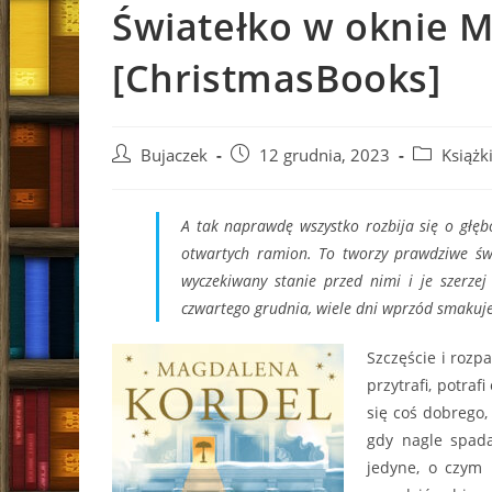
Światełko w oknie 
[ChristmasBooks]
Post
Post
Post
Bujaczek
12 grudnia, 2023
Książk
author:
published:
category:
A tak naprawdę wszystko rozbija się o głęb
otwartych ramion. To tworzy prawdziwe świ
wyczekiwany stanie przed nimi i je szerzej
czwartego grudnia, wiele dni wprzód smakuje
Szczęście i rozp
przytrafi, potraf
się coś dobrego, 
gdy nagle spada
jedyne, o czym 