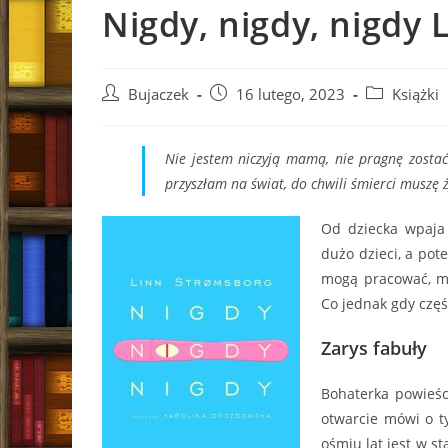
Nigdy, nigdy, nigdy
Post
Post
Post
Bujaczek
16 lutego, 2023
Książki
author:
published:
category:
Nie jestem niczyją mamą, nie pragnę zosta
przyszłam na świat, do chwili śmierci muszę 
Od dziecka wpaja 
dużo dzieci, a pot
mogą pracować, mi
Co jednak gdy częś
Zarys fabuły
Bohaterka powieśc
otwarcie mówi o 
ośmiu lat jest w st