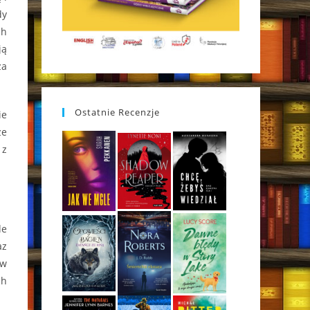
dy
ch
ją
za
Ostatnie Recenzje
ie
że
 z
de
az
ów
ch