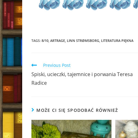
TAGS:
8/10
,
ARTRAGE
,
LINN STRØMSBORG
,
LITERATURA PIĘKNA
Read
Previous Post
more
Spiski, ucieczki, tajemnice i porwania Teresa
articles
Radice
MOŻE CI SIĘ SPODOBAĆ RÓWNIEŻ