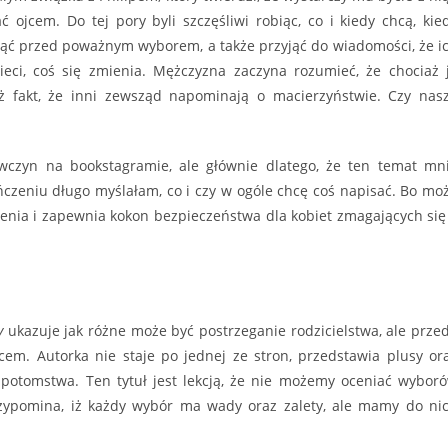
ć ojcem. Do tej pory byli szczęśliwi robiąc, co i kiedy chcą, kie
ąć przed poważnym wyborem, a także przyjąć do wiadomości, że i
zieci, coś się zmienia. Mężczyzna zaczyna rozumieć, że chociaż 
ż fakt, że inni zewsząd napominają o macierzyństwie. Czy nas
wczyn na bookstagramie, ale głównie dlatego, że ten temat mn
ończeniu długo myślałam, co i czy w ogóle chcę coś napisać. Bo mo
ślenia i zapewnia kokon bezpieczeństwa dla kobiet zmagających się
y
ukazuje jak różne może być postrzeganie rodzicielstwa, ale prze
em. Autorka nie staje po jednej ze stron, przedstawia plusy or
 potomstwa. Ten tytuł jest lekcją, że nie możemy oceniać wybor
rzypomina, iż każdy wybór ma wady oraz zalety, ale mamy do ni