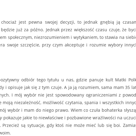
 chociaż jest pewna swojej decyzji, to jednak gnębią ją czasa
e będzie już za późno. Jednak przez większość czasu czuje, że byc
kiem społecznym, niezrozumieniem i wytykaniem, to stawia na siebi
ra swoje szczęście, przy czym akceptuje i rozumie wybory innyc
ozytywny odbiór tego tytułu u nas, gdzie panuje kult Matki Polk
y i opisuje jak się z tym czuje. A ja ją rozumiem, sama mam 35 lat
asnych. I mój wybór nie jest spowodowany ograniczeniami z powo
e moją niezależność, możliwość czytania, spania i wszystkich inny
o mój wybór i mam do niego prawo. Wiem co czuła bohaterka słyszą
dy
pokazuje jakie to niewłaściwe i pozbawione wrażliwości na uczuc
Przecież są sytuacje, gdy ktoś nie może mieć lub się boi. Zamia
swoim.