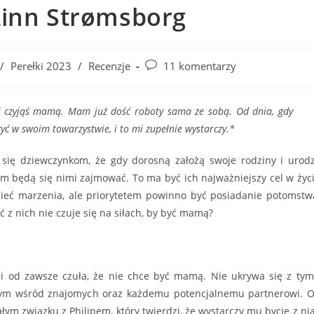
 Linn Strømsborg
Post
/
Perełki 2023
/
Recenzje
11 komentarzy
comments:
ć czyjąś mamą. Mam już dość roboty sama ze sobą. Od dnia, gdy
żyć w swoim towarzystwie, i to mi zupełnie wystarczy.*
się dziewczynkom, że gdy dorosną założą swoje rodziny i urod
em będą się nimi zajmować. To ma być ich najważniejszy cel w życ
eć marzenia, ale priorytetem powinno być posiadanie potomstw
ć z nich nie czuje się na siłach, by być mamą?
i od zawsze czuła, że nie chce być mamą. Nie ukrywa się z tym
tym wśród znajomych oraz każdemu potencjalnemu partnerowi. 
ałym związku z Philipem, który twierdzi, że wystarczy mu bycie z nią