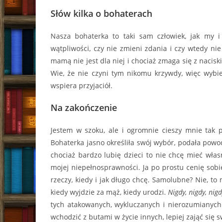
Słów kilka o bohaterach
Nasza bohaterka to taki sam człowiek, jak my i
wątpliwości, czy nie zmieni zdania i czy wtedy ni
mamą nie jest dla niej i chociaż zmaga się z nacis
Wie, że nie czyni tym nikomu krzywdy, więc wybie
wspiera przyjaciół.
Na zakończenie
Jestem w szoku, ale i ogromnie cieszy mnie tak p
Bohaterka jasno określiła swój wybór, podała powod
chociaż bardzo lubię dzieci to nie chcę mieć wł
mojej niepełnosprawności. Ja po prostu cenię sobi
rzeczy, kiedy i jak długo chcę. Samolubne? Nie, t
kiedy wyjdzie za mąż, kiedy urodzi.
Nigdy, nigdy, nig
tych atakowanych, wykluczanych i nierozumianych. 
wchodzić z butami w życie innych, lepiej zająć się 