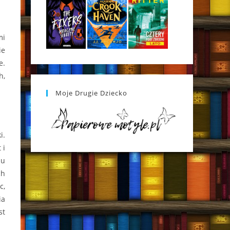
mi
ie
e.
h,
Moje Drugie Dziecko
i.
 i
du
ch
c,
ia
st