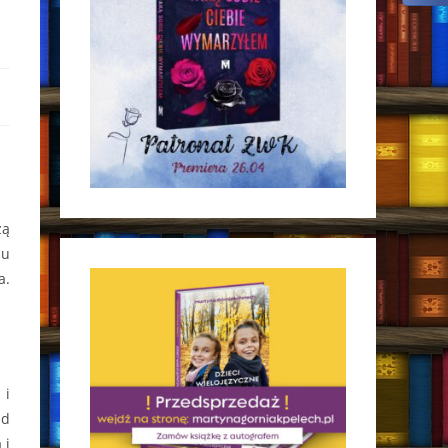
zą
iu
a.
 i
Od
 i