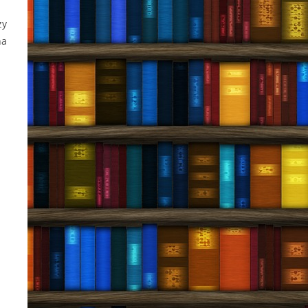
zy
na