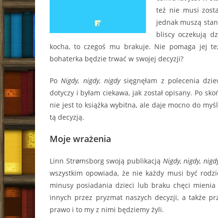
też nie musi zosta
jednak muszą stan
bliscy oczekują d
kocha, to czegoś mu brakuje. Nie pomaga jej te
bohaterka będzie trwać w swojej decyzji?
Po
Nigdy, nigdy, nigdy
sięgnęłam z polecenia dzie
dotyczy i byłam ciekawa, jak został opisany. Po sk
nie jest to książka wybitna, ale daje mocno do my
tą decyzją.
Moje wrażenia
Linn Strømsborg swoją publikacją
Nigdy, nigdy, nigd
wszystkim opowiada, że nie każdy musi być rodzic
minusy posiadania dzieci lub braku chęci mienia
innych przez pryzmat naszych decyzji, a także p
prawo i to my z nimi będziemy żyli.