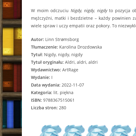
W moim odczuciu
Nigdy, nigdy, nigdy
to pozycja ob
mężczyźni, matki i bezdzietne – każdy powinien z
wiele spraw i uczy empatii oraz pokory. To niezwykl
Autor:
Linn Strømsborg
Tłumaczenie:
Karolina Drozdowska
Tytuł:
Nigdy, nigdy, nigdy
Tytuł oryginału:
Aldri, aldri, aldri
Wydawnictwo:
ArtRage
Wydanie:
I
Data wydania:
2022-11-07
Kategoria:
lit. piękna
ISBN:
9788367515061
Liczba stron:
280