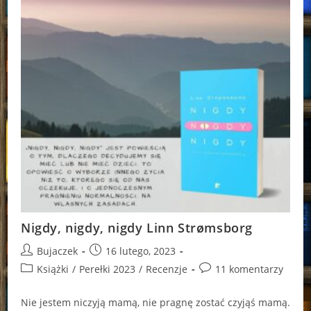
Nigdy, nigdy, nigdy Linn Strømsborg
Post
Post
Bujaczek
16 lutego, 2023
author:
published:
Post
Post
Książki
/
Perełki 2023
/
Recenzje
11 komentarzy
category:
comments:
Nie jestem niczyją mamą, nie pragnę zostać czyjąś mamą.