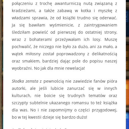
połączeniu z trochę awanturniczą nutą związaną z
kradzieżami, a także zabawą w kotka i myszkę z
władzami sprawia, że od książki trudno się oderwać.
Ja się bawiłam wyśmienicie, z zaintrygowaniem
śledziłam powieść od pierwszej do ostatniej strony,
wraz z bohaterami przeżywałam ich losy. Muszę
pochwalić, że niczego nie było za dużo, ani za mało, a
wątek miłosny został poprowadzony z delikatnością
oraz smakiem, bardziej dając pole do popisu naszej
wyobraźni. No jak dla mnie rewelacja!
Słodka zemsta
z pewnością nie zawiedzie fanów pióra
autorki, ale jeśli lubicie zanurzać się w innych
kulturach, nie boicie się trudnych tematów oraz
szczypty subtelnie ukazanego romansu to też książka
dla was. No i nie zapomnijmy o części przygodowej,
bo w tej kwestii dzieje się bardzo dużo!