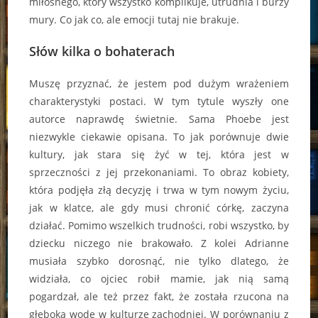
miłosnego, który wszystko komplikuje, utrudnia i burzy
mury. Co jak co, ale emocji tutaj nie brakuje.
Słów kilka o bohaterach
Muszę przyznać, że jestem pod dużym wrażeniem
charakterystyki postaci. W tym tytule wyszły one
autorce naprawdę świetnie. Sama Phoebe jest
niezwykle ciekawie opisana. To jak porównuje dwie
kultury, jak stara się żyć w tej, która jest w
sprzeczności z jej przekonaniami. To obraz kobiety,
która podjęła złą decyzję i trwa w tym nowym życiu,
jak w klatce, ale gdy musi chronić córkę, zaczyna
działać. Pomimo wszelkich trudności, robi wszystko, by
dziecku niczego nie brakowało. Z kolei Adrianne
musiała szybko dorosnąć, nie tylko dlatego, że
widziała, co ojciec robił mamie, jak nią samą
pogardzał, ale też przez fakt, że została rzucona na
głęboką wodę w kulturze zachodniej. W porównaniu z