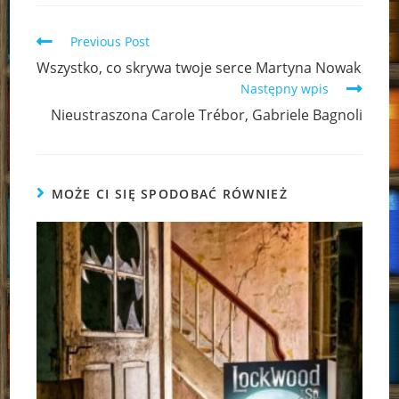
Read
Previous Post
more
Wszystko, co skrywa twoje serce Martyna Nowak
articles
Następny wpis
Nieustraszona Carole Trébor, Gabriele Bagnoli
MOŻE CI SIĘ SPODOBAĆ RÓWNIEŻ