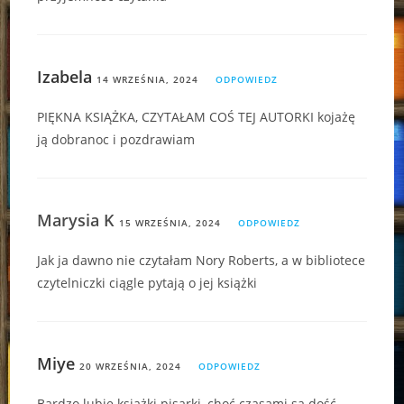
Izabela
14 WRZEŚNIA, 2024
ODPOWIEDZ
PIĘKNA KSIĄŻKA, CZYTAŁAM COŚ TEJ AUTORKI kojażę
ją dobranoc i pozdrawiam
Marysia K
15 WRZEŚNIA, 2024
ODPOWIEDZ
Jak ja dawno nie czytałam Nory Roberts, a w bibliotece
czytelniczki ciągle pytają o jej książki
Miye
20 WRZEŚNIA, 2024
ODPOWIEDZ
Bardzo lubię książki pisarki, choć czasami są dość