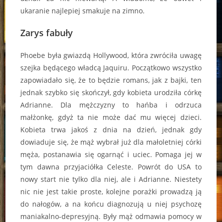
ukaranie najlepiej smakuje na zimno.
Zarys fabuły
Phoebe była gwiazdą Hollywood, która zwróciła uwagę
szejka będącego władcą Jaquiru. Początkowo wszystko
zapowiadało się, że to będzie romans, jak z bajki, ten
jednak szybko się skończył, gdy kobieta urodziła córkę
Adrianne. Dla mężczyzny to hańba i odrzuca
małżonkę, gdyż ta nie może dać mu więcej dzieci.
Kobieta trwa jakoś z dnia na dzień, jednak gdy
dowiaduje się, że mąż wybrał już dla małoletniej córki
męża, postanawia się ogarnąć i uciec. Pomaga jej w
tym dawna przyjaciółka Celeste. Powrót do USA to
nowy start nie tylko dla niej, ale i Adrianne. Niestety
nic nie jest takie proste, kolejne porażki prowadzą ją
do nałogów, a na końcu diagnozują u niej psychozę
maniakalno-depresyjną. Były mąż odmawia pomocy w