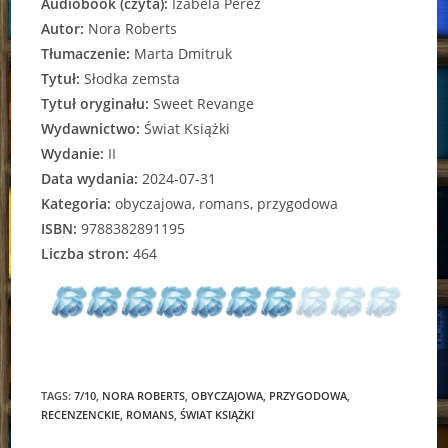
Audiobook (czyta):
Izabela Perez
Autor:
Nora Roberts
Tłumaczenie:
Marta Dmitruk
Tytuł:
Słodka zemsta
Tytuł oryginału:
Sweet Revange
Wydawnictwo:
Świat Książki
Wydanie:
II
Data wydania:
2024-07-31
Kategoria:
obyczajowa, romans, przygodowa
ISBN:
9788382891195
Liczba stron:
464
TAGS:
7/10
,
NORA ROBERTS
,
OBYCZAJOWA
,
PRZYGODOWA
,
RECENZENCKIE
,
ROMANS
,
ŚWIAT KSIĄŻKI