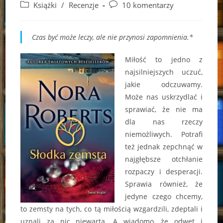
author:
published:
Post
Post
Książki
/
Recenzje
10 komentarzy
category:
comments:
Czas być może leczy, ale nie przynosi zapomnienia.*
Miłość to jedno z
najsilniejszych uczuć,
jakie odczuwamy.
Może nas uskrzydlać i
sprawiać, że nie ma
dla nas rzeczy
niemożliwych. Potrafi
też jednak zepchnąć w
najgłębsze otchłanie
rozpaczy i desperacji.
Sprawia również, że
jedyne czego chcemy,
to zemsty na tych, co tą miłością wzgardzili, zdeptali i
uznali za nic niewartą. A wiadomo, że odwet i