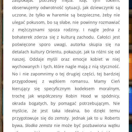
zaspokajać potrzeby męża. Idąc tym tokiem,
obserwujemy odwrotność sytuacji, jak dziewczynki są
uczone, że tylko w haremie są bezpieczne, żeby nie
ulegać pokusom, bo są słabe, nie powinny rozmawiać
z mężczyznami spoza rodziny. I nagle jedna z
bohaterek zderza się z kulturą zachodu. Całości jest
poświęcone sporo uwagi, autorka skupia się na
detalach kultury Orientu, pokazuje, jak ta różni się od
naszej. Oddaje myśli oraz emocje kobiet w niej
wychowanych i tych, które nagle mają z nią styczność.
No i nie zapomnimy o tej drugiej części, tej bardziej
przygodowej z wątkiem romansu. Mamy Cień
kierujący się specyficznym kodeksem moralnym,
trochę jak współczesny Robin Hood w spódnicy,
okrada bogatych, by pomagać potrzebującym. Nie
myślcie, że jest taka idealna, bo dzięki temu
przygotowuje się do zemsty. Jednak jak to u Roberts
bywa,
Słodka zemsta
nie może być pozbawiona wątku