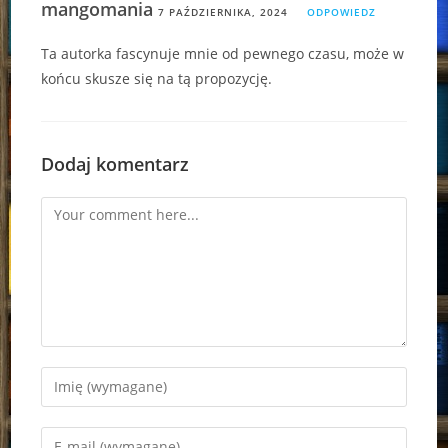
mangomania
7 PAŹDZIERNIKA, 2024
ODPOWIEDZ
Ta autorka fascynuje mnie od pewnego czasu, może w
końcu skusze się na tą propozycję.
Dodaj komentarz
Comment
Enter
your
name
Enter