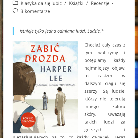
author:
published:
Post
Klasyka da się lubić
/
Książki
/
Recenzje
category:
Post
3 komentarze
comments:
Istnieje tylko jedna odmiana ludzi. Ludzie.*
Chociaż cały czas z
tym walczymy i
potępiamy każdy
najmniejszy objaw,
to rasizm w
dalszym ciągu się
szerzy. Są ludzie,
którzy nie tolerują
innego koloru
skóry. Uważają
takich ludzi za
gorszych i
niezasługujących na to, co każdy człowiek. Teraz