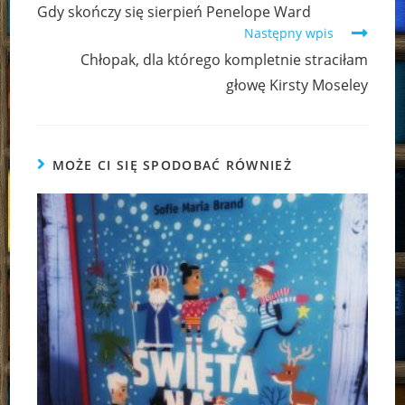
more
Gdy skończy się sierpień Penelope Ward
articles
Następny wpis
Chłopak, dla którego kompletnie straciłam
głowę Kirsty Moseley
MOŻE CI SIĘ SPODOBAĆ RÓWNIEŻ