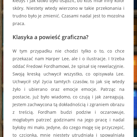
kiedyś i jak łatwo było osądzić, bo ktoś miał inny kolor
skóry. Niestety wtedy wierzono w takie przekonania i
trudno było je zmienić. Czasami nadal jest to mozolna
praca.
Klasyka a powieść graficzna?
W tym przypadku nie chodzi tylko o to, co chce
przekazać nam Harper Lee, ale i o ilustracje. I trzeba
oddać Fredowi Fordhamowi, że spisał się rewelacyjnie.
Swoją kreską uchwycił wszystko, co opisywała Lee.
Uchwycił styl życia tamtych czasów, to jak się wtedy
żyło i ubierano oraz emocje emocje. Patrząc na
postacie, już było wiadomo, co czują i jak zareagują.
Jestem zachwycona tą dokładnością i zgraniem obrazu
z treścią. Fordham budzi podziw i oczarowuje,
mogłabym patrzeć godzinami na jego pracę i nadal
byłoby mi mało. Jedyne, do czego mogę się przyczepić,
to czcionka, mnie niestety utrudniała i spowalniała