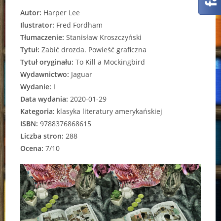
Autor:
Harper Lee
Ilustrator:
Fred Fordham
Tłumaczenie:
Stanisław Kroszczyński
Tytuł:
Zabić drozda. Powieść graficzna
Tytuł oryginału:
To Kill a Mockingbird
Wydawnictwo:
Jaguar
Wydanie:
I
Data wydania:
2020-01-29
Kategoria:
klasyka literatury amerykańskiej
ISBN:
9788376868615
Liczba stron:
288
Ocena:
7/10