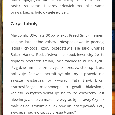
rasiści są karani i każdy człowiek ma takie same
prawa, kiedyś było o wiele gorzej…
Zarys fabuły
Maycomb, USA, lata 30 XX wieku. Przed Smyk i Jemem
kolejne lato pełne zabaw. Niespodziewanie poznają
jednak chłopca, który przedstawia się jako Charles
Baker Harris. Rodzeństwo nie spodziewa się, że to
dopiero początek zmian, jakie zachodzą w ich życiu.
Przyjdzie im się zmierzyć z rzeczywistością, która
pokazuje, że świat potrafi być okrutny, a prawda nie
zawsze wystarcza, by wygrać. Tata Smyk broni
czarnoskórego oskarżonego o gwałt białoskórej
kobiety. Wszystko wskazuje na to, że oskarżony jest
niewinny, ale to za mało, by wygrać tę sprawę. Czy tak
małe dzieci zrozumieją, jak powinni postępować? I czy
zwyciężą nauki ojca, czy presja tłumu?