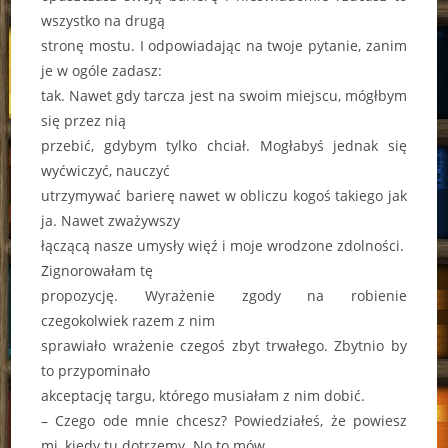
wszystko na drugą
stronę mostu. I odpowiadając na twoje pytanie, zanim
je w ogóle zadasz:
tak. Nawet gdy tarcza jest na swoim miejscu, mógłbym
się przez nią
przebić, gdybym tylko chciał. Mogłabyś jednak się
wyćwiczyć, nauczyć
utrzymywać barierę nawet w obliczu kogoś takiego jak
ja. Nawet zważywszy
łączącą nasze umysły więź i moje wrodzone zdolności.
Zignorowałam tę
propozycję. Wyrażenie zgody na robienie
czegokolwiek razem z nim
sprawiało wrażenie czegoś zbyt trwałego. Zbytnio by
to przypominało
akceptację targu, którego musiałam z nim dobić.
– Czego ode mnie chcesz? Powiedziałeś, że powiesz
mi, kiedy tu dotrzemy. No to mów.