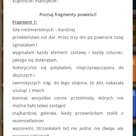
Kupiliście? Planujecie?
Poznaj fragmenty powieści!
Fragment 1:
Siła nieśmiertelnych – bardziej
przekleństwo niż dar. Przez trzy dni po powrocie tutaj
zgniatałam i
wyginałam każdy element zastawy i każdy sztuciec,
jakiego się dotknęłam.
Notorycznie się potykałam, nieprzyzwyczajona do
dłuższych i
zwinniejszych nóg; do tego stopnia, że Alis nakazała
usunąć z moich
komnat wszystkie cenne przedmioty, których nie
można było łatwo zastąpić
(najbardziej gderała, kiedy przewróciłam stolik z
osiemsetletnim
wazonem). Strzaskałam też nie jedne, nie dwoje, ale
pięcioro szklanych