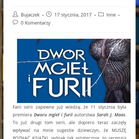
Post
Post
Post
Bujaczek
17 stycznia, 2017
Inne
author:
published:
category:
Post
0 Komentarzy
comments:
Fani serii zapewne już wiedzą, że 11 stycznia była
premiera
Dworu mgieł i furii
autorstwa
Sarah J. Maas
.
To już drugi tom serii, ale dopiero teraz zaczęły
wpływać na mnie sugestie dziewczyn, że MUSZĘ
POZNAĆ KSIĄŻKI, jednak tak ostatecznie, to recenzja