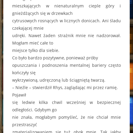
mieszkających w nienaturalnym cieple góry i
gnieżdżących się w drzewkach
cytrusowych rosnących w licznych donicach. Ani śladu
czekającej mnie
udręki. Nawet żaden strażnik mnie nie nadzorował.
Mogłam mieć całe to
miejsce tylko dla siebie.
Co było bardzo pozytywne, ponieważ próby
opuszczania i podnoszenia mentalnej bariery często
kończyły się
wykrzywioną, udręczoną lub ściągniętą twarzą.
– Nieźle – stwierdził Rhys, zaglądając mi przez ramię.
Pojawił
się ledwie kilka chwil wcześniej w bezpiecznej
odległości. Gdybym go
nie znała, mogłabym pomyśleć, że nie chciał mnie
przestraszyć
zmaterializowaniem się tuż obok mnie. Tak jakby