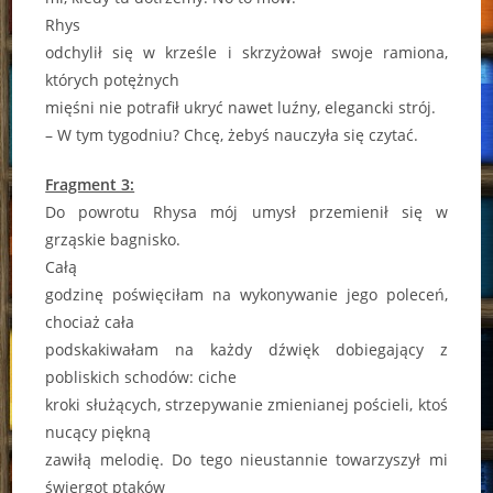
Rhys
odchylił się w krześle i skrzyżował swoje ramiona,
których potężnych
mięśni nie potrafił ukryć nawet luźny, elegancki strój.
– W tym tygodniu? Chcę, żebyś nauczyła się czytać.
Fragment 3:
Do powrotu Rhysa mój umysł przemienił się w
grząskie bagnisko.
Całą
godzinę poświęciłam na wykonywanie jego poleceń,
chociaż cała
podskakiwałam na każdy dźwięk dobiegający z
pobliskich schodów: ciche
kroki służących, strzepywanie zmienianej pościeli, ktoś
nucący piękną
zawiłą melodię. Do tego nieustannie towarzyszył mi
świergot ptaków