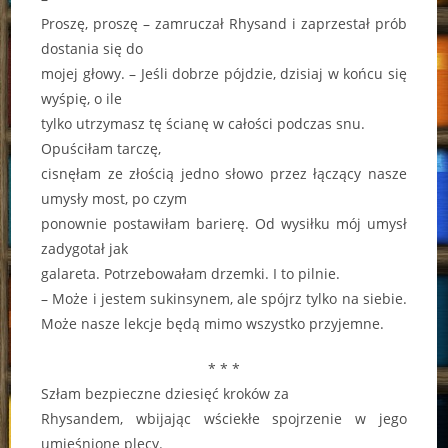
Proszę, proszę – zamruczał Rhysand i zaprzestał prób
dostania się do
mojej głowy. – Jeśli dobrze pójdzie, dzisiaj w końcu się
wyśpię, o ile
tylko utrzymasz tę ścianę w całości podczas snu.
Opuściłam tarczę,
cisnęłam ze złością jedno słowo przez łączący nasze
umysły most, po czym
ponownie postawiłam barierę. Od wysiłku mój umysł
zadygotał jak
galareta. Potrzebowałam drzemki. I to pilnie.
– Może i jestem sukinsynem, ale spójrz tylko na siebie.
Może nasze lekcje będą mimo wszystko przyjemne.
* * *
Szłam bezpieczne dziesięć kroków za
Rhysandem, wbijając wściekłe spojrzenie w jego
umięśnione plecy.