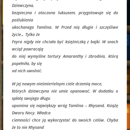
Dziewczyna,
bezpieczna i otoczona luksusem, przygotowuje się do
poślubienia
ukochanego Tamlina. W Przed nią długie i szczęśliwe
życie… Tylko że
Feyra nigdy nie chciała być księżniczką z bajki. W snach
wciąż powracają
do niej wymyślne tortury Amaranthy i zbrodnia, którą
popełniła, by się
od nich uwolnić.
W jej nowym nieśmiertelnym ciele drzemią moce,
których dziewczyna nie umie opanować. W dodatku o
spłatę swojego długu
upomina się największy wróg Tamlina – Rhysand, Książę
Dworu Nocy. Władca
ciemności chce ją wykorzystać do swoich celów. Chyba
że to nie Rhysand