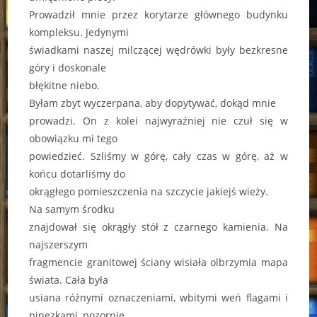
Prowadził mnie przez korytarze głównego budynku
kompleksu. Jedynymi
świadkami naszej milczącej wędrówki były bezkresne
góry i doskonale
błękitne niebo.
Byłam zbyt wyczerpana, aby dopytywać, dokąd mnie
prowadzi. On z kolei najwyraźniej nie czuł się w
obowiązku mi tego
powiedzieć. Szliśmy w górę, cały czas w górę, aż w
końcu dotarliśmy do
okrągłego pomieszczenia na szczycie jakiejś wieży.
Na samym środku
znajdował się okrągły stół z czarnego kamienia. Na
najszerszym
fragmencie granitowej ściany wisiała olbrzymia mapa
świata. Cała była
usiana różnymi oznaczeniami, wbitymi weń flagami i
pinezkami, pozornie