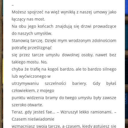
–
Możesz spojrzeć na więź wynikłą z naszej umowy jako
łączący nas most.
Na obu jego końcach znajdują się drzwi prowadzące
do naszych umysłów.
Stanowią tarczę. Dzięki mym wrodzonym zdolnościom
potrafię prześlizgnąć
się przez tarcze umysłu dowolnej osoby, nawet bez
takiego mostu. No,
chyba że trafię na kogoś bardzo, ale to bardzo silnego
lub wyćwiczonego w
utrzymywaniu szczelności bariery. Gdy byłaś
człowiekiem, z mojego
punktu widzenia bramy do twego umysłu były zawsze
szeroko otwarte.
Teraz, gdy jesteś fae… – Wzruszył lekko ramionami. –
Czasem nieświadomie
wzmacniasz swoją tarczę, a czasem, kiedy gotujesz się