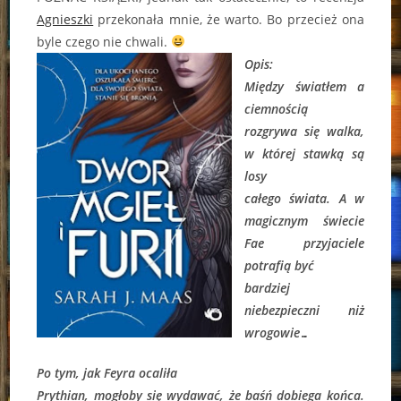
Agnieszki
przekonała mnie, że warto. Bo przecież ona
byle czego nie chwali.
Opis:
Między światłem a
ciemnością
rozgrywa się walka,
w której stawką są
losy
całego świata. A w
magicznym świecie
Fae przyjaciele
potrafią być
bardziej
niebezpieczni niż
wrogowie…
Po tym, jak Feyra ocaliła
Prythian, mogłoby się wydawać, że baśń dobiega końca.