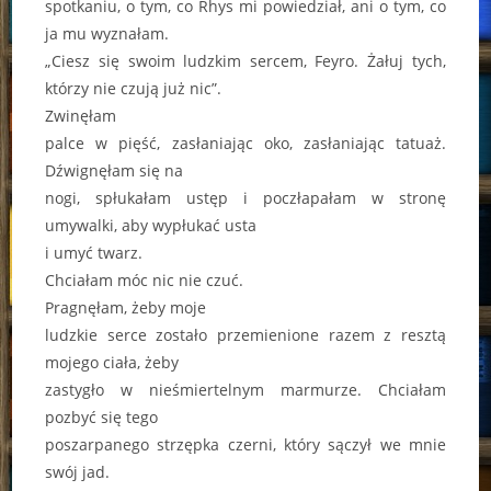
spotkaniu, o tym, co Rhys mi powiedział, ani o tym, co
ja mu wyznałam.
„Ciesz się swoim ludzkim sercem, Feyro. Żałuj tych,
którzy nie czują już nic”.
Zwinęłam
palce w pięść, zasłaniając oko, zasłaniając tatuaż.
Dźwignęłam się na
nogi, spłukałam ustęp i poczłapałam w stronę
umywalki, aby wypłukać usta
i umyć twarz.
Chciałam móc nic nie czuć.
Pragnęłam, żeby moje
ludzkie serce zostało przemienione razem z resztą
mojego ciała, żeby
zastygło w nieśmiertelnym marmurze. Chciałam
pozbyć się tego
poszarpanego strzępka czerni, który sączył we mnie
swój jad.