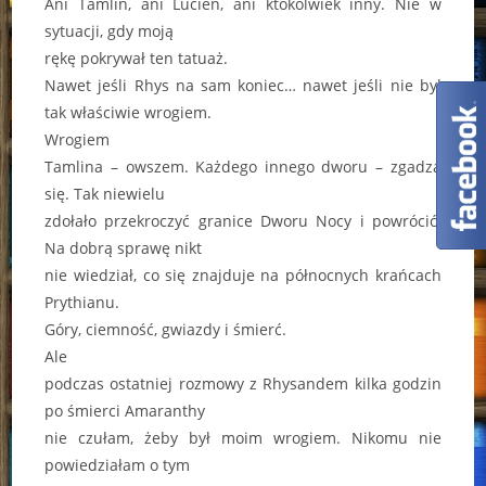
Ani Tamlin, ani Lucien, ani ktokolwiek inny. Nie w
sytuacji, gdy moją
rękę pokrywał ten tatuaż.
Nawet jeśli Rhys na sam koniec… nawet jeśli nie był
tak właściwie wrogiem.
Wrogiem
Tamlina – owszem. Każdego innego dworu – zgadza
się. Tak niewielu
zdołało przekroczyć granice Dworu Nocy i powrócić.
Na dobrą sprawę nikt
nie wiedział, co się znajduje na północnych krańcach
Prythianu.
Góry, ciemność, gwiazdy i śmierć.
Ale
podczas ostatniej rozmowy z Rhysandem kilka godzin
po śmierci Amaranthy
nie czułam, żeby był moim wrogiem. Nikomu nie
powiedziałam o tym