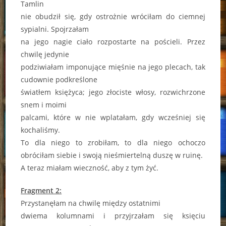
Tamlin
nie obudził się, gdy ostrożnie wróciłam do ciemnej
sypialni. Spojrzałam
na jego nagie ciało rozpostarte na pościeli. Przez
chwilę jedynie
podziwiałam imponujące mięśnie na jego plecach, tak
cudownie podkreślone
światłem księżyca; jego złociste włosy, rozwichrzone
snem i moimi
palcami, które w nie wplatałam, gdy wcześniej się
kochaliśmy.
To dla niego to zrobiłam, to dla niego ochoczo
obróciłam siebie i swoją nieśmiertelną duszę w ruinę.
A teraz miałam wieczność, aby z tym żyć.
Fragment 2:
Przystanęłam na chwilę między ostatnimi
dwiema kolumnami i przyjrzałam się księciu