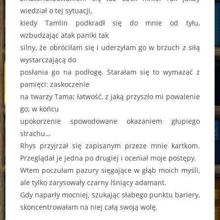
wiedział o tej sytuacji,
kiedy Tamlin podkradł się do mnie od tyłu,
wzbudzając atak paniki tak
silny, że obróciłam się i uderzyłam go w brzuch z siłą
wystarczającą do
posłania go na podłogę. Starałam się to wymazać z
pamięci: zaskoczenie
na twarzy Tama; łatwość, z jaką przyszło mi powalenie
go; w końcu
upokorzenie spowodowane okazaniem głupiego
strachu…
Rhys przyjrzał się zapisanym przeze mnie kartkom.
Przeglądał je jedna po drugiej i oceniał moje postępy.
Wtem poczułam pazury sięgające w głąb moich myśli,
ale tylko zarysowały czarny lśniący adamant.
Gdy naparły mocniej, szukając słabego punktu bariery,
skoncentrowałam na niej całą swoją wolę.
–