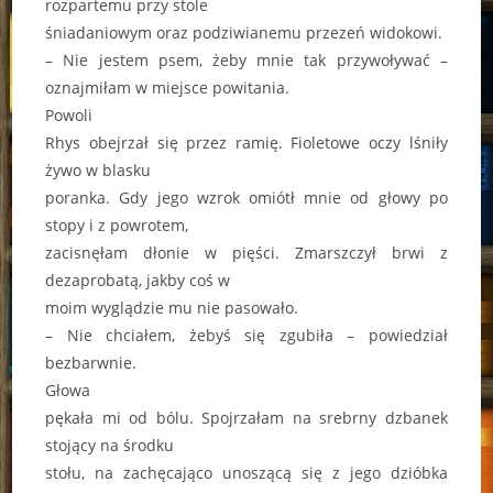
rozpartemu przy stole
śniadaniowym oraz podziwianemu przezeń widokowi.
– Nie jestem psem, żeby mnie tak przywoływać –
oznajmiłam w miejsce powitania.
Powoli
Rhys obejrzał się przez ramię. Fioletowe oczy lśniły
żywo w blasku
poranka. Gdy jego wzrok omiótł mnie od głowy po
stopy i z powrotem,
zacisnęłam dłonie w pięści. Zmarszczył brwi z
dezaprobatą, jakby coś w
moim wyglądzie mu nie pasowało.
– Nie chciałem, żebyś się zgubiła – powiedział
bezbarwnie.
Głowa
pękała mi od bólu. Spojrzałam na srebrny dzbanek
stojący na środku
stołu, na zachęcająco unoszącą się z jego dzióbka