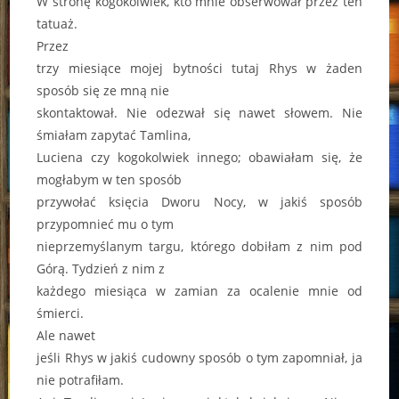
W stronę kogokolwiek, kto mnie obserwował przez ten
tatuaż.
Przez
trzy miesiące mojej bytności tutaj Rhys w żaden
sposób się ze mną nie
skontaktował. Nie odezwał się nawet słowem. Nie
śmiałam zapytać Tamlina,
Luciena czy kogokolwiek innego; obawiałam się, że
mogłabym w ten sposób
przywołać księcia Dworu Nocy, w jakiś sposób
przypomnieć mu o tym
nieprzemyślanym targu, którego dobiłam z nim pod
Górą. Tydzień z nim z
każdego miesiąca w zamian za ocalenie mnie od
śmierci.
Ale nawet
jeśli Rhys w jakiś cudowny sposób o tym zapomniał, ja
nie potrafiłam.