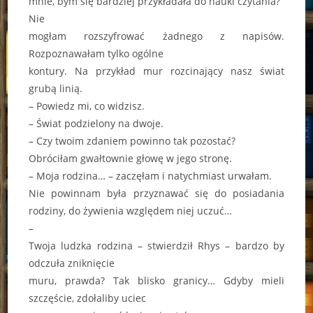
mnie, bym się bardziej przykładała do nauki czytania?
Nie
mogłam rozszyfrować żadnego z napisów.
Rozpoznawałam tylko ogólne
kontury. Na przykład mur rozcinający nasz świat
grubą linią.
– Powiedz mi, co widzisz.
– Świat podzielony na dwoje.
– Czy twoim zdaniem powinno tak pozostać?
Obróciłam gwałtownie głowę w jego stronę.
– Moja rodzina… – zaczęłam i natychmiast urwałam.
Nie powinnam była przyznawać się do posiadania
rodziny, do żywienia względem niej uczuć…
–
Twoja ludzka rodzina – stwierdził Rhys – bardzo by
odczuła zniknięcie
muru, prawda? Tak blisko granicy… Gdyby mieli
szczęście, zdołaliby uciec