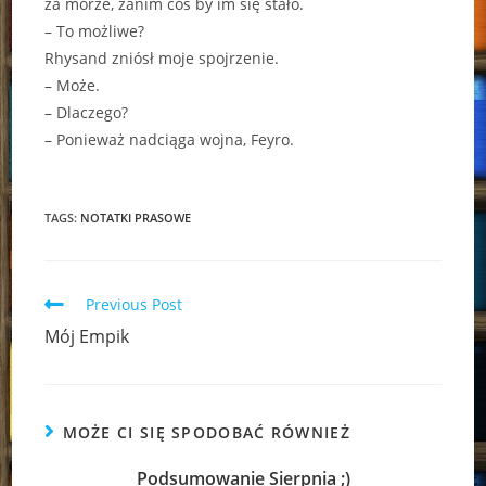
za morze, zanim coś by im się stało.
– To możliwe?
Rhysand zniósł moje spojrzenie.
– Może.
– Dlaczego?
– Ponieważ nadciąga wojna, Feyro.
TAGS:
NOTATKI PRASOWE
Read
Previous Post
more
Mój Empik
articles
MOŻE CI SIĘ SPODOBAĆ RÓWNIEŻ
Podsumowanie Sierpnia ;)