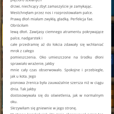
drzwi, niechcący zbyt zamaszyście je zamykając.
Westchnęłam przez nos i rozprostowałam palce.
Prawą dłoń miałam zwykłą, gładką. Perfekcja fae.
Obróciłam
lewą dłoń. Zawijasy ciemnego atramentu pokrywające
palce, nadgarstek i
całe przedramię aż do łokcia zdawały się wchłaniać
mrok z całego
pomieszczenia. Oko umieszczone na środku dłoni
sprawiało wrażenie, jakby
mnie cały czas obserwowało. Spokojne i przebiegłe,
jak u kota. Jego
pionowa źrenica była zauważalnie szersza niż w ciągu
dnia. Tak jakby
dostosowywała się do oświetlenia, jak w normalnym
oku.
Skrzywiłam się gniewnie w jego stronę.