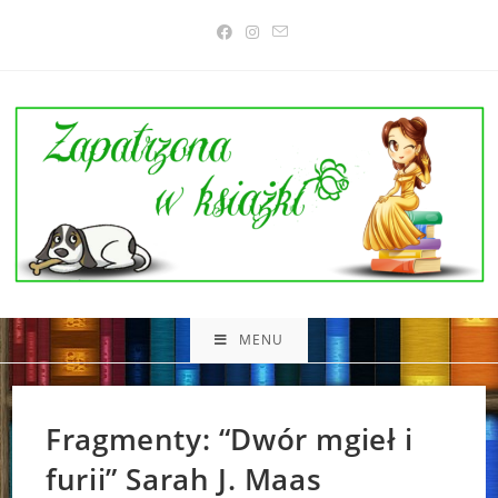
Skip
to
content
MENU
Fragmenty: “Dwór mgieł i
furii” Sarah J. Maas