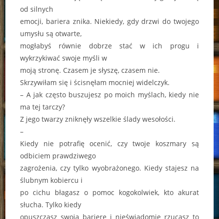
od silnych
emocji, bariera znika. Niekiedy, gdy drzwi do twojego
umysłu są otwarte,
mogłabyś równie dobrze stać w ich progu i
wykrzykiwać swoje myśli w
moją stronę. Czasem je słyszę, czasem nie.
Skrzywiłam się i ścisnęłam mocniej widelczyk.
– A jak często buszujesz po moich myślach, kiedy nie
ma tej tarczy?
Z jego twarzy zniknęły wszelkie ślady wesołości.
–
Kiedy nie potrafię ocenić, czy twoje koszmary są
odbiciem prawdziwego
zagrożenia, czy tylko wyobrażonego. Kiedy stajesz na
ślubnym kobiercu i
po cichu błagasz o pomoc kogokolwiek, kto akurat
słucha. Tylko kiedy
opuszczasz swoją barierę i nieświadomie rzucasz to