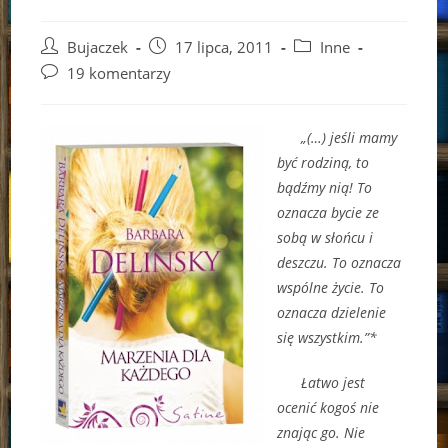
Post
Post
Post
Bujaczek
17 lipca, 2011
Inne
author:
published:
category:
Post
19 komentarzy
comments:
„(…) jeśli mamy
być rodziną, to
bądźmy nią! To
oznacza bycie ze
sobą w słońcu i
deszczu. To oznacza
wspólne życie. To
oznacza dzielenie
się wszystkim.”*
Łatwo jest
ocenić kogoś nie
znając go. Nie