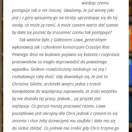
wiedząc czemu
postępuje tak a nie inaczej. Uważamy, że już wiemy jaki
jest i z góry spisujemy go na straty, uprzedzając się do tej
osoby, co może ją ranić. A może czasem warto dać szanse
by dała się poznać by zrozumieć czemu tak postępuje?
Tak właśnie było z Gideonem Lowe, generalnym
wykonawcą jak i członkiem konsorcjum Crosslyn Rise.
Pewnego dnia na budowie pojawia się kobieta i rozprasza
pracowników co mogło doprowadzić do poważnego
wypadku. Gedeon rozwścieczony naskakuje na nią i
rozładowuje całą złość. Gdy dowiaduje się, że jest to
Christine Gilette, architekt wnętrz jedna z trzech
kandydatów do współpracy zapowiada, że zrobi wszystko
by nie dostała tej pracy. Jednak… jej projekt jest
najlepszy. Co gorsza muszą pracować razem. Lowe
początkowo jest okropny dla Chris jednak z czasem to się
zmienia i chce żeby dziewczyna mu zaufała i dała mu się
do siebie zbliżyć. Co jednak ma zrobić gdy Chris trzyma go