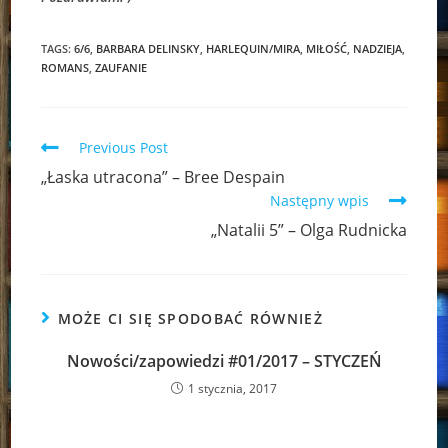
TAGS:
6/6
,
BARBARA DELINSKY
,
HARLEQUIN/MIRA
,
MIŁOŚĆ
,
NADZIEJA
,
ROMANS
,
ZAUFANIE
Read
Previous Post
more
„Łaska utracona” – Bree Despain
articles
Następny wpis
„Natalii 5” – Olga Rudnicka
MOŻE CI SIĘ SPODOBAĆ RÓWNIEŻ
Nowości/zapowiedzi #01/2017 – STYCZEŃ
1 stycznia, 2017