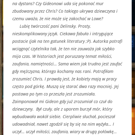
na dystans? Czy Gideonowi uda się pokonać mur
zbudowany przez Chris? Co takiego ukrywa dziewczyna i
czemu uważa, że nie może się zakochać w Lowe?
Lubię twórczość pani Delinsky. Prosty,
nieskomplikowany język. Ciekawa fabuła i intrygujące
postacie (jak na ten gatunek literatury ;P). Autorka potrafi
wciągnąć czytelnika tak, że ten nie zauważa jak szybko
mija czas. W historiach jest poruszany temat miłości,
zaufania, namiętności… Sama wiem jak trudno jest zaufać
gdy mężczyzna, którego kochamy nas rani. Potrafiłam
zrozumieć Chris. I prawdą jest, że kobiety mają w pracy
często pod górkę. Muszą się starać dwa razy mocniej. Jej
postawa po tym co przeszła jest zrozumiała.
Zaimponował mi Gideon gdy już zrozumiał co czuł do
dziewczyny. Był czuły, ale z uporem burzył mór, który
wybudowała wokół siebie. Cierpliwie słuchał, pocieszał
udowadniał, nawet zgodził się by się na nim wyżyła… I
uczył… uczył miłości, zaufania, wiary w drugą połówkę…